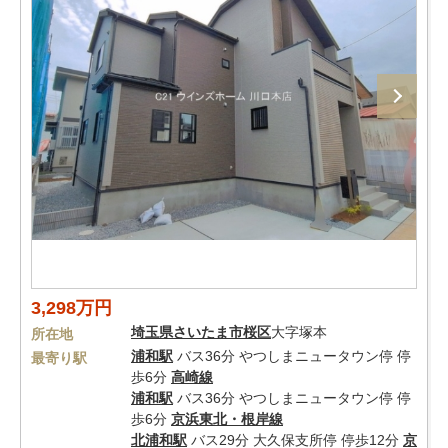
3,298万円
埼玉県
さいたま市桜区
大字塚本
所在地
浦和駅
バス36分 やつしまニュータウン停 停
最寄り駅
歩6分
高崎線
浦和駅
バス36分 やつしまニュータウン停 停
歩6分
京浜東北・根岸線
北浦和駅
バス29分 大久保支所停 停歩12分
京