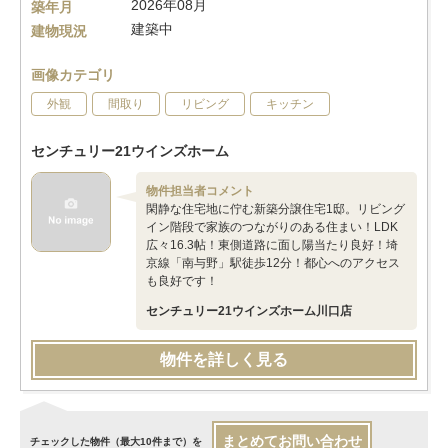
2026年08月
築年月
建築中
建物現況
画像カテゴリ
外観
間取り
リビング
キッチン
センチュリー21ウインズホーム
物件担当者コメント
閑静な住宅地に佇む新築分譲住宅1邸。リビング
イン階段で家族のつながりのある住まい！LDK
広々16.3帖！東側道路に面し陽当たり良好！埼
京線「南与野」駅徒歩12分！都心へのアクセス
も良好です！
センチュリー21ウインズホーム川口店
物件を詳しく見る
まとめてお問い合わせ
チェックした物件（最大10件まで）を