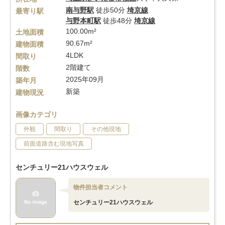
南与野駅
徒歩50分
埼京線
最寄り駅
与野本町駅
徒歩48分
埼京線
100.00m²
土地面積
90.67m²
建物面積
4LDK
間取り
2階建て
階数
2025年09月
築年月
新築
建物現況
画像カテゴリ
外観
間取り
その他現地
前面道路含む現地写真
センチュリー21ハウスウェル
物件担当者コメント
センチュリー21ハウスウェル