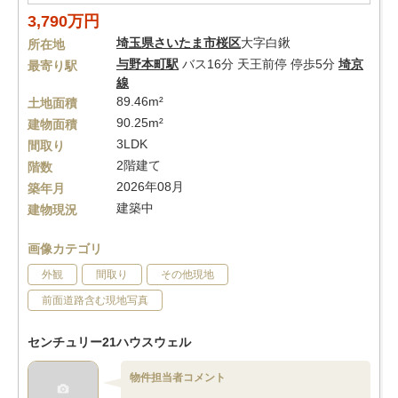
3,790万円
埼玉県
さいたま市桜区
大字白鍬
所在地
与野本町駅
バス16分 天王前停 停歩5分
埼京
最寄り駅
線
89.46m²
土地面積
90.25m²
建物面積
3LDK
間取り
2階建て
階数
2026年08月
築年月
建築中
建物現況
画像カテゴリ
外観
間取り
その他現地
前面道路含む現地写真
センチュリー21ハウスウェル
物件担当者コメント