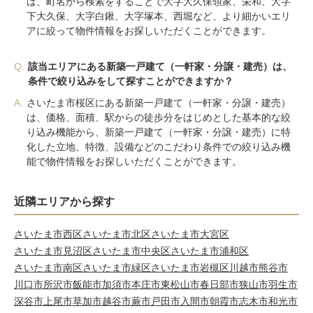
は、町名から検索をすることで大字大久保領家、栄和、大字
下大久保、大字白鍬、大字塚本、西堀など、より細かいエリ
アに絞って物件情報をお探しいただくことができます。
Q.
該当エリアにある新築一戸建て（一軒家・分譲・建売）は、
条件で絞り込みをして探すことができますか？
A.
さいたま市桜区にある新築一戸建て（一軒家・分譲・建売）
は、価格、面積、駅からの徒歩分をはじめとした基本的な絞
り込み機能から、新築一戸建て（一軒家・分譲・建売）に特
化した立地、特徴、設備などのこだわり条件での絞り込み機
能で物件情報をお探しいただくことができます。
近隣エリアから探す
さいたま市西区
さいたま市北区
さいたま市大宮区
さいたま市見沼区
さいたま市中央区
さいたま市浦和区
さいたま市南区
さいたま市緑区
さいたま市岩槻区
川越市
熊谷市
川口市
所沢市
飯能市
加須市
本庄市
東松山市
春日部市
狭山市
羽生市
深谷市
上尾市
草加市
越谷市
蕨市
戸田市
入間市
朝霞市
志木市
和光市