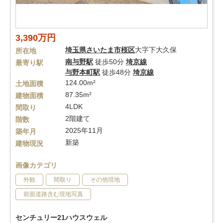
3,390万円
埼玉県
さいたま市桜区
大字下大久保
所在地
南与野駅
徒歩50分
埼京線
最寄り駅
与野本町駅
徒歩48分
埼京線
124.00m²
土地面積
87.35m²
建物面積
4LDK
間取り
2階建て
階数
2025年11月
築年月
新築
建物現況
画像カテゴリ
外観
間取り
その他現地
前面道路含む現地写真
センチュリー21ハウスウェル