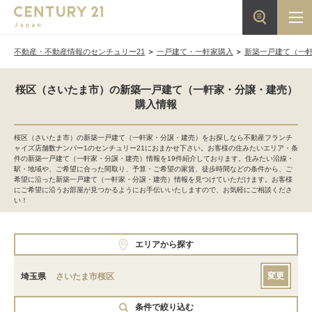
不動産・不動産情報のセンチュリー21
一戸建て・一軒家購入
新築一戸建て（一
桜区（さいたま市）の新築一戸建て（一軒家・分譲・建売）
購入情報
桜区（さいたま市）の新築一戸建て（一軒家・分譲・建売）をお探しなら不動産フランチ
ャイズ店舗数ナンバー1のセンチュリー21におまかせ下さい。お客様の住みたいエリア・条
件の新築一戸建て（一軒家・分譲・建売）情報を19件紹介しております。住みたい沿線・
駅・地域や、ご希望に合った間取り、予算・ご希望の家賃、徒歩時間などの条件から、ご
希望に沿った新築一戸建て（一軒家・分譲・建売）情報を見つけていただけます。お客様
にご希望に沿うお部屋が見つかるようにお手伝いいたしますので、お気軽にご相談くださ
い！
エリアから探す
変更
埼玉県
さいたま市桜区
条件で絞り込む