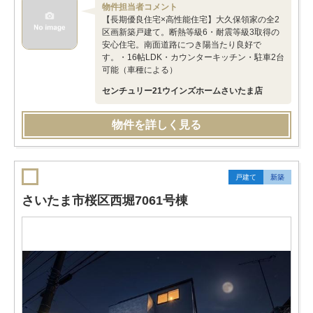
物件担当者コメント
【長期優良住宅×高性能住宅】大久保領家の全2
区画新築戸建て。断熱等級6・耐震等級3取得の
安心住宅。南面道路につき陽当たり良好で
す。・16帖LDK・カウンターキッチン・駐車2台
可能（車種による）
センチュリー21ウインズホームさいたま店
物件を詳しく見る
戸建て
新築
さいたま市桜区西堀7061号棟