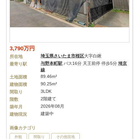
3,790万円
埼玉県
さいたま市桜区
大字白鍬
所在地
与野本町駅
バス16分 天王前停 停歩5分
埼京
最寄り駅
線
89.46m²
土地面積
90.25m²
建物面積
3LDK
間取り
2階建て
階数
2026年08月
築年月
建築中
建物現況
画像カテゴリ
外観
間取り
その他現地