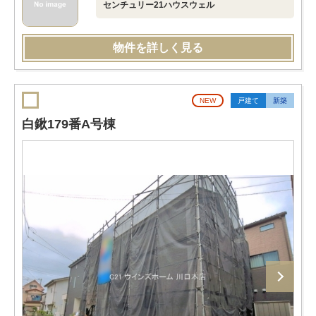
センチュリー21ハウスウェル
物件を詳しく見る
NEW
戸建て
新築
白鍬179番A号棟