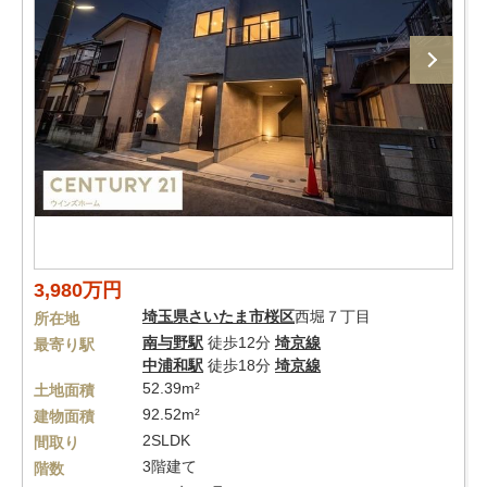
3,980万円
埼玉県
さいたま市桜区
西堀７丁目
所在地
南与野駅
徒歩12分
埼京線
最寄り駅
中浦和駅
徒歩18分
埼京線
52.39m²
土地面積
92.52m²
建物面積
2SLDK
間取り
3階建て
階数