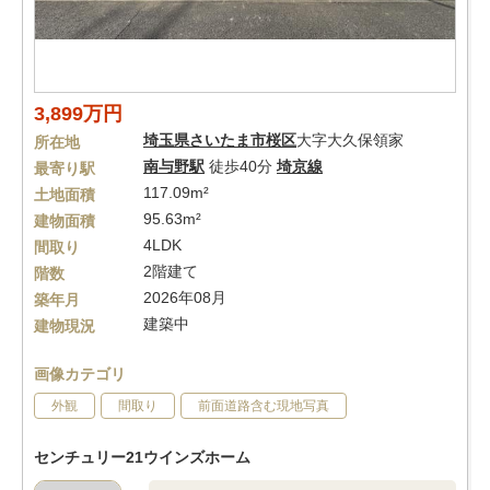
3,899万円
埼玉県
さいたま市桜区
大字大久保領家
所在地
南与野駅
徒歩40分
埼京線
最寄り駅
117.09m²
土地面積
95.63m²
建物面積
4LDK
間取り
2階建て
階数
2026年08月
築年月
建築中
建物現況
画像カテゴリ
外観
間取り
前面道路含む現地写真
センチュリー21ウインズホーム