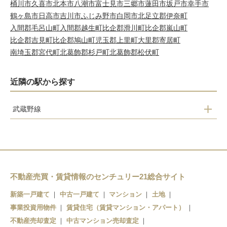
桶川市
久喜市
北本市
八潮市
富士見市
三郷市
蓮田市
坂戸市
幸手市
鶴ヶ島市
日高市
吉川市
ふじみ野市
白岡市
北足立郡伊奈町
入間郡毛呂山町
入間郡越生町
比企郡滑川町
比企郡嵐山町
比企郡吉見町
比企郡鳩山町
児玉郡上里町
大里郡寄居町
南埼玉郡宮代町
北葛飾郡杉戸町
北葛飾郡松伏町
近隣の駅から探す
武蔵野線
西浦和駅
不動産売買・賃貸情報のセンチュリー21総合サイト
新築一戸建て
中古一戸建て
マンション
土地
事業投資用物件
賃貸住宅（賃貸マンション・アパート）
不動産売却査定
中古マンション売却査定