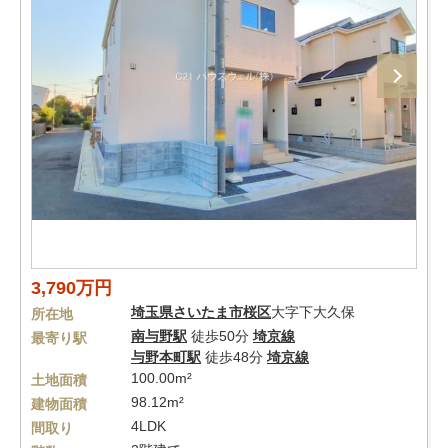
3,790万円
埼玉県
さいたま市桜区
大字下大久保
所在地
南与野駅
徒歩50分
埼京線
最寄り駅
与野本町駅
徒歩48分
埼京線
100.00m²
土地面積
98.12m²
建物面積
4LDK
間取り