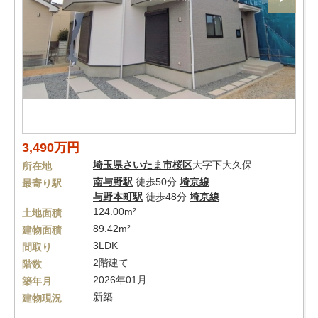
3,490万円
埼玉県
さいたま市桜区
大字下大久保
所在地
南与野駅
徒歩50分
埼京線
最寄り駅
与野本町駅
徒歩48分
埼京線
124.00m²
土地面積
89.42m²
建物面積
3LDK
間取り
2階建て
階数
2026年01月
築年月
新築
建物現況