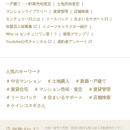
一戸建て・一軒家売却査定
土地売却査定
マンションライブラリー
賃貸管理
店舗検索
センチュリー21とは
リースバック
住まいるサポート21
加盟店人材募集
イメージキャラクター紹介
Who is センチュリワン君！？
接客グランプリ
Youtube公式チャンネル
成約者アンケート
人気のキーワード
中古マンション
土地購入
新築一戸建て
賃貸住宅
マンション売却・査定
賃貸管理
リースバック
住まいるサポート
店舗検索
ケインコスギさん
※同一屋号で売買・賃貸の両方を取り扱う不動産仲介フラン
No.1
店舗数
※