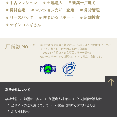
中古マンション
土地購入
新築一戸建て
賃貸住宅
マンション売却・査定
賃貸管理
リースバック
住まいるサポート
店舗検索
ケインコスギさん
※同一屋号で売買・賃貸の両方を取り扱う不動産仲介フラン
No.1
店舗数
※
チャイズ業としての全国における店舗数
（2026年7月時点／東京商工リサーチ調べ）
センチュリー21の加盟店は、すべて独立・自営です。
運営会社について
会社情報
加盟のご案内
加盟店人材募集
個人情報保護方針
当サイトのご利用について
不動産に関するお問い合わせ
お客様相談室