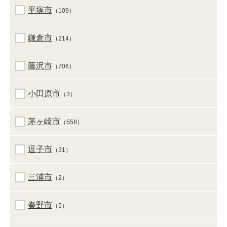
平塚市
（109）
鎌倉市
（214）
藤沢市
（706）
小田原市
（3）
茅ヶ崎市
（558）
逗子市
（31）
三浦市
（2）
秦野市
（5）