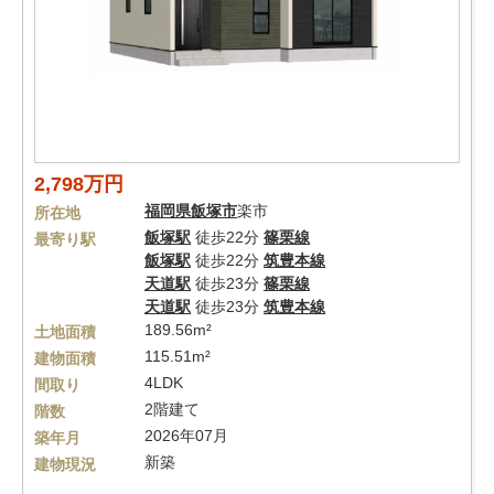
2,798万円
福岡県
飯塚市
楽市
所在地
飯塚駅
徒歩22分
篠栗線
最寄り駅
飯塚駅
徒歩22分
筑豊本線
天道駅
徒歩23分
篠栗線
天道駅
徒歩23分
筑豊本線
189.56m²
土地面積
115.51m²
建物面積
4LDK
間取り
2階建て
階数
2026年07月
築年月
新築
建物現況