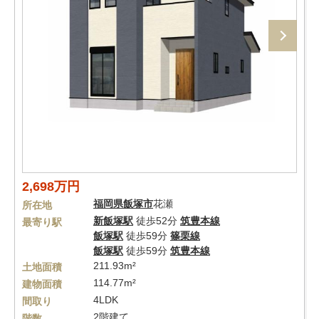
2,698万円
福岡県
飯塚市
花瀬
所在地
新飯塚駅
徒歩52分
筑豊本線
最寄り駅
飯塚駅
徒歩59分
篠栗線
飯塚駅
徒歩59分
筑豊本線
211.93m²
土地面積
114.77m²
建物面積
4LDK
間取り
2階建て
階数