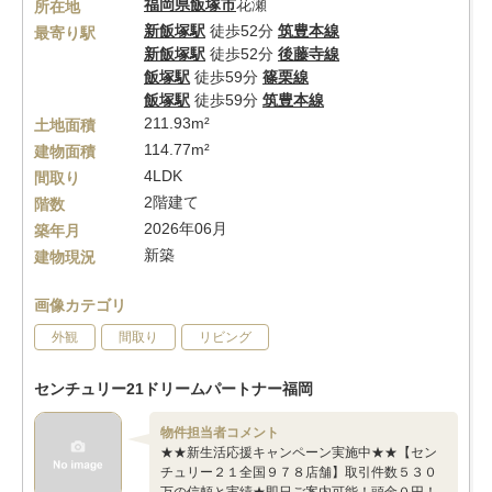
福岡県
飯塚市
花瀬
所在地
新飯塚駅
徒歩52分
筑豊本線
最寄り駅
新飯塚駅
徒歩52分
後藤寺線
飯塚駅
徒歩59分
篠栗線
飯塚駅
徒歩59分
筑豊本線
211.93m²
土地面積
114.77m²
建物面積
4LDK
間取り
2階建て
階数
2026年06月
築年月
新築
建物現況
画像カテゴリ
外観
間取り
リビング
センチュリー21ドリームパートナー福岡
物件担当者コメント
★★新生活応援キャンペーン実施中★★【セン
チュリー２１全国９７８店舗】取引件数５３０