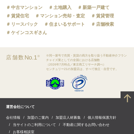
中古マンション
土地購入
新築一戸建て
賃貸住宅
マンション売却・査定
賃貸管理
リースバック
住まいるサポート
店舗検索
ケインコスギさん
※同一屋号で売買・賃貸の両方を取り扱う不動産仲介フラン
No.1
店舗数
※
チャイズ業としての全国における店舗数
（2026年7月時点／東京商工リサーチ調べ）
センチュリー21の加盟店は、すべて独立・自営です。
運営会社について
会社情報
加盟のご案内
加盟店人材募集
個人情報保護方針
当サイトのご利用について
不動産に関するお問い合わせ
お客様相談室