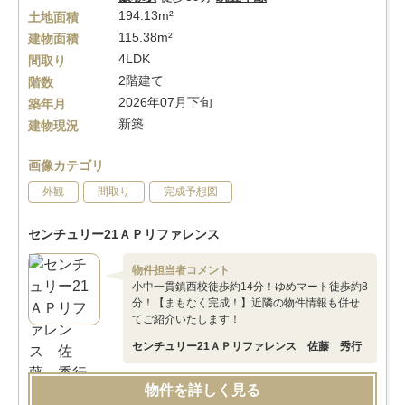
194.13m²
土地面積
115.38m²
建物面積
4LDK
間取り
2階建て
階数
2026年07月下旬
築年月
新築
建物現況
画像カテゴリ
外観
間取り
完成予想図
センチュリー21ＡＰリファレンス
物件担当者コメント
小中一貫鎮西校徒歩約14分！ゆめマート徒歩約8
分！【まもなく完成！】近隣の物件情報も併せ
てご紹介いたします！
センチュリー21ＡＰリファレンス 佐藤 秀行
物件を詳しく見る