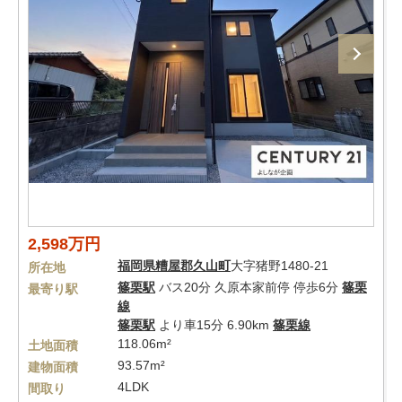
2,598万円
福岡県
糟屋郡久山町
大字猪野1480-21
所在地
篠栗駅
バス20分 久原本家前停 停歩6分
篠栗
最寄り駅
線
篠栗駅
より車15分 6.90km
篠栗線
118.06m²
土地面積
93.57m²
建物面積
4LDK
間取り