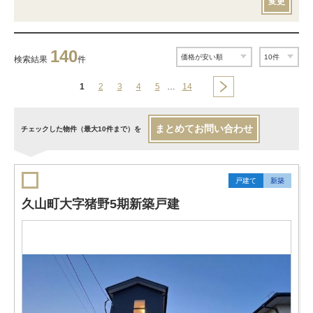
変更
140
検索結果
件
1
2
3
4
5
…
14
まとめてお問い合わせ
チェックした物件（最大10件まで）を
戸建て
新築
久山町大字猪野5期新築戸建