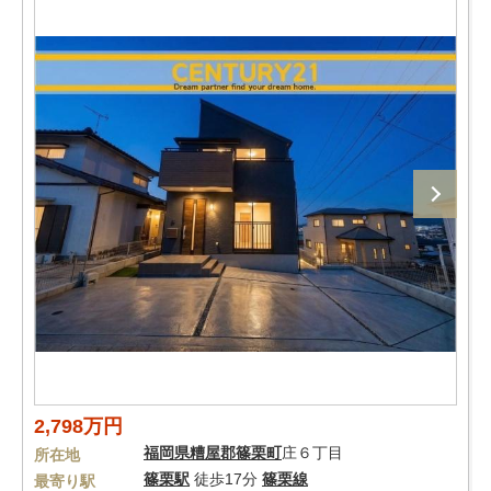
2,798万円
福岡県
糟屋郡篠栗町
庄６丁目
所在地
篠栗駅
徒歩17分
篠栗線
最寄り駅