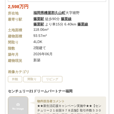
2,598万円
福岡県
糟屋郡久山町
大字猪野
所在地
篠栗駅
徒歩90分
篠栗線
最寄り駅
篠栗駅
より車15分 6.40km
篠栗線
118.06m²
土地面積
93.57m²
建物面積
4LDK
間取り
2階建て
階数
2026年06月
築年月
新築
建物現況
画像カテゴリ
外観
間取り
リビング
センチュリー21ドリームパートナー福岡
物件担当者コメント
★★新生活応援キャンペーン実施中★★【セン
チュリー２１全国９７８店舗】取引件数５３０