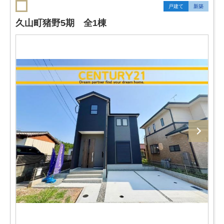
戸建て
新築
久山町猪野5期 全1棟