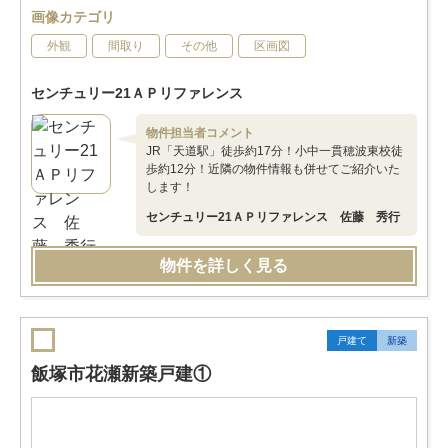
画像カテゴリ
外観
間取り
その他
区画図
センチュリー21ＡＰリファレンス
物件担当者コメント
JR「天道駅」徒歩約17分！小中一貫穂波東校徒
歩約12分！近隣の物件情報も併せてご紹介いた
します！
センチュリー21ＡＰリファレンス 佐藤 秀行
物件を詳しく見る
戸建て
新築
飯塚市花瀬新築戸建①