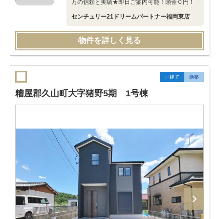
万の信頼と実績★即日ご案内可能！頭金０円！
センチュリー21ドリームパートナー福岡東店
物件を詳しく見る
戸建て
新築
糟屋郡久山町大字猪野5期 1号棟