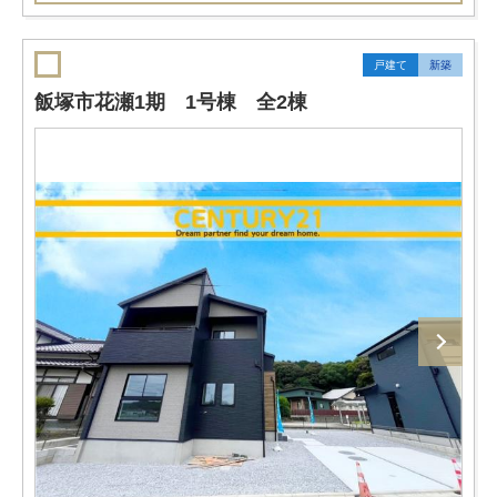
戸建て
新築
飯塚市花瀬1期 1号棟 全2棟