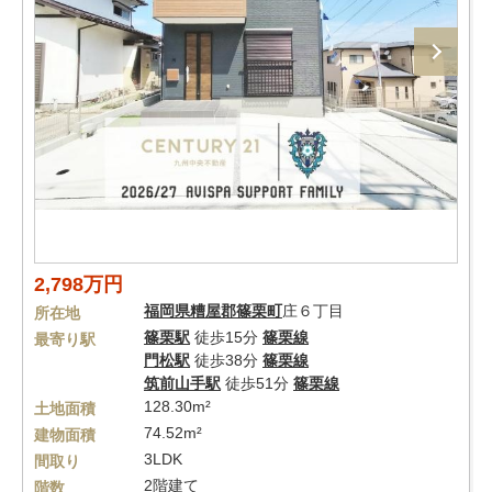
2,798万円
福岡県
糟屋郡篠栗町
庄６丁目
所在地
篠栗駅
徒歩15分
篠栗線
最寄り駅
門松駅
徒歩38分
篠栗線
筑前山手駅
徒歩51分
篠栗線
128.30m²
土地面積
74.52m²
建物面積
3LDK
間取り
2階建て
階数