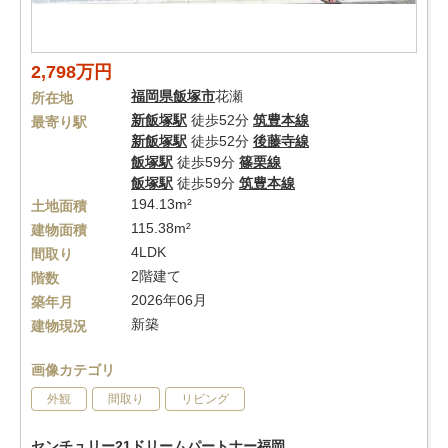
2,798万円
福岡県
飯塚市
花瀬
所在地
新飯塚駅
徒歩52分
筑豊本線
最寄り駅
新飯塚駅
徒歩52分
後藤寺線
飯塚駅
徒歩59分
篠栗線
飯塚駅
徒歩59分
筑豊本線
194.13m²
土地面積
115.38m²
建物面積
4LDK
間取り
2階建て
階数
2026年06月
築年月
新築
建物現況
画像カテゴリ
外観
間取り
リビング
センチュリー21ドリームパートナー福岡