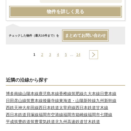
物件を詳しく見る
まとめてお問い合わせ
チェックした物件（最大10件まで）を
1
2
3
4
5
…
14
近隣の沿線から探す
博多南線
山陽本線
鹿児島本線
香椎線
筑肥線
久大本線
日豊本線
日田彦山線
筑豊本線
後藤寺線
東海道・山陽新幹線
九州新幹線
西鉄天神大牟田線
西日本鉄道太宰府線
西日本鉄道甘木線
西日本鉄道貝塚線
福岡市空港線
福岡市箱崎線
福岡市七隈線
平成筑豊鉄道
筑豊電気鉄道
北九州高速鉄道
甘木鉄道