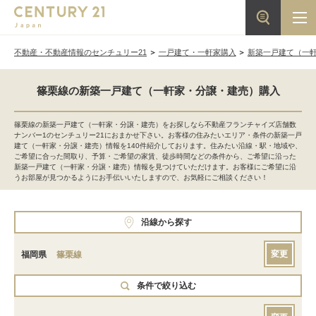
不動産・不動産情報のセンチュリー21
一戸建て・一軒家購入
新築一戸建て（一
篠栗線の新築一戸建て（一軒家・分譲・建売）購入
篠栗線の新築一戸建て（一軒家・分譲・建売）をお探しなら不動産フランチャイズ店舗数
ナンバー1のセンチュリー21におまかせ下さい。お客様の住みたいエリア・条件の新築一戸
建て（一軒家・分譲・建売）情報を140件紹介しております。住みたい沿線・駅・地域や、
ご希望に合った間取り、予算・ご希望の家賃、徒歩時間などの条件から、ご希望に沿った
新築一戸建て（一軒家・分譲・建売）情報を見つけていただけます。お客様にご希望に沿
うお部屋が見つかるようにお手伝いいたしますので、お気軽にご相談ください！
沿線から探す
変更
福岡県
篠栗線
条件で絞り込む