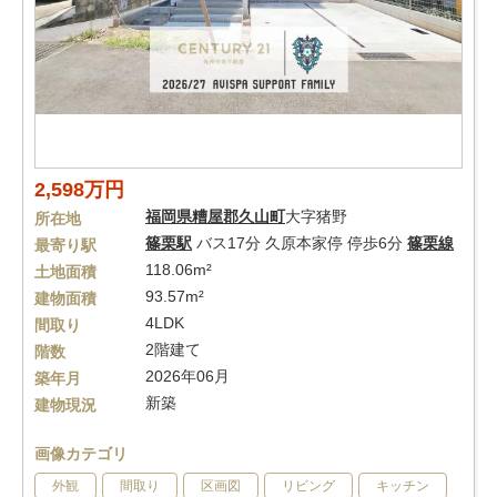
2,598万円
福岡県
糟屋郡久山町
大字猪野
所在地
篠栗駅
バス17分 久原本家停 停歩6分
篠栗線
最寄り駅
118.06m²
土地面積
93.57m²
建物面積
4LDK
間取り
2階建て
階数
2026年06月
築年月
新築
建物現況
画像カテゴリ
外観
間取り
区画図
リビング
キッチン