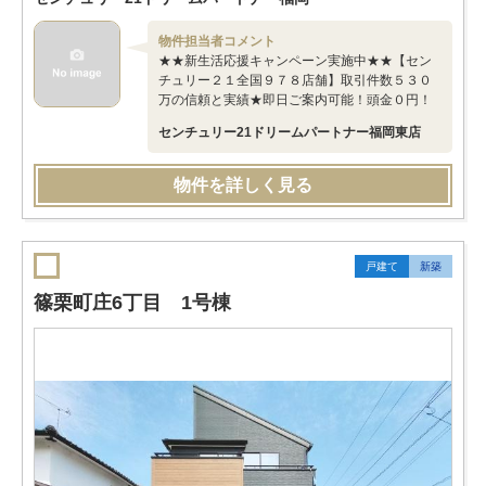
物件担当者コメント
★★新生活応援キャンペーン実施中★★【セン
チュリー２１全国９７８店舗】取引件数５３０
万の信頼と実績★即日ご案内可能！頭金０円！
センチュリー21ドリームパートナー福岡東店
物件を詳しく見る
戸建て
新築
篠栗町庄6丁目 1号棟