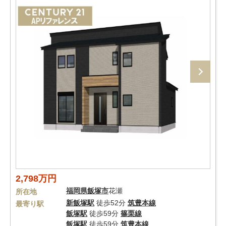
2,798万円
福岡県
飯塚市
花瀬
所在地
新飯塚駅
徒歩52分
筑豊本線
最寄り駅
飯塚駅
徒歩59分
篠栗線
飯塚駅
徒歩59分
筑豊本線