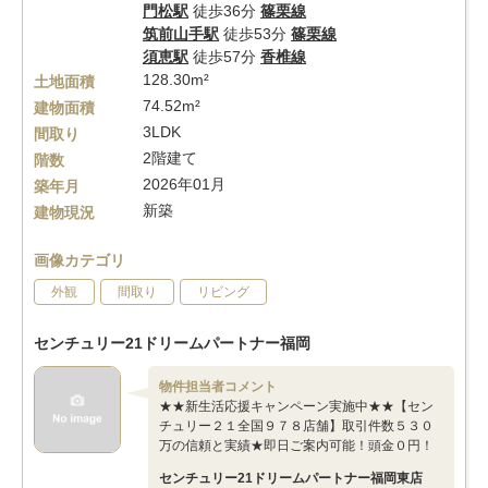
門松駅
徒歩36分
篠栗線
筑前山手駅
徒歩53分
篠栗線
須恵駅
徒歩57分
香椎線
128.30m²
土地面積
74.52m²
建物面積
3LDK
間取り
2階建て
階数
2026年01月
築年月
新築
建物現況
画像カテゴリ
外観
間取り
リビング
センチュリー21ドリームパートナー福岡
物件担当者コメント
★★新生活応援キャンペーン実施中★★【セン
チュリー２１全国９７８店舗】取引件数５３０
万の信頼と実績★即日ご案内可能！頭金０円！
センチュリー21ドリームパートナー福岡東店