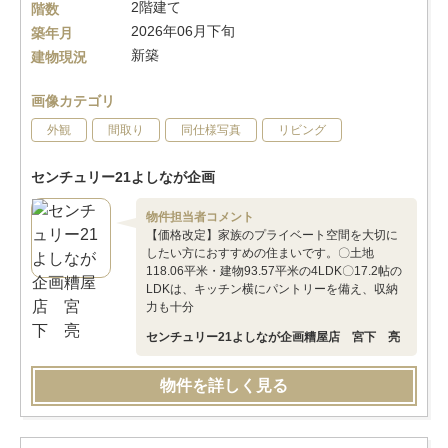
2階建て
階数
2026年06月下旬
築年月
新築
建物現況
画像カテゴリ
外観
間取り
同仕様写真
リビング
センチュリー21よしなが企画
物件担当者コメント
【価格改定】家族のプライベート空間を大切に
したい方におすすめの住まいです。〇土地
118.06平米・建物93.57平米の4LDK〇17.2帖の
LDKは、キッチン横にパントリーを備え、収納
力も十分
センチュリー21よしなが企画糟屋店 宮下 亮
物件を詳しく見る