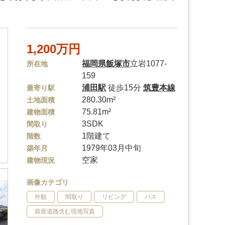
1,200万円
福岡県
飯塚市
立岩1077-
所在地
159
浦田駅
徒歩15分
筑豊本線
最寄り駅
280.30m²
土地面積
75.81m²
建物面積
3SDK
間取り
1階建て
階数
1979年03月中旬
築年月
空家
建物現況
画像カテゴリ
外観
間取り
リビング
バス
前面道路含む現地写真