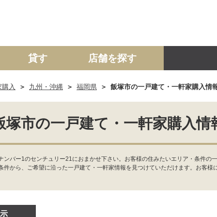
貸す
店舗を探す
家購入
九州・沖縄
福岡県
飯塚市の一戸建て・一軒家購入情
建て
マンション
土地
事業投資用
飯塚市の一戸建て・一軒家購入情
ナンバー1のセンチュリー21におまかせ下さい。お客様の住みたいエリア・条件の一
条件から、ご希望に沿った一戸建て・一軒家情報を見つけていただけます。お客様
示