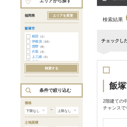
エリアから探す
福岡県
エリアを変更
検索結果
飯塚市
相田
（1）
チェックし
伊岐須
（10）
潤野
（8）
片島
（3）
上三緒
（2）
幸袋
（2）
立岩
（2）
検索する
鶴三緒
（1）
花瀬
（4）
東徳前
（1）
飯塚
横田
（2）
条件で絞り込む
秋松
（5）
有安
（1）
2階建ての
忠隈
価格
（2）
チャンスで
太郎丸
（5）
～
綱分
（3）
平恒
（3）
土地面積
弁分
（1）