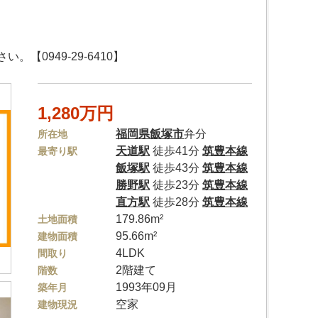
0949-29-6410】
1,280万円
福岡県
飯塚市
弁分
所在地
天道駅
徒歩41分
筑豊本線
最寄り駅
飯塚駅
徒歩43分
筑豊本線
勝野駅
徒歩23分
筑豊本線
直方駅
徒歩28分
筑豊本線
179.86m²
土地面積
95.66m²
建物面積
4LDK
間取り
2階建て
階数
1993年09月
築年月
空家
建物現況