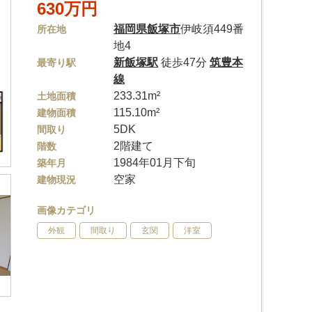
630万円
福岡県
飯塚市
伊岐須449番
所在地
地4
新飯塚駅
徒歩47分
筑豊本
最寄り駅
線
233.31m²
土地面積
115.10m²
建物面積
5DK
間取り
2階建て
階数
1984年01月下旬
築年月
空家
建物現況
画像カテゴリ
外観
間取り
玄関
洋室