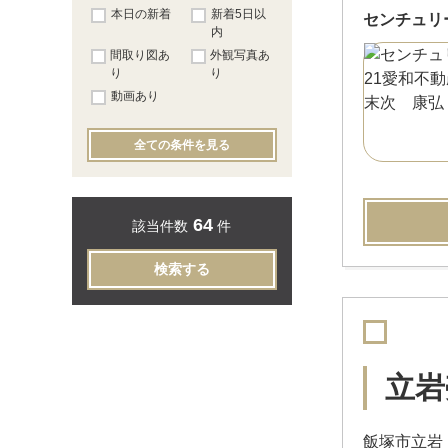
本日の新着
新着5日以
センチュリ
内
間取り図あ
外観写真あ
り
り
動画あり
全ての条件を見る
64
該当件数
件
検索する
立岩
飯塚市立岩