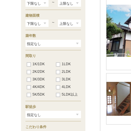
楽市
（2）
～
若菜
（6）
建物面積
～
築年数
間取り
1K/1DK
1LDK
2K/2DK
2LDK
3K/3DK
3LDK
4K/4DK
4LDK
5K/5DK
5LDK以上
駅徒歩
こだわり条件