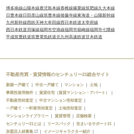
博多南線
山陽本線
鹿児島本線
香椎線
篠栗線
筑肥線
久大本線
日豊本線
日田彦山線
筑豊本線
後藤寺線
東海道・山陽新幹線
九州新幹線
西鉄天神大牟田線
西日本鉄道太宰府線
西日本鉄道貝塚線
福岡市空港線
福岡市箱崎線
福岡市七隈線
平成筑豊鉄道
筑豊電気鉄道
北九州高速鉄道
甘木鉄道
不動産売買・賃貸情報のセンチュリー21総合サイト
新築一戸建て
中古一戸建て
マンション
土地
事業投資用物件
賃貸住宅（賃貸マンション・アパート）
不動産売却査定
中古マンション売却査定
一戸建て・一軒家売却査定
土地売却査定
マンションライブラリー
賃貸管理
店舗検索
センチュリー21とは
リースバック
住まいるサポート21
加盟店人材募集
イメージキャラクター紹介