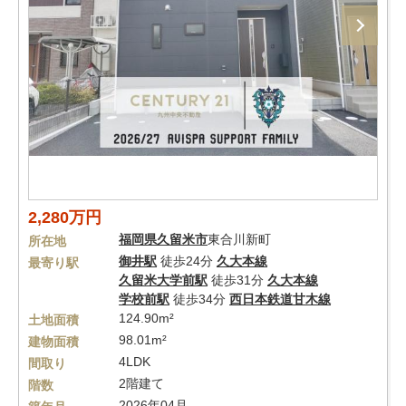
2,280万円
福岡県
久留米市
東合川新町
所在地
御井駅
徒歩24分
久大本線
最寄り駅
久留米大学前駅
徒歩31分
久大本線
学校前駅
徒歩34分
西日本鉄道甘木線
124.90m²
土地面積
98.01m²
建物面積
4LDK
間取り
2階建て
階数
2026年04月