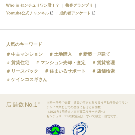
Who is センチュリワン君！？
接客グランプリ
Youtube公式チャンネル
成約者アンケート
人気のキーワード
中古マンション
土地購入
新築一戸建て
賃貸住宅
マンション売却・査定
賃貸管理
リースバック
住まいるサポート
店舗検索
ケインコスギさん
※同一屋号で売買・賃貸の両方を取り扱う不動産仲介フラン
No.1
店舗数
※
チャイズ業としての全国における店舗数
（2026年7月時点／東京商工リサーチ調べ）
センチュリー21の加盟店は、すべて独立・自営です。