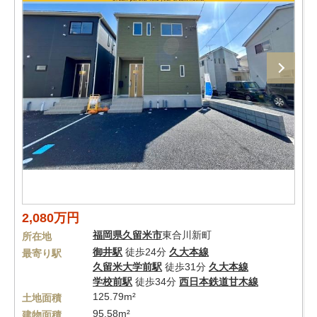
2,080万円
福岡県
久留米市
東合川新町
所在地
御井駅
徒歩24分
久大本線
最寄り駅
久留米大学前駅
徒歩31分
久大本線
学校前駅
徒歩34分
西日本鉄道甘木線
125.79m²
土地面積
95.58m²
建物面積