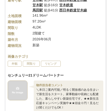
最寄り駅
甘木駅
徒歩16分
甘木鉄道
馬田駅
徒歩41分
西日本鉄道甘木線
141.96m²
土地面積
97.20m²
建物面積
4LDK
間取り
2階建て
階数
2026年06月
築年月
新築
建物現況
画像カテゴリ
外観
間取り
リビング
センチュリー21ドリームパートナー
物件担当者コメント
＼本日ご案内可能／明るく開放感のある住まい
で新生活をスタート。家事動線や収納にも配慮
した、暮らしやすい新築住宅です。★★新生活
応援キャンペーン実施中★★頭金０円！見るだ
け聞くだけでもOK！