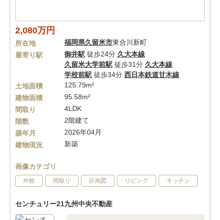
2,080万円
福岡県
久留米市
東合川新町
所在地
御井駅
徒歩24分
久大本線
最寄り駅
久留米大学前駅
徒歩31分
久大本線
学校前駅
徒歩34分
西日本鉄道甘木線
125.79m²
土地面積
95.58m²
建物面積
4LDK
間取り
2階建て
階数
2026年04月
築年月
新築
建物現況
画像カテゴリ
外観
間取り
区画図
リビング
キッチン
センチュリー21九州中央不動産