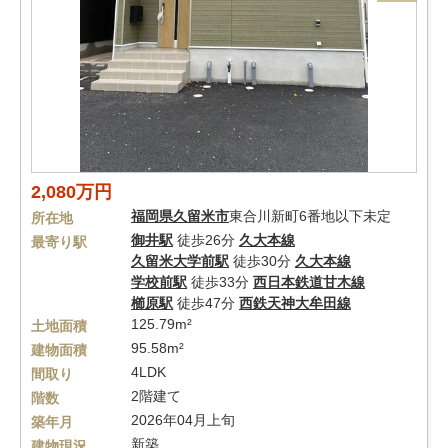
2,080万円
福岡県
久留米市
東合川新町6番地以下未定
所在地
御井駅
徒歩26分
久大本線
最寄り駅
久留米大学前駅
徒歩30分
久大本線
学校前駅
徒歩33分
西日本鉄道甘木線
櫛原駅
徒歩47分
西鉄天神大牟田線
125.79m²
土地面積
95.58m²
建物面積
4LDK
間取り
2階建て
階数
2026年04月上旬
築年月
新築
建物現況