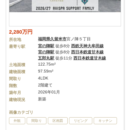
2,280万円
福岡県
久留米市
宮ノ陣５丁目
所在地
宮の陣駅
徒歩8分
西鉄天神大牟田線
最寄り駅
宮の陣駅
徒歩8分
西日本鉄道甘木線
五郎丸駅
徒歩11分
西日本鉄道甘木線
122.75m²
土地面積
97.59m²
建物面積
4LDK
間取り
2階建て
階数
2026年01月
築年月
新築
建物現況
画像カテゴリ
外観
間取り
区画図
リビング
キッチン