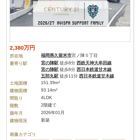
2,380万円
福岡県
久留米市
宮ノ陣５丁目
所在地
宮の陣駅
徒歩8分
西鉄天神大牟田線
最寄り駅
宮の陣駅
徒歩8分
西日本鉄道甘木線
五郎丸駅
徒歩11分
西日本鉄道甘木線
151.39m²
土地面積
93.14m²
建物面積
4LDK
間取り
2階建て
階数
2026年01月
築年月
新築
建物現況
画像カテゴリ