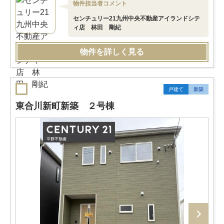
物件担当者コメント
センチュリー21九州中央不動産アイランドシテ
ィ店 林田 剛紀
物件を詳しく見る
戸建て
新築
東合川新町新築 ２号棟