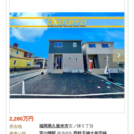
2,280万円
福岡県
久留米市
宮ノ陣５丁目
所在地
宮の陣駅
徒歩8分
西鉄天神大牟田線
最寄り駅