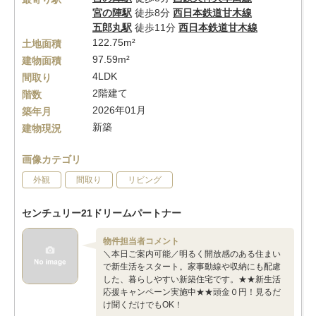
宮の陣駅
徒歩8分
西日本鉄道甘木線
五郎丸駅
徒歩11分
西日本鉄道甘木線
122.75m²
土地面積
97.59m²
建物面積
4LDK
間取り
2階建て
階数
2026年01月
築年月
新築
建物現況
画像カテゴリ
外観
間取り
リビング
センチュリー21ドリームパートナー
物件担当者コメント
＼本日ご案内可能／明るく開放感のある住まい
で新生活をスタート。家事動線や収納にも配慮
した、暮らしやすい新築住宅です。★★新生活
応援キャンペーン実施中★★頭金０円！見るだ
け聞くだけでもOK！