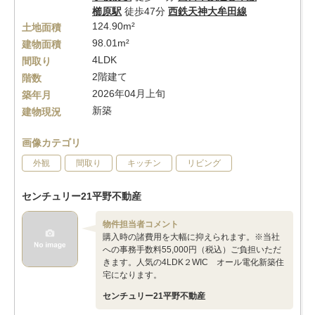
櫛原駅
徒歩47分
西鉄天神大牟田線
124.90m²
土地面積
98.01m²
建物面積
4LDK
間取り
2階建て
階数
2026年04月上旬
築年月
新築
建物現況
画像カテゴリ
外観
間取り
キッチン
リビング
センチュリー21平野不動産
物件担当者コメント
購入時の諸費用を大幅に抑えられます。※当社
への事務手数料55,000円（税込）ご負担いただ
きます。人気の4LDK２WIC オール電化新築住
宅になります。
センチュリー21平野不動産