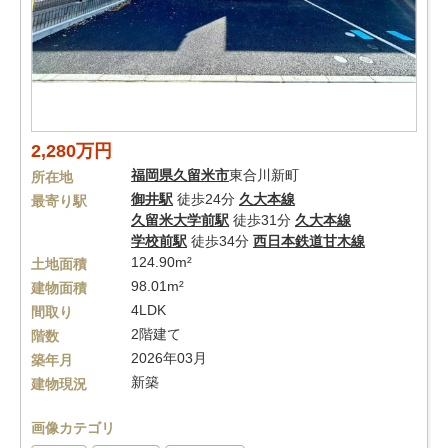
2,280万円
福岡県
久留米市
東合川新町
所在地
御井駅
徒歩24分
久大本線
最寄り駅
久留米大学前駅
徒歩31分
久大本線
学校前駅
徒歩34分
西日本鉄道甘木線
124.90m²
土地面積
98.01m²
建物面積
4LDK
間取り
2階建て
階数
2026年03月
築年月
新築
建物現況
画像カテゴリ