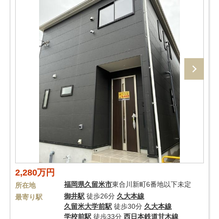
2,280万円
福岡県
久留米市
東合川新町6番地以下未定
所在地
御井駅
徒歩26分
久大本線
最寄り駅
久留米大学前駅
徒歩30分
久大本線
学校前駅
徒歩33分
西日本鉄道甘木線