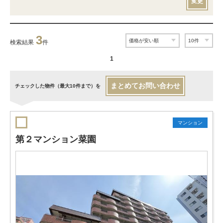
変更
3
検索結果
件
1
まとめてお問い合わせ
チェックした物件（最大10件まで）を
マンション
第２マンション菜園