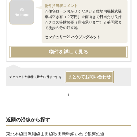
物件担当者コメント
☆住宅ローンおかせください☆敷地内機械式駐
車場空き有（２万円）☆南向きで日当たり良好
☆クロス等貼替要（見積承ります）☆盛岡駅ま
で徒歩６分の好立地
センチュリー21ハウジングネット
物件を詳しく見る
まとめてお問い合わせ
チェックした物件（最大10件まで）を
1
近隣の沿線から探す
東北本線
田沢湖線
山田線
秋田新幹線
いわて銀河鉄道