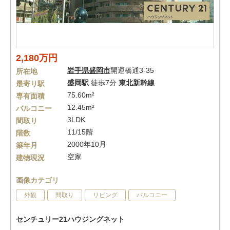
2,180万円
岩手県
盛岡市
開運橋通3-35
所在地
盛岡駅
徒歩7分
東北新幹線
最寄り駅
75.60m²
専有面積
12.45m²
バルコニー
3LDK
間取り
11/15階
階数
2000年10月
築年月
空家
建物現況
画像カテゴリ
外観
間取り
リビング
バルコニー
センチュリー21ハウジングネット