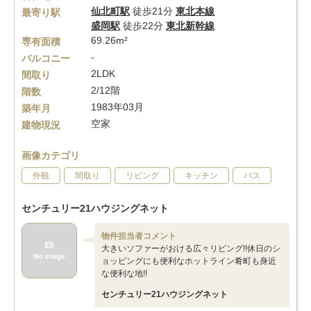
仙北町駅
徒歩21分
東北本線
最寄り駅
盛岡駅
徒歩22分
東北新幹線
69.26m²
専有面積
-
バルコニー
2LDK
間取り
2/12階
階数
1983年03月
築年月
空家
建物現況
画像カテゴリ
外観
間取り
リビング
キッチン
バス
センチュリー21ハウジングネット
物件担当者コメント
大きいソファーがおける広々リビング!!休日のシ
ョッピングにも便利なホットライン肴町も身近
な便利な地!!
センチュリー21ハウジングネット