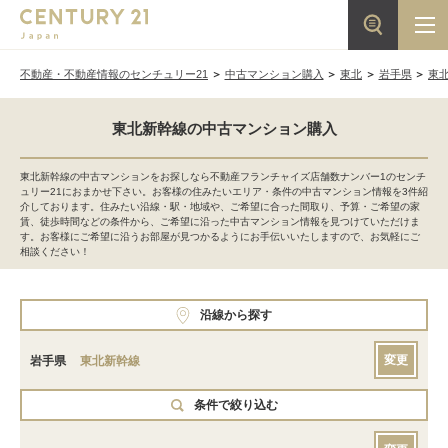
不動産・不動産情報のセンチュリー21
中古マンション購入
東北
岩手県
東
東北新幹線の中古マンション購入
東北新幹線の中古マンションをお探しなら不動産フランチャイズ店舗数ナンバー1のセンチ
ュリー21におまかせ下さい。お客様の住みたいエリア・条件の中古マンション情報を3件紹
介しております。住みたい沿線・駅・地域や、ご希望に合った間取り、予算・ご希望の家
賃、徒歩時間などの条件から、ご希望に沿った中古マンション情報を見つけていただけま
す。お客様にご希望に沿うお部屋が見つかるようにお手伝いいたしますので、お気軽にご
相談ください！
沿線から探す
変更
岩手県
東北新幹線
条件で絞り込む