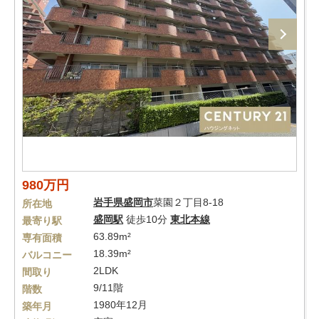
980万円
岩手県
盛岡市
菜園２丁目8-18
所在地
盛岡駅
徒歩10分
東北本線
最寄り駅
63.89m²
専有面積
18.39m²
バルコニー
2LDK
間取り
9/11階
階数
1980年12月
築年月