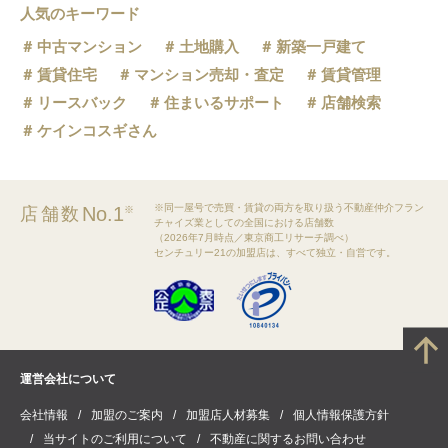
人気のキーワード
中古マンション
土地購入
新築一戸建て
賃貸住宅
マンション売却・査定
賃貸管理
リースバック
住まいるサポート
店舗検索
ケインコスギさん
※同一屋号で売買・賃貸の両方を取り扱う不動産仲介フラン
No.1
店舗数
※
チャイズ業としての全国における店舗数
（2026年7月時点／東京商工リサーチ調べ）
センチュリー21の加盟店は、すべて独立・自営です。
運営会社について
会社情報
加盟のご案内
加盟店人材募集
個人情報保護方針
当サイトのご利用について
不動産に関するお問い合わせ