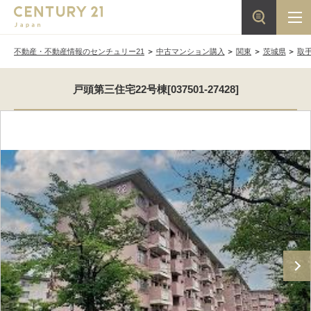
不動産・不動産情報のセンチュリー21
中古マンション購入
関東
茨城県
取
戸頭第三住宅22号棟[037501-27428]