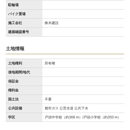
駐輪場
バイク置場
施工会社
株木建設
建築確認番号
土地情報
土地権利
所有権
借地期間/地代
保証金
権利金
国土法
不要
公共設備
都市ガス 公営水道 公共下水
学区
戸頭中学校（約368 m）/戸頭小学校（約350 m）