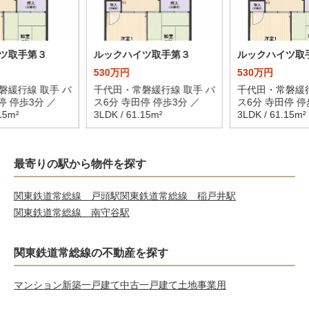
ツ取手第３
ルックハイツ取手第３
ルックハイツ取
530万円
530万円
磐緩行線 取手 バ
千代田・常磐緩行線 取手 バ
千代田・常磐緩行
停 停歩3分 ／
ス6分 寺田停 停歩3分 ／
ス6分 寺田停 停
15m²
3LDK / 61.15m²
3LDK / 61.15m²
最寄りの駅から物件を探す
関東鉄道常総線 戸頭駅
関東鉄道常総線 稲戸井駅
関東鉄道常総線 南守谷駅
関東鉄道常総線の不動産を探す
マンション
新築一戸建て
中古一戸建て
土地
事業用