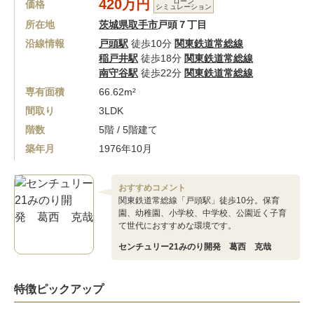
420万円
ローン
価格
シミュレーション
所在地
茨城県取手市
戸頭７丁目
沿線情報
戸頭駅
徒歩10分
関東鉄道常総線
稲戸井駅
徒歩18分
関東鉄道常総線
南守谷駅
徒歩22分
関東鉄道常総線
専有面積
66.62m²
間取り
3LDK
階数
5階 / 5階建て
築年月
1976年10月
おすすめコメント
関東鉄道常総線「戸頭駅」徒歩10分。保育
園、幼稚園、小学校、中学校、公園近く子育
て世代におすすめな環境です。
センチュリー21みのり開発 葛西 克哉
特徴ピックアップ