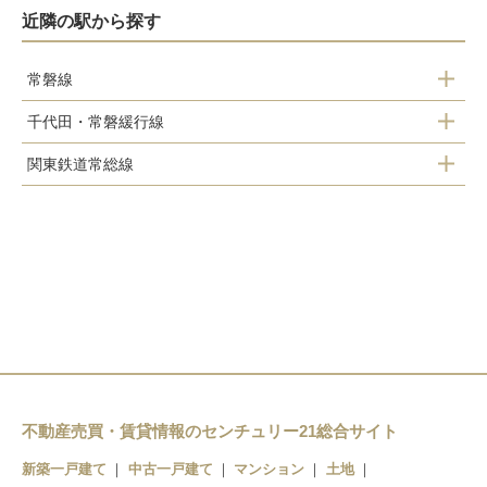
近隣の駅から探す
常磐線
千代田・常磐緩行線
取手駅
関東鉄道常総線
取手駅
藤代駅
取手駅
西取手駅
寺原駅
新取手駅
ゆめみ野駅
不動産売買・賃貸情報のセンチュリー21総合サイト
稲戸井駅
新築一戸建て
中古一戸建て
マンション
土地