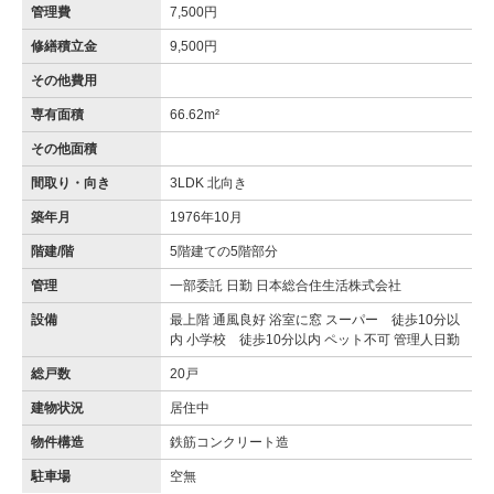
管理費
7,500円
修繕積立金
9,500円
その他費用
専有面積
66.62m²
その他面積
間取り・向き
3LDK 北向き
築年月
1976年10月
階建/階
5階建ての5階部分
管理
一部委託 日勤 日本総合住生活株式会社
設備
最上階 通風良好 浴室に窓 スーパー 徒歩10分以
内 小学校 徒歩10分以内 ペット不可 管理人日勤
総戸数
20戸
建物状況
居住中
物件構造
鉄筋コンクリート造
駐車場
空無