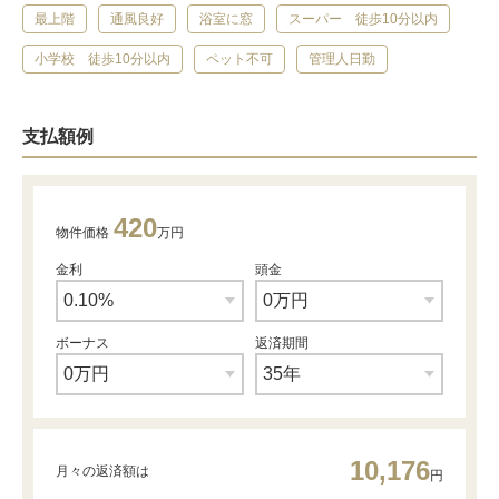
最上階
通風良好
浴室に窓
スーパー 徒歩10分以内
小学校 徒歩10分以内
ペット不可
管理人日勤
支払額例
420
物件価格
万円
金利
頭金
ボーナス
返済期間
10,176
月々の返済額は
円