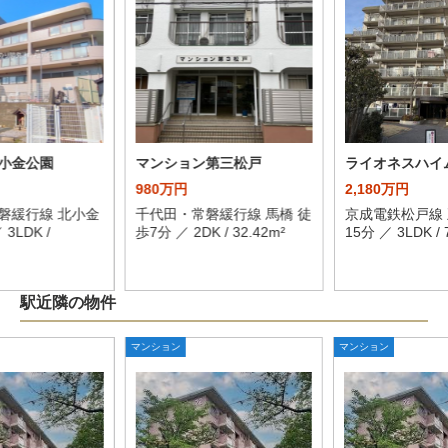
小金公園
マンション第三松戸
ライオネスハイ
980万円
2,180万円
磐緩行線 北小金
千代田・常磐緩行線 馬橋 徒
京成電鉄松戸線 
3LDK /
歩7分 ／ 2DK / 32.42m²
15分 ／ 3LDK / 
駅近隣の物件
マンション
マンション