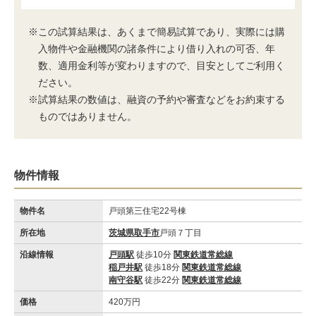
※この試算結果は、あくまで簡易試算であり、実際には購
入物件や金融機関の諸条件により借り入れの可否、年
数、適用金利等が変わりますので、目安としてご利用く
ださい。
※試算結果の数値は、融資の予約や審査などをお約束する
ものではありません。
物件情報
物件名
戸頭第三住宅22号棟
所在地
茨城県取手市
戸頭７丁目
沿線情報
戸頭駅
徒歩10分
関東鉄道常総線
稲戸井駅
徒歩18分
関東鉄道常総線
南守谷駅
徒歩22分
関東鉄道常総線
価格
420万円