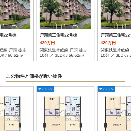
宅22号棟
戸頭第三住宅22号棟
戸頭第三住宅22
420万円
420万円
総線 戸頭 徒歩
関東鉄道常総線 戸頭 徒歩
関東鉄道常総線 
K / 66.62m²
10分 ／ 3LDK / 66.62m²
10分 ／ 3LDK / 
この物件と価格が近い物件
マンション
マンション