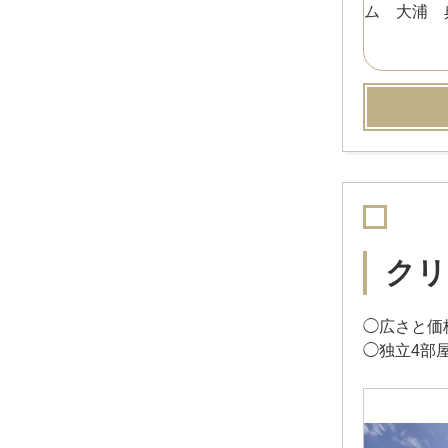
クリ
◯広さと価
◯独立4部