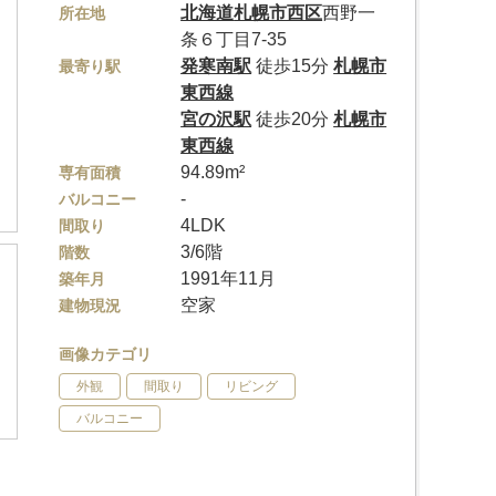
北海道
札幌市西区
西野一
所在地
条６丁目7-35
発寒南駅
徒歩15分
札幌市
最寄り駅
東西線
宮の沢駅
徒歩20分
札幌市
東西線
94.89m²
専有面積
-
バルコニー
4LDK
間取り
3/6階
階数
1991年11月
築年月
空家
建物現況
画像カテゴリ
外観
間取り
リビング
バルコニー