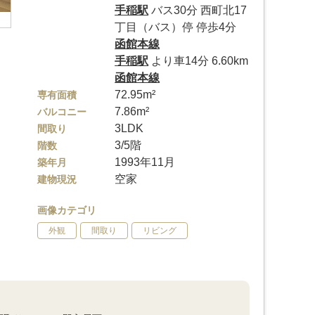
手稲駅
バス30分 西町北17
丁目（バス）停 停歩4分
函館本線
手稲駅
より車14分 6.60km
函館本線
72.95m²
専有面積
7.86m²
バルコニー
3LDK
間取り
3/5階
階数
1993年11月
築年月
空家
建物現況
画像カテゴリ
外観
間取り
リビング