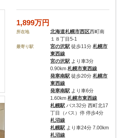
1,899万円
北海道
札幌市西区
西町南
所在地
１８丁目5-1
宮の沢駅
徒歩11分
札幌市
最寄り駅
東西線
宮の沢駅
より車3分
0.90km
札幌市東西線
発寒南駅
徒歩20分
札幌市
東西線
発寒南駅
より車6分
1.60km
札幌市東西線
札幌駅
バス32分 西町北17
丁目（バス）停 停歩4分
札沼線
札幌駅
より車24分 7.00km
札沼線