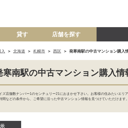
貸す
店舗を探す
購入
北海道
札幌市
西区
発寒南駅の中古マンション購入
建て
マンション
土地
事業投資用
発寒南駅の中古マンション購入情
イズ店舗数ナンバー1のセンチュリー21におまかせ下さい。お客様の住みたいエリ
時間などの条件から、ご希望に沿った中古マンション情報を見つけていただけます
示