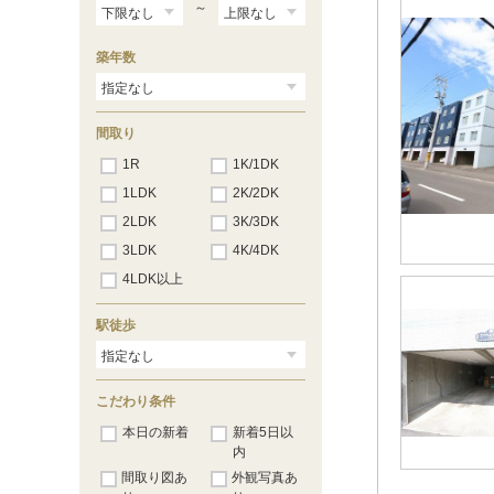
～
築年数
間取り
1R
1K/1DK
1LDK
2K/2DK
2LDK
3K/3DK
3LDK
4K/4DK
4LDK以上
駅徒歩
こだわり条件
本日の新着
新着5日以
内
間取り図あ
外観写真あ