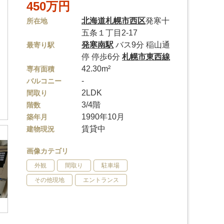
450万円
北海道
札幌市西区
発寒十
所在地
五条１丁目2-17
発寒南駅
バス9分 稲山通
最寄り駅
停 停歩6分
札幌市東西線
42.30m²
専有面積
-
バルコニー
2LDK
間取り
3/4階
階数
1990年10月
築年月
賃貸中
建物現況
画像カテゴリ
外観
間取り
駐車場
その他現地
エントランス