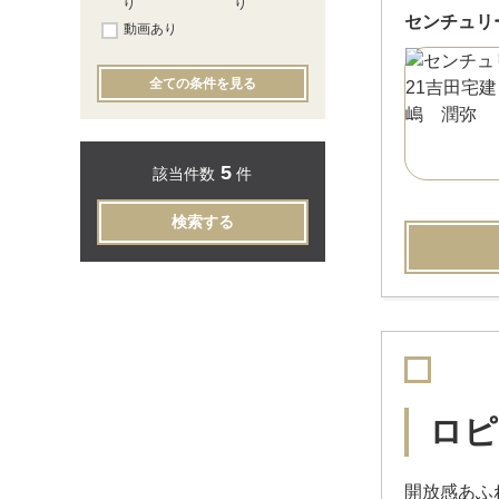
り
り
センチュリ
動画あり
全ての条件を見る
5
該当件数
件
検索する
ロピ
開放感あふれ