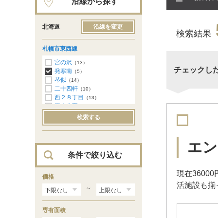
沿線から探す
北海道
沿線を変更
検索結果
札幌市東西線
宮の沢
（13）
チェックし
発寒南
（5）
琴似
（14）
二十四軒
（10）
西２８丁目
（13）
円山公園
（12）
西１８丁目
（9）
検索する
大通
（4）
バスセンター前
（10）
菊水
（4）
エン
白石
（6）
条件で絞り込む
南郷１３丁目
（1）
南郷１８丁目
（1）
現在360
大谷地
価格
（1）
活施設も揃
新さっぽろ
（2）
～
専有面積