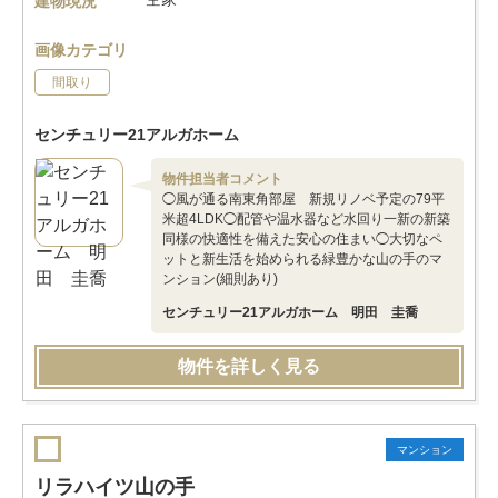
建物現況
画像カテゴリ
間取り
センチュリー21アルガホーム
物件担当者コメント
◯風が通る南東角部屋 新規リノベ予定の79平
米超4LDK◯配管や温水器など水回り一新の新築
同様の快適性を備えた安心の住まい◯大切なペ
ットと新生活を始められる緑豊かな山の手のマ
ンション(細則あり)
センチュリー21アルガホーム 明田 圭喬
物件を詳しく見る
マンション
リラハイツ山の手