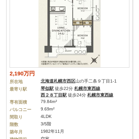
2,190万円
北海道
札幌市西区
山の手二条９丁目1-1
所在地
琴似駅
徒歩22分
札幌市東西線
最寄り駅
西２８丁目駅
徒歩24分
札幌市東西線
79.84m²
専有面積
9.69m²
バルコニー
4LDK
間取り
3/5階
階数
1982年11月
築年月
空家