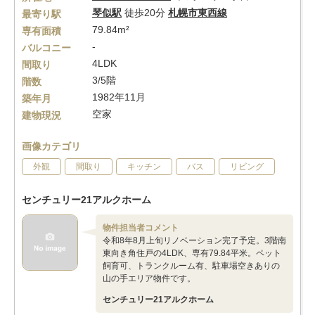
琴似駅
徒歩20分
札幌市東西線
最寄り駅
79.84m²
専有面積
-
バルコニー
4LDK
間取り
3/5階
階数
1982年11月
築年月
空家
建物現況
画像カテゴリ
外観
間取り
キッチン
バス
リビング
センチュリー21アルクホーム
物件担当者コメント
令和8年8月上旬リノベーション完了予定。3階南
東向き角住戸の4LDK、専有79.84平米。ペット
飼育可、トランクルーム有、駐車場空きありの
山の手エリア物件です。
センチュリー21アルクホーム