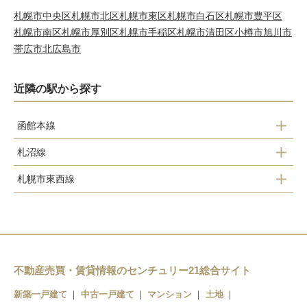
札幌市中央区
札幌市北区
札幌市東区
札幌市白石区
札幌市豊平区
札幌市南区
札幌市厚別区
札幌市手稲区
札幌市清田区
小樽市
旭川市
帯広市
北広島市
近隣の駅から探す
函館本線
札沼線
発寒駅
札幌市東西線
八軒駅
発寒中央駅
宮の沢駅
琴似駅
発寒南駅
琴似駅
不動産売買・賃貸情報のセンチュリー21総合サイト
新築一戸建て
中古一戸建て
マンション
土地
二十四軒駅