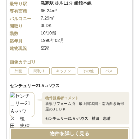
発寒駅
徒歩11分
函館本線
最寄り駅
66.24m²
専有面積
7.29m²
バルコニー
3LDK
間取り
10/10階
階数
1990年02月
築年月
空家
建物現況
画像カテゴリ
外観
間取り
キッチン
その他
バス
センチュリー21Ａ-ハウス
物件担当者コメント
新規リフォーム済 最上階10階・南西向き角部
屋の3ＬＤＫ
センチュリー21Ａ-ハウス 植田 忠晴
物件を詳しく見る