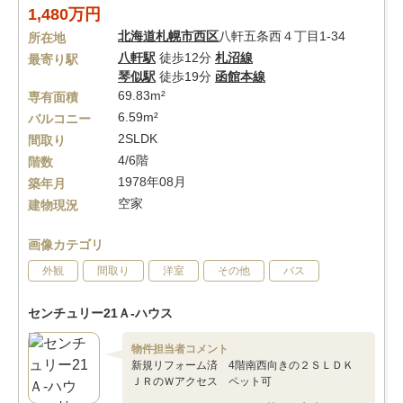
1,480万円
北海道
札幌市西区
八軒五条西４丁目1-34
所在地
八軒駅
徒歩12分
札沼線
最寄り駅
琴似駅
徒歩19分
函館本線
69.83m²
専有面積
6.59m²
バルコニー
2SLDK
間取り
4/6階
階数
1978年08月
築年月
空家
建物現況
画像カテゴリ
外観
間取り
洋室
その他
バス
センチュリー21Ａ-ハウス
物件担当者コメント
新規リフォーム済 4階南西向きの２ＳＬＤＫ
ＪＲのＷアクセス ペット可