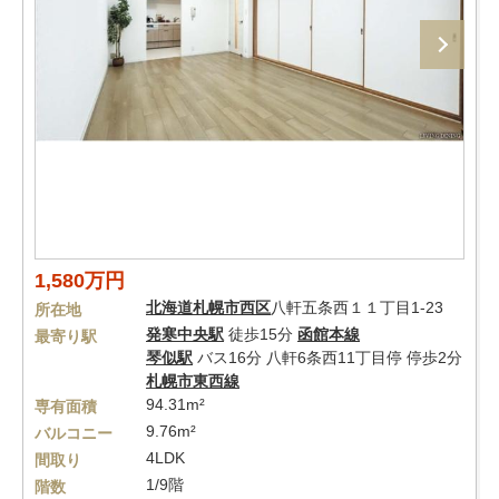
1,580万円
北海道
札幌市西区
八軒五条西１１丁目1-23
所在地
発寒中央駅
徒歩15分
函館本線
最寄り駅
琴似駅
バス16分 八軒6条西11丁目停 停歩2分
札幌市東西線
94.31m²
専有面積
9.76m²
バルコニー
4LDK
間取り
1/9階
階数