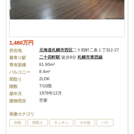
1,480万円
北海道
札幌市西区
二十四軒二条１丁目2-27
所在地
二十四軒駅
徒歩8分
札幌市東西線
最寄り駅
61.60m²
専有面積
8.4m²
バルコニー
2LDK
間取り
7/10階
階数
1978年12月
築年月
空家
建物現況
画像カテゴリ
外観
間取り
キッチン
その他
バス