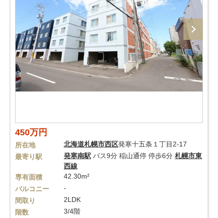
450万円
北海道
札幌市西区
発寒十五条１丁目2-17
所在地
発寒南駅
バス9分 稲山通停 停歩6分
札幌市東
最寄り駅
西線
42.30m²
専有面積
-
バルコニー
2LDK
間取り
3/4階
階数