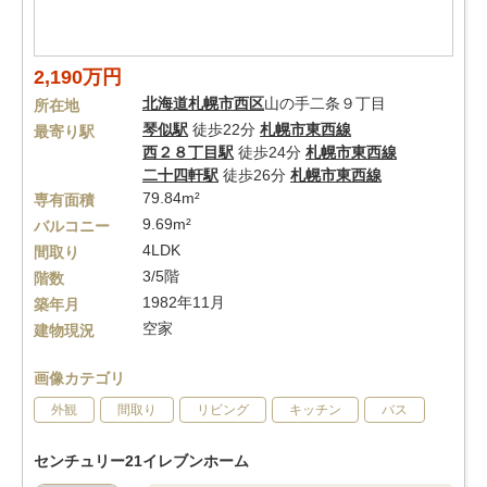
2,190万円
北海道
札幌市西区
山の手二条９丁目
所在地
琴似駅
徒歩22分
札幌市東西線
最寄り駅
西２８丁目駅
徒歩24分
札幌市東西線
二十四軒駅
徒歩26分
札幌市東西線
79.84m²
専有面積
9.69m²
バルコニー
4LDK
間取り
3/5階
階数
1982年11月
築年月
空家
建物現況
画像カテゴリ
外観
間取り
リビング
キッチン
バス
センチュリー21イレブンホーム