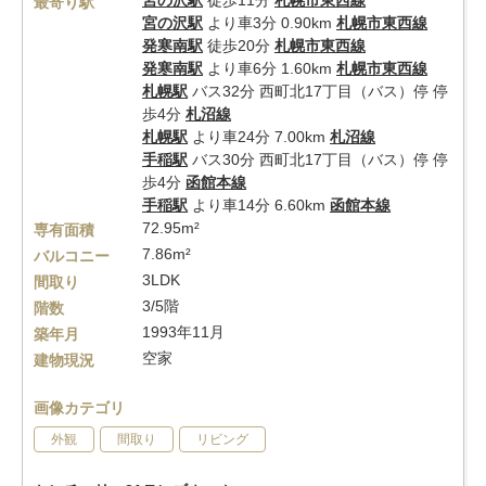
宮の沢駅
徒歩11分
札幌市東西線
最寄り駅
宮の沢駅
より車3分 0.90km
札幌市東西線
発寒南駅
徒歩20分
札幌市東西線
発寒南駅
より車6分 1.60km
札幌市東西線
札幌駅
バス32分 西町北17丁目（バス）停 停
歩4分
札沼線
札幌駅
より車24分 7.00km
札沼線
手稲駅
バス30分 西町北17丁目（バス）停 停
歩4分
函館本線
手稲駅
より車14分 6.60km
函館本線
72.95m²
専有面積
7.86m²
バルコニー
3LDK
間取り
3/5階
階数
1993年11月
築年月
空家
建物現況
画像カテゴリ
外観
間取り
リビング