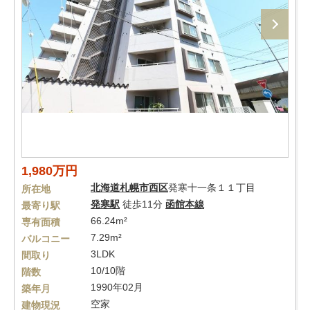
1,980万円
北海道
札幌市西区
発寒十一条１１丁目
所在地
発寒駅
徒歩11分
函館本線
最寄り駅
66.24m²
専有面積
7.29m²
バルコニー
3LDK
間取り
10/10階
階数
1990年02月
築年月
空家
建物現況