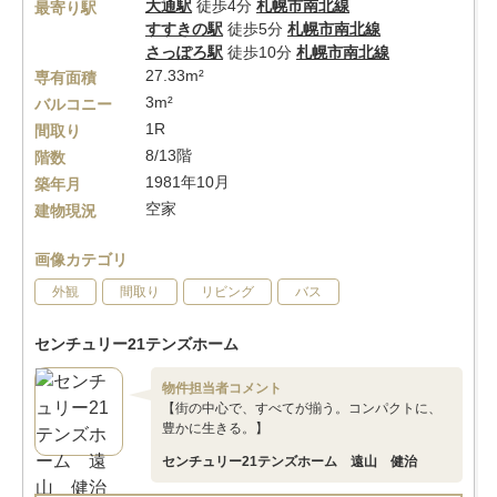
大通駅
徒歩4分
札幌市南北線
最寄り駅
すすきの駅
徒歩5分
札幌市南北線
さっぽろ駅
徒歩10分
札幌市南北線
27.33m²
専有面積
3m²
バルコニー
1R
間取り
8/13階
階数
1981年10月
築年月
空家
建物現況
画像カテゴリ
外観
間取り
リビング
バス
センチュリー21テンズホーム
物件担当者コメント
【街の中心で、すべてが揃う。コンパクトに、
豊かに生きる。】
センチュリー21テンズホーム 遠山 健治