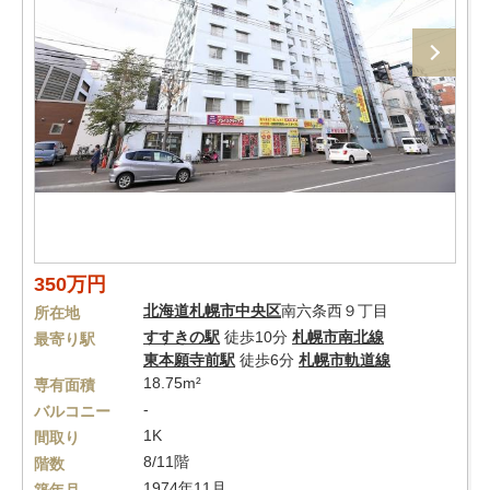
350万円
北海道
札幌市中央区
南六条西９丁目
所在地
すすきの駅
徒歩10分
札幌市南北線
最寄り駅
東本願寺前駅
徒歩6分
札幌市軌道線
18.75m²
専有面積
-
バルコニー
1K
間取り
8/11階
階数
1974年11月