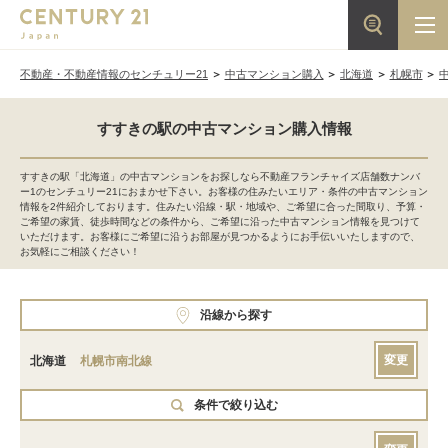
不動産・不動産情報のセンチュリー21
中古マンション購入
北海道
札幌市
すすきの駅の中古マンション購入情報
すすきの駅「北海道」の中古マンションをお探しなら不動産フランチャイズ店舗数ナンバ
ー1のセンチュリー21におまかせ下さい。お客様の住みたいエリア・条件の中古マンション
情報を2件紹介しております。住みたい沿線・駅・地域や、ご希望に合った間取り、予算・
ご希望の家賃、徒歩時間などの条件から、ご希望に沿った中古マンション情報を見つけて
いただけます。お客様にご希望に沿うお部屋が見つかるようにお手伝いいたしますので、
お気軽にご相談ください！
沿線から探す
変更
北海道
札幌市南北線
条件で絞り込む