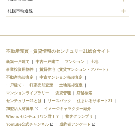
札幌市軌道線
北１２条
山鼻９条
さっぽろ
東本願寺前
大通
すすきの
資生館小学校前
不動産売買・賃貸情報のセンチュリー21総合サイト
中島公園
すすきの
新築一戸建て
中古一戸建て
マンション
土地
事業投資用物件
狸小路
賃貸住宅（賃貸マンション・アパート）
幌平橋
不動産売却査定
中古マンション売却査定
西４丁目
中の島
一戸建て・一軒家売却査定
土地売却査定
マンションライブラリー
賃貸管理
店舗検索
センチュリー21とは
リースバック
住まいるサポート21
加盟店人材募集
イメージキャラクター紹介
Who is センチュリワン君！？
接客グランプリ
Youtube公式チャンネル
成約者アンケート