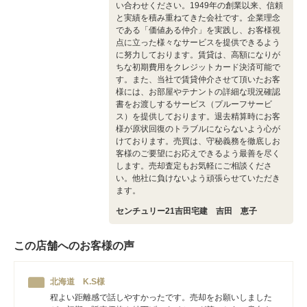
い合わせください。1949年の創業以来、信頼
と実績を積み重ねてきた会社です。企業理念
である「価値ある仲介」を実践し、お客様視
点に立った様々なサービスを提供できるよう
に努力しております。賃貸は、高額になりが
ちな初期費用をクレジットカード決済可能で
す。また、当社で賃貸仲介させて頂いたお客
様には、お部屋やテナントの詳細な現況確認
書をお渡しするサービス（プルーフサービ
ス）を提供しております。退去精算時にお客
様が原状回復のトラブルにならないよう心が
けております。売買は、守秘義務を徹底しお
客様のご要望にお応えできるよう最善を尽く
します。売却査定もお気軽にご相談くださ
い。他社に負けないよう頑張らせていただき
ます。
センチュリー21吉田宅建 吉田 恵子
この店舗へのお客様の声
北海道 K.S様
程よい距離感で話しやすかったです。売却をお願いしました