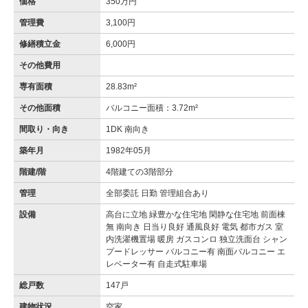
価格
350万円
管理費
3,100円
修繕積立金
6,000円
その他費用
専有面積
28.83m²
その他面積
バルコニー面積：3.72m²
間取り・向き
1DK 南向き
築年月
1982年05月
階建/階
4階建ての3階部分
管理
全部委託 日勤 管理組合あり
設備
高台に立地 緑豊かな住宅地 閑静な住宅地 前面棟
無 南向き 日当り良好 通風良好 電気 都市ガス 室
内洗濯機置場 暖房 ガスコンロ 独立洗面台 シャン
プードレッサー バルコニー有 南面バルコニー エ
レベーター有 自走式駐車場
総戸数
147戸
建物状況
空家