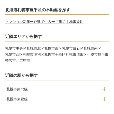
北海道札幌市豊平区の不動産を探す
マンション
新築一戸建て
中古一戸建て
土地
事業用
近隣エリアから探す
札幌市中央区
札幌市北区
札幌市東区
札幌市白石区
札幌市南区
札幌市西区
札幌市厚別区
札幌市手稲区
札幌市清田区
小樽市
旭川市
帯広市
北広島市
近隣の駅から探す
札幌市南北線
札幌市東豊線
中の島駅
学園前駅
平岸駅