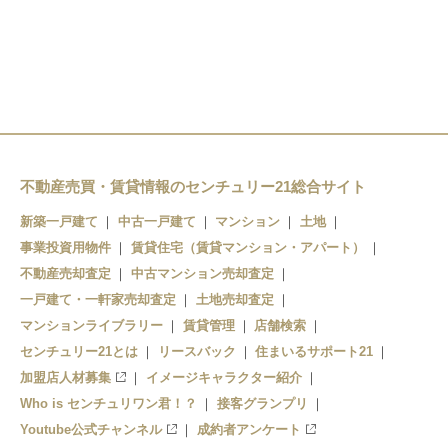
豊平公園駅
南平岸駅
美園駅
月寒中央駅
福住駅
不動産売買・賃貸情報のセンチュリー21総合サイト
新築一戸建て
中古一戸建て
マンション
土地
事業投資用物件
賃貸住宅（賃貸マンション・アパート）
不動産売却査定
中古マンション売却査定
一戸建て・一軒家売却査定
土地売却査定
マンションライブラリー
賃貸管理
店舗検索
センチュリー21とは
リースバック
住まいるサポート21
加盟店人材募集
イメージキャラクター紹介
Who is センチュリワン君！？
接客グランプリ
Youtube公式チャンネル
成約者アンケート