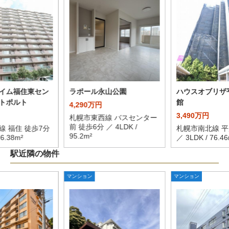
イム福住東セン
ラポール永山公園
ハウスオブリザ
トポルト
館
4,290万円
3,490万円
札幌市東西線 バスセンター
前 徒歩6分 ／ 4LDK /
線 福住 徒歩7分
札幌市南北線 平
95.2m²
76.38m²
／ 3LDK / 76.46
駅近隣の物件
マンション
マンション