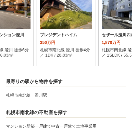
ンション澄川
プレジデントハイム
セザール澄川四
350万円
1,870万円
線 澄川 徒歩6分
札幌市南北線 澄川 徒歩4分
札幌市南北線 澄
66.03m²
／ 1DK / 28.83m²
／ 1SLDK / 55.
最寄りの駅から物件を探す
札幌市南北線 澄川駅
札幌市南北線の不動産を探す
マンション
新築一戸建て
中古一戸建て
土地
事業用