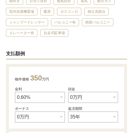
南向き
日当り良好
通風良好
電気
都市ガス
室内洗濯機置場
暖房
ガスコンロ
独立洗面台
シャンプードレッサー
バルコニー有
南面バルコニー
エレベーター有
自走式駐車場
支払額例
350
物件価格
万円
金利
頭金
ボーナス
返済期間