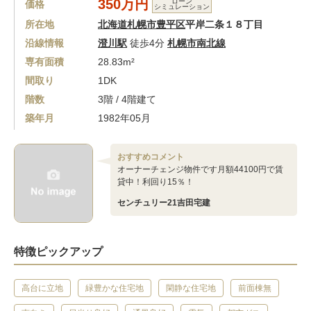
350万円
ローン
価格
シミュレーション
所在地
北海道札幌市豊平区
平岸二条１８丁目
沿線情報
澄川駅
徒歩4分
札幌市南北線
専有面積
28.83m²
間取り
1DK
階数
3階 / 4階建て
築年月
1982年05月
おすすめコメント
オーナーチェンジ物件です月額44100円で賃
貸中！利回り15％！
センチュリー21吉田宅建
特徴ピックアップ
高台に立地
緑豊かな住宅地
閑静な住宅地
前面棟無