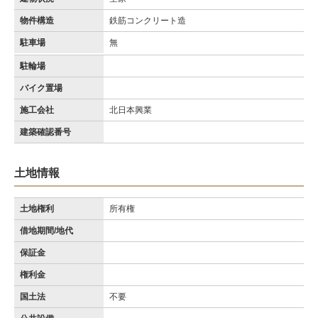
物件構造
鉄筋コンクリート造
駐車場
無
駐輪場
バイク置場
施工会社
北日本興業
建築確認番号
土地情報
土地権利
所有権
借地期間/地代
保証金
権利金
国土法
不要