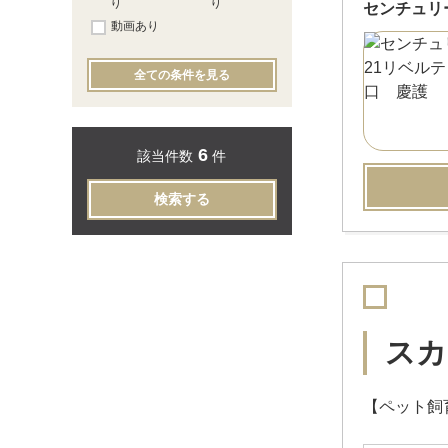
り
り
センチュリ
動画あり
全ての条件を見る
6
該当件数
件
検索する
スカ
【ペット飼