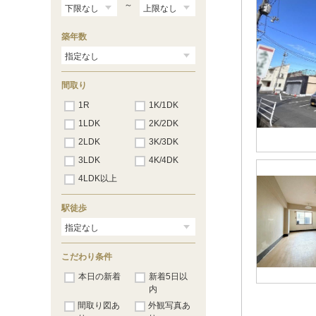
～
築年数
間取り
1R
1K/1DK
1LDK
2K/2DK
2LDK
3K/3DK
3LDK
4K/4DK
4LDK以上
駅徒歩
こだわり条件
本日の新着
新着5日以
内
間取り図あ
外観写真あ