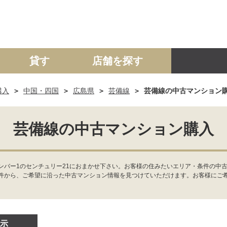
貸す
店舗を探す
購入
中国・四国
広島県
芸備線
芸備線の中古マンション
建て
マンション
土地
事業投資用
芸備線の中古マンション購入
ンバー1のセンチュリー21におまかせ下さい。お客様の住みたいエリア・条件の中
件から、ご希望に沿った中古マンション情報を見つけていただけます。お客様にご
示