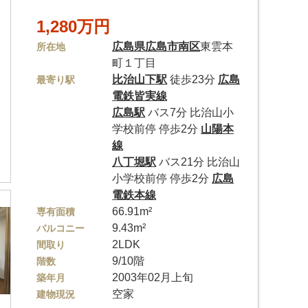
1,280万円
広島県
広島市南区
東雲本
所在地
町１丁目
比治山下駅
徒歩23分
広島
最寄り駅
電鉄皆実線
広島駅
バス7分 比治山小
学校前停 停歩2分
山陽本
線
八丁堀駅
バス21分 比治山
小学校前停 停歩2分
広島
電鉄本線
66.91m²
専有面積
9.43m²
バルコニー
2LDK
間取り
9/10階
階数
2003年02月上旬
築年月
空家
建物現況