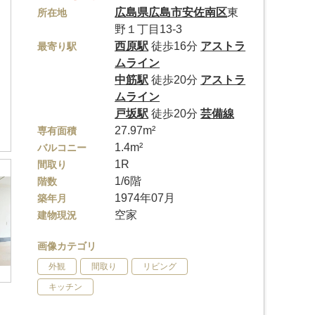
広島県
広島市安佐南区
東
所在地
野１丁目13-3
西原駅
徒歩16分
アストラ
最寄り駅
ムライン
中筋駅
徒歩20分
アストラ
ムライン
戸坂駅
徒歩20分
芸備線
27.97m²
専有面積
1.4m²
バルコニー
1R
間取り
1/6階
階数
1974年07月
築年月
空家
建物現況
画像カテゴリ
外観
間取り
リビング
キッチン