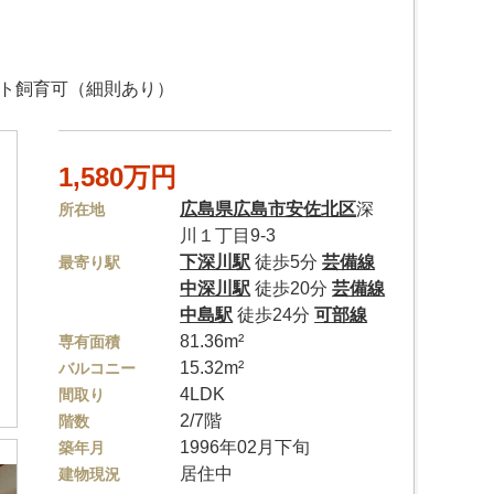
ット飼育可（細則あり）
1,580万円
広島県
広島市安佐北区
深
所在地
川１丁目9-3
下深川駅
徒歩5分
芸備線
最寄り駅
中深川駅
徒歩20分
芸備線
中島駅
徒歩24分
可部線
81.36m²
専有面積
15.32m²
バルコニー
4LDK
間取り
2/7階
階数
1996年02月下旬
築年月
居住中
建物現況