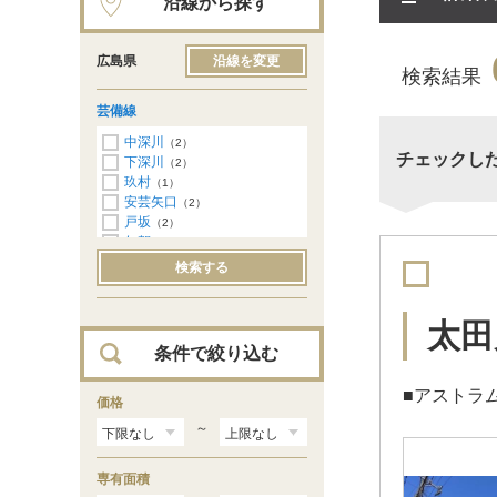
沿線から探す
広島県
沿線を変更
検索結果
芸備線
中深川
（2）
チェックし
下深川
（2）
玖村
（1）
安芸矢口
（2）
戸坂
（2）
矢賀
（1）
広島
（2）
検索する
太田
条件で絞り込む
■アストラ
価格
～
専有面積