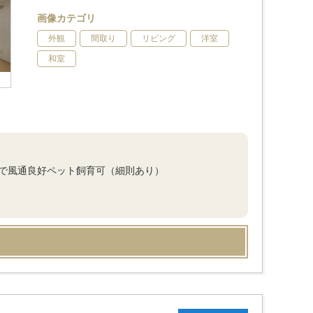
画像カテゴリ
外観
間取り
リビング
洋室
和室
ーで風通良好ペット飼育可（細則あり）