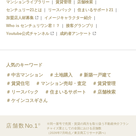
マンションライブラリー
賃貸管理
店舗検索
センチュリー21とは
リースバック
住まいるサポート21
加盟店人材募集
イメージキャラクター紹介
Who is センチュリワン君！？
接客グランプリ
Youtube公式チャンネル
成約者アンケート
人気のキーワード
中古マンション
土地購入
新築一戸建て
賃貸住宅
マンション売却・査定
賃貸管理
リースバック
住まいるサポート
店舗検索
ケインコスギさん
※同一屋号で売買・賃貸の両方を取り扱う不動産仲介フラン
No.1
店舗数
※
チャイズ業としての全国における店舗数
（2026年7月時点／東京商工リサーチ調べ）