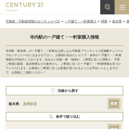
不動産・不動産情報のセンチュリー21
一戸建て・一軒家購入
関東
栃木県
寺内駅の一戸建て・一軒家購入情報
寺内駅「栃木県」の一戸建て・一軒家をお探しなら不動産フランチャイズ店舗数ナンバー1
のセンチュリー21におまかせ下さい。お客様の住みたいエリア・条件の一戸建て・一軒家
情報を2件紹介しております。住みたい沿線・駅・地域や、ご希望に合った間取り、予算・
ご希望の家賃、徒歩時間などの条件から、ご希望に沿った一戸建て・一軒家情報を見つけ
ていただけます。お客様にご希望に沿うお部屋が見つかるようにお手伝いいたしますの
で、お気軽にご相談ください！
沿線から探す
変更
栃木県
真岡鉄道
条件で絞り込む