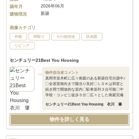
2026年06月
築年月
新築
建物現況
画像カテゴリ
外観
間取り
その他現地
区画図
リビング
センチュリー21Best You Housing
物件担当者コメント
真岡市並木町に広々南庭のある新築住宅分譲中♪
〇全居室南向きで陽当り良好〇ＬＤＫは和室と
続き間で開放的な室内〇駐車並列３台可能〇中
学校・コンビニ徒歩５分〇広々とした南庭完備
センチュリー21Best You Housing 衣川 肇
物件を詳しく見る