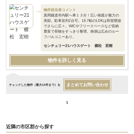
物件担当者コメント
真岡鐡道寺内駅へ車１３分！広い南庭が魅力の
美邸。駐車並列2台可。16.7帖のLDKは和室開放
でさらに広々。WICやフリースペースなど収納
豊富で荷物をすっきり整理。南側は広めのルー
フバルコニーあり。
センチュリー21ハウスゲート 横松 宏樹
物件を詳しく見る
まとめてお問い合わせ
チェックした物件（最大10件まで）を
1
近隣の市区郡から探す