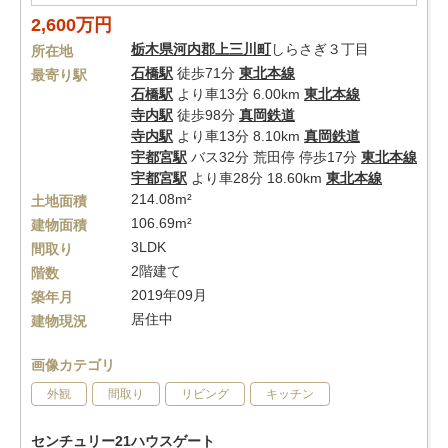
2,600万円
栃木県
河内郡上三川町
しらさぎ３丁目
所在地
石橋駅
徒歩71分
東北本線
最寄り駅
石橋駅
より車13分 6.00km
東北本線
寺内駅
徒歩98分
真岡鉄道
寺内駅
より車13分 8.10km
真岡鉄道
宇都宮駅
バス32分 荒田停 停歩17分
東北本線
宇都宮駅
より車28分 18.60km
東北本線
214.08m²
土地面積
106.69m²
建物面積
3LDK
間取り
2階建て
階数
2019年09月
築年月
居住中
建物現況
画像カテゴリ
外観
間取り
リビング
キッチン
センチュリー21ハウスゲート