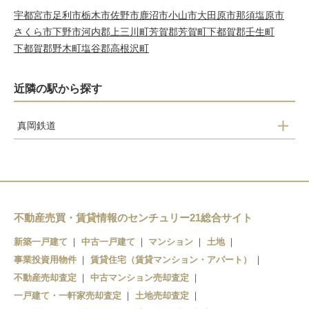
宇都宮市
足利市
栃木市
佐野市
鹿沼市
小山市
大田原市
那須塩原市
さくら市
下野市
河内郡上三川町
芳賀郡芳賀町
下都賀郡壬生町
下都賀郡野木町
塩谷郡高根沢町
近隣の駅から探す
真岡鉄道
市塙
笹原田
天矢場
茂木
不動産売買・賃貸情報のセンチュリー21総合サイト
新築一戸建て
中古一戸建て
マンション
土地
事業投資用物件
賃貸住宅（賃貸マンション・アパート）
不動産売却査定
中古マンション売却査定
一戸建て・一軒家売却査定
土地売却査定