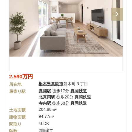
2,590万円
栃木県
真岡市
並木町３丁目
所在地
真岡駅
徒歩17分
真岡鉄道
最寄り駅
北真岡駅
徒歩26分
真岡鉄道
寺内駅
徒歩58分
真岡鉄道
204.88m²
土地面積
94.77m²
建物面積
4LDK
間取り
2階建て
階数