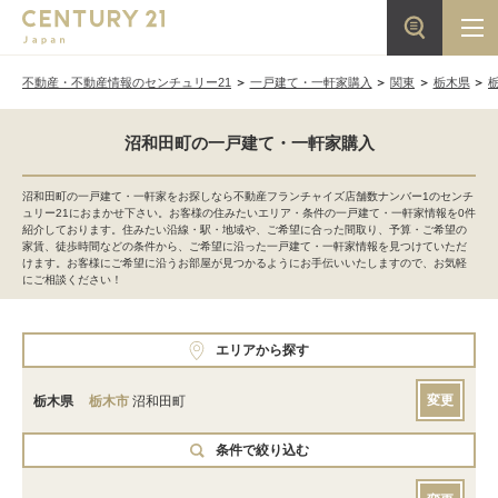
不動産・不動産情報のセンチュリー21
一戸建て・一軒家購入
関東
栃木県
沼和田町の一戸建て・一軒家購入
沼和田町の一戸建て・一軒家をお探しなら不動産フランチャイズ店舗数ナンバー1のセンチ
ュリー21におまかせ下さい。お客様の住みたいエリア・条件の一戸建て・一軒家情報を0件
紹介しております。住みたい沿線・駅・地域や、ご希望に合った間取り、予算・ご希望の
家賃、徒歩時間などの条件から、ご希望に沿った一戸建て・一軒家情報を見つけていただ
けます。お客様にご希望に沿うお部屋が見つかるようにお手伝いいたしますので、お気軽
にご相談ください！
エリアから探す
変更
栃木県
栃木市
沼和田町
条件で絞り込む