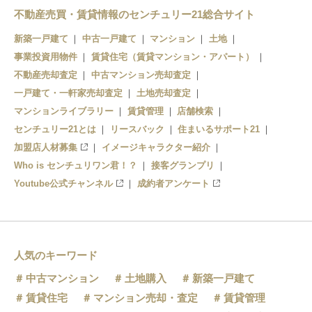
野州大塚
栃木
不動産売買・賃貸情報のセンチュリー21総合サイト
新築一戸建て
中古一戸建て
マンション
土地
新栃木
事業投資用物件
賃貸住宅（賃貸マンション・アパート）
合戦場
不動産売却査定
中古マンション売却査定
一戸建て・一軒家売却査定
土地売却査定
家中
マンションライブラリー
賃貸管理
店舗検索
センチュリー21とは
リースバック
住まいるサポート21
東武金崎
加盟店人材募集
イメージキャラクター紹介
Who is センチュリワン君！？
接客グランプリ
Youtube公式チャンネル
成約者アンケート
人気のキーワード
中古マンション
土地購入
新築一戸建て
賃貸住宅
マンション売却・査定
賃貸管理