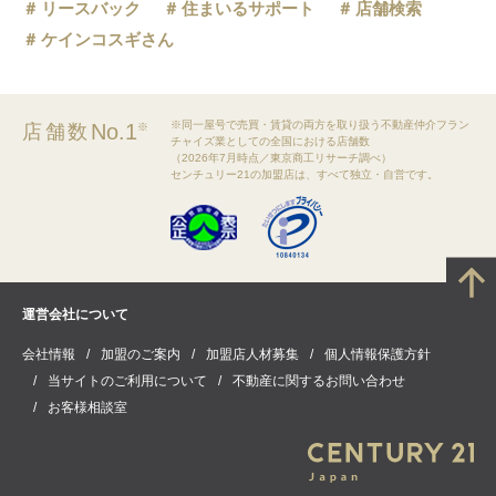
リースバック
住まいるサポート
店舗検索
ケインコスギさん
※同一屋号で売買・賃貸の両方を取り扱う不動産仲介フラン
No.1
店舗数
※
チャイズ業としての全国における店舗数
（2026年7月時点／東京商工リサーチ調べ）
センチュリー21の加盟店は、すべて独立・自営です。
運営会社について
会社情報
加盟のご案内
加盟店人材募集
個人情報保護方針
当サイトのご利用について
不動産に関するお問い合わせ
お客様相談室