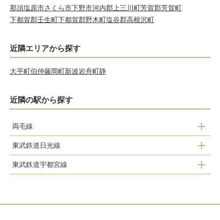
那須塩原市
さくら市
下野市
河内郡上三川町
芳賀郡芳賀町
下都賀郡壬生町
下都賀郡野木町
塩谷郡高根沢町
近隣エリアから探す
大平町伯仲
藤岡町新波
岩舟町静
近隣の駅から探す
両毛線
東武鉄道日光線
栃木
東武鉄道宇都宮線
藤岡
大平下
新栃木
静和
岩舟
野州平川
新大平下