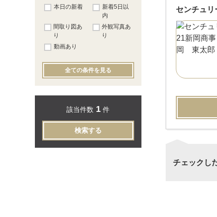
本日の新着
新着5日以
センチュリ
内
間取り図あ
外観写真あ
り
り
動画あり
全ての条件を見る
1
該当件数
件
検索する
チェックし