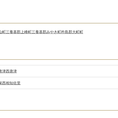
山町
三養基郡上峰町
三養基郡みやき町
杵島郡大町町
唐津
西唐津
保
西相知
佐里