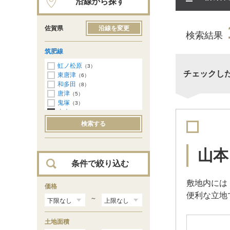
沿線から探す
佐賀県
沿線を変更
検索結果
筑肥線
虹ノ松原
（3）
チェックし
東唐津
（6）
和多田
（8）
唐津
（5）
鬼塚
（3）
山本
（1）
検索する
山本
条件で絞り込む
敷地内には
価格
便利な立地
～
土地面積