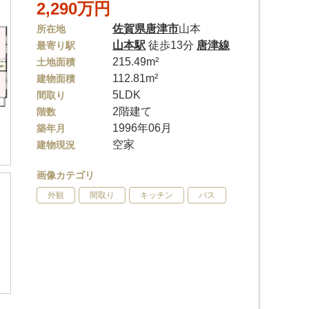
2,290万円
佐賀県
唐津市
山本
所在地
山本駅
徒歩13分
唐津線
最寄り駅
215.49m²
土地面積
112.81m²
建物面積
5LDK
間取り
2階建て
階数
1996年06月
築年月
空家
建物現況
画像カテゴリ
外観
間取り
キッチン
バス