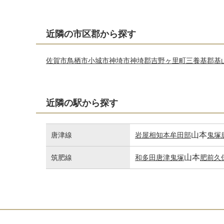
近隣の市区郡から探す
佐賀市
鳥栖市
小城市
神埼市
神埼郡吉野ヶ里町
三養基郡基
近隣の駅から探す
山本
唐津線
岩屋
相知
本牟田部
鬼塚
山本
筑肥線
和多田
唐津
鬼塚
肥前久