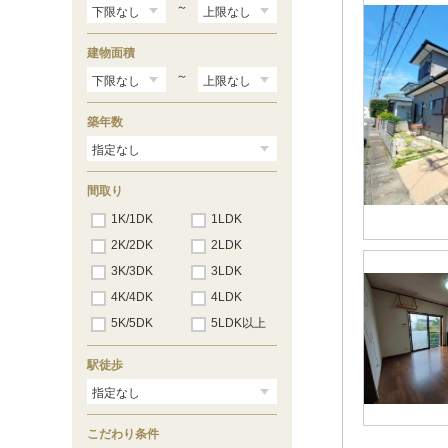
～
建物面積
～
築年数
間取り
1K/1DK
1LDK
2K/2DK
2LDK
3K/3DK
3LDK
4K/4DK
4LDK
5K/5DK
5LDK以上
駅徒歩
こだわり条件