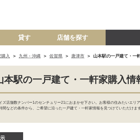
貸す
店舗を探す
家購入
九州・沖縄
佐賀県
唐津市
山本駅の一戸建て・一
建て
マンション
土地
事業投資用
山本駅の一戸建て・一軒家購入情
イズ店舗数ナンバー1のセンチュリー21におまかせ下さい。お客様の住みたいエリ
時間などの条件から、ご希望に沿った一戸建て・一軒家情報を見つけていただけま
示