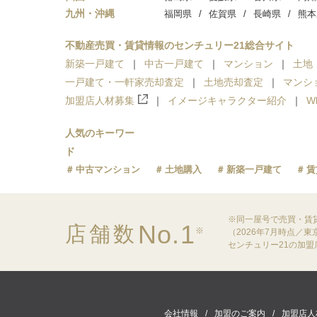
九州・沖縄
福岡県
佐賀県
長崎県
熊本
不動産売買・賃貸情報のセンチュリー21総合サイト
新築一戸建て
中古一戸建て
マンション
土地
一戸建て・一軒家売却査定
土地売却査定
マンシ
加盟店人材募集
イメージキャラクター紹介
W
人気のキーワー
ド
中古マンション
土地購入
新築一戸建て
賃
※同一屋号で売買・賃
No.1
店舗数
※
（2026年7月時点／
センチュリー21の加
会社情報
加盟のご案内
加盟店人