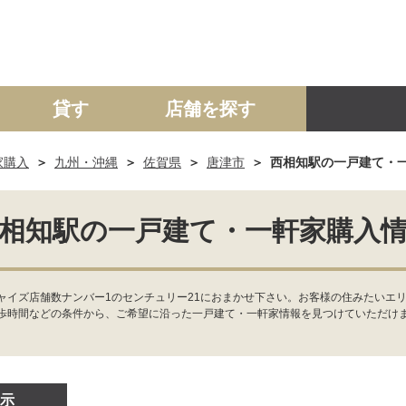
貸す
店舗を探す
家購入
九州・沖縄
佐賀県
唐津市
西相知駅の一戸建て・
建て
マンション
土地
事業投資用
相知駅の一戸建て・一軒家購入
ャイズ店舗数ナンバー1のセンチュリー21におまかせ下さい。お客様の住みたいエ
歩時間などの条件から、ご希望に沿った一戸建て・一軒家情報を見つけていただけ
示