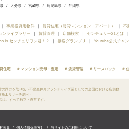
県
大分県
宮崎県
鹿児島県
沖縄県
事業投資用物件
賃貸住宅（賃貸マンション・アパート）
不
ョンライブラリー
賃貸管理
店舗検索
センチュリー21とは
ho is センチュリワン君！？
接客グランプリ
Youtube公式チャ
貸住宅
マンション売却・査定
賃貸管理
リースバック
貸の両方を取り扱う不動産仲介フランチャイズ業としての全国における店舗数
東京商工リサーチ調べ）
盟店は、すべて独立・自営です。
材募集
個人情報保護方針
当サイトのご利用について