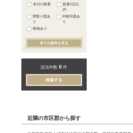
本日の新着
新着5日以
内
間取り図あ
外観写真あ
り
り
動画あり
全ての条件を見る
0
該当件数
件
検索する
近隣の市区郡から探す