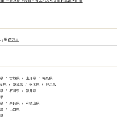
山町
三養基郡上峰町
三養基郡みやき町
杵島郡大町町
万里
伊万里
県
宮城県
山形県
福島県
葉県
茨城県
栃木県
群馬県
県
石川県
福井県
県
県
奈良県
和歌山県
県
山口県
県