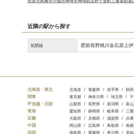
佐賀市
鳥栖市
小城市
神埼市
神埼郡吉野ヶ里町
三養基郡基
近隣の駅から探す
肥前長野
桃川
金石原
上伊
筑肥線
北海道・東北
北海道
青森県
岩手県
秋田
関東
東京都
神奈川県
埼玉県
千
甲信越・北陸
山梨県
長野県
新潟県
富山
東海
愛知県
静岡県
岐阜県
三重
近畿
大阪府
京都府
滋賀県
兵庫
中国
岡山県
広島県
鳥取県
島根
四国
徳島県
愛媛県
香川県
高知