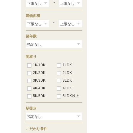
～
建物面積
～
築年数
間取り
1K/1DK
1LDK
2K/2DK
2LDK
3K/3DK
3LDK
4K/4DK
4LDK
5K/5DK
5LDK以上
駅徒歩
こだわり条件