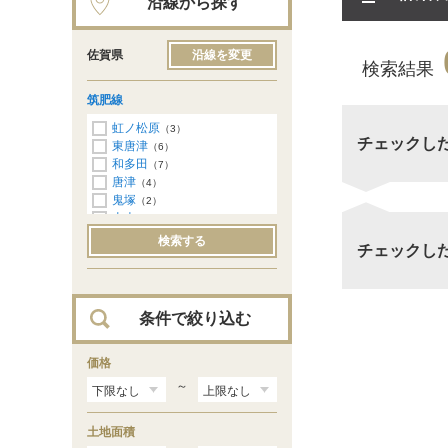
沿線から探す
佐賀県
沿線を変更
検索結果
筑肥線
虹ノ松原
（3）
チェックし
東唐津
（6）
和多田
（7）
唐津
（4）
鬼塚
（2）
山本
（1）
検索する
チェックし
条件で絞り込む
価格
～
土地面積