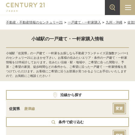
不動産・不動産情報のセンチュリー21
一戸建て・一軒家購入
九州・沖縄
佐賀
小城駅の一戸建て・一軒家購入情報
小城駅「佐賀県」の一戸建て・一軒家をお探しなら不動産フランチャイズ店舗数ナンバー1
のセンチュリー21におまかせ下さい。お客様の住みたいエリア・条件の一戸建て・一軒家
情報を12件紹介しております。住みたい沿線・駅・地域や、ご希望に合った間取り、予
算・ご希望の家賃、徒歩時間などの条件から、ご希望に沿った一戸建て・一軒家情報を見
つけていただけます。お客様にご希望に沿うお部屋が見つかるようにお手伝いいたします
ので、お気軽にご相談ください！
沿線から探す
変更
佐賀県
唐津線
条件で絞り込む