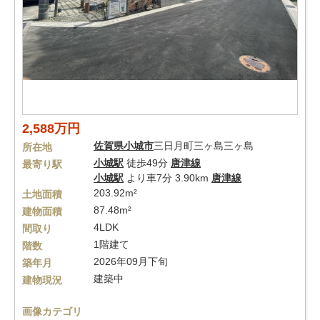
2,588万円
佐賀県
小城市
三日月町三ヶ島三ヶ島
所在地
小城駅
徒歩49分
唐津線
最寄り駅
小城駅
より車7分 3.90km
唐津線
203.92m²
土地面積
87.48m²
建物面積
4LDK
間取り
1階建て
階数
2026年09月下旬
築年月
建築中
建物現況
画像カテゴリ