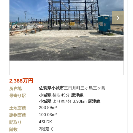
2,388万円
佐賀県
小城市
三日月町三ヶ島三ヶ島
所在地
小城駅
徒歩49分
唐津線
最寄り駅
小城駅
より車7分 3.90km
唐津線
203.89m²
土地面積
100.03m²
建物面積
4SLDK
間取り
2階建て
階数