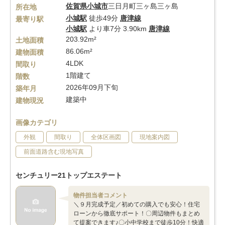
佐賀県
小城市
三日月町三ヶ島三ヶ島
所在地
小城駅
徒歩49分
唐津線
最寄り駅
小城駅
より車7分 3.90km
唐津線
203.92m²
土地面積
86.06m²
建物面積
4LDK
間取り
1階建て
階数
2026年09月下旬
築年月
建築中
建物現況
画像カテゴリ
外観
間取り
全体区画図
現地案内図
前面道路含む現地写真
センチュリー21トップエステート
物件担当者コメント
＼９月完成予定／初めての購入でも安心！住宅
ローンから徹底サポート！〇周辺物件もまとめ
て提案できます♪〇小中学校まで徒歩10分！快適