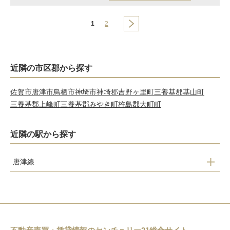
1
2
近隣の市区郡から探す
佐賀市
唐津市
鳥栖市
神埼市
神埼郡吉野ヶ里町
三養基郡基山町
三養基郡上峰町
三養基郡みやき町
杵島郡大町町
近隣の駅から探す
唐津線
山本
鬼塚
唐津