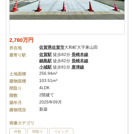
2,780万円
佐賀県
佐賀市
大和町大字東山田
所在地
佐賀駅
徒歩82分
長崎本線
最寄り駅
鍋島駅
徒歩82分
長崎本線
小城駅
徒歩81分
唐津線
256.94m²
土地面積
103.51m²
建物面積
4LDK
間取り
2階建て
階数
2025年09月
築年月
新築
建物現況
画像カテゴリ
外観
間取り
リビング