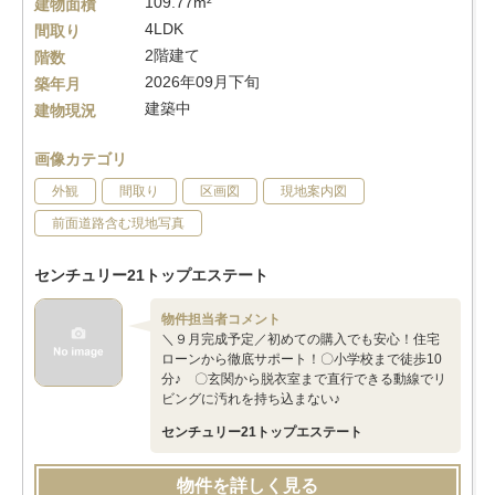
109.77m²
建物面積
4LDK
間取り
2階建て
階数
2026年09月下旬
築年月
建築中
建物現況
画像カテゴリ
外観
間取り
区画図
現地案内図
前面道路含む現地写真
センチュリー21トップエステート
物件担当者コメント
＼９月完成予定／初めての購入でも安心！住宅
ローンから徹底サポート！〇小学校まで徒歩10
分♪ 〇玄関から脱衣室まで直行できる動線でリ
ビングに汚れを持ち込まない♪
センチュリー21トップエステート
物件を詳しく見る