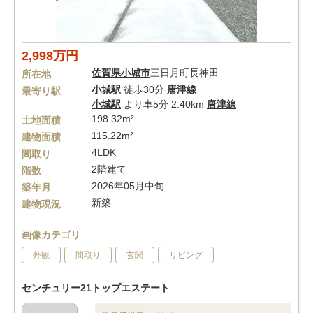
2,998万円
佐賀県
小城市
三日月町長神田
所在地
小城駅
徒歩30分
唐津線
最寄り駅
小城駅
より車5分 2.40km
唐津線
198.32m²
土地面積
115.22m²
建物面積
4LDK
間取り
2階建て
階数
2026年05月中旬
築年月
新築
建物現況
画像カテゴリ
外観
間取り
玄関
リビング
センチュリー21トップエステート