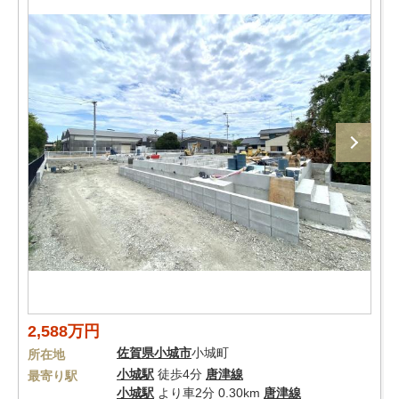
2,588万円
佐賀県
小城市
小城町
所在地
小城駅
徒歩4分
唐津線
最寄り駅
小城駅
より車2分 0.30km
唐津線