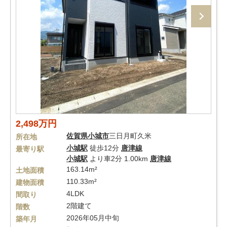
2,498万円
佐賀県
小城市
三日月町久米
所在地
小城駅
徒歩12分
唐津線
最寄り駅
小城駅
より車2分 1.00km
唐津線
163.14m²
土地面積
110.33m²
建物面積
4LDK
間取り
2階建て
階数
2026年05月中旬
築年月