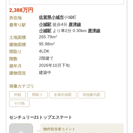
2,388万円
佐賀県
小城市
小城町
所在地
小城駅
徒歩4分
唐津線
最寄り駅
小城駅
より車2分 0.30km
唐津線
265.79m²
土地面積
95.98m²
建物面積
4LDK
間取り
2階建て
階数
2026年10月下旬
築年月
建築中
建物現況
画像カテゴリ
外観
間取り
全体区画図
現地案内図
その他
センチュリー21トップエステート
物件担当者コメント