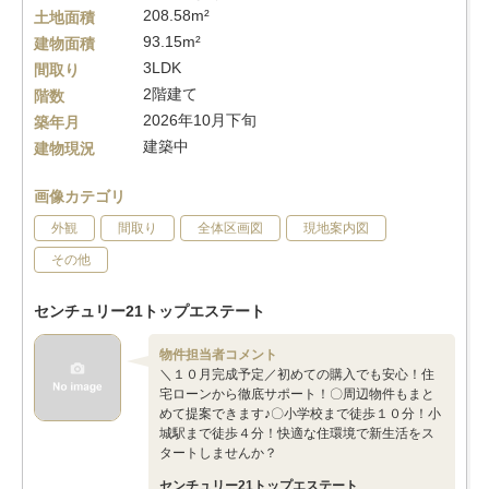
208.58m²
土地面積
93.15m²
建物面積
3LDK
間取り
2階建て
階数
2026年10月下旬
築年月
建築中
建物現況
画像カテゴリ
外観
間取り
全体区画図
現地案内図
その他
センチュリー21トップエステート
物件担当者コメント
＼１０月完成予定／初めての購入でも安心！住
宅ローンから徹底サポート！〇周辺物件もまと
めて提案できます♪〇小学校まで徒歩１０分！小
城駅まで徒歩４分！快適な住環境で新生活をス
タートしませんか？
センチュリー21トップエステート