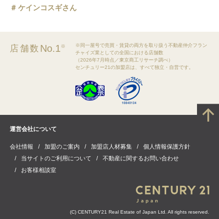
ケインコスギさん
※同一屋号で売買・賃貸の両方を取り扱う不動産仲介フラン
No.1
店舗数
※
チャイズ業としての全国における店舗数
（2026年7月時点／東京商工リサーチ調べ）
センチュリー21の加盟店は、すべて独立・自営です。
運営会社について
会社情報
加盟のご案内
加盟店人材募集
個人情報保護方針
当サイトのご利用について
不動産に関するお問い合わせ
お客様相談室
(C) CENTURY21 Real Estate of Japan Ltd. All rights reserved.