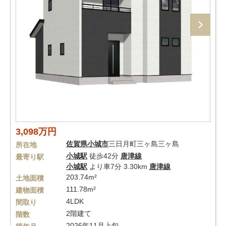
3,098万円
佐賀県
小城市
三日月町三ヶ島三ヶ島
所在地
小城駅
徒歩42分
唐津線
最寄り駅
小城駅
より車7分 3.30km
唐津線
203.74m²
土地面積
111.78m²
建物面積
4LDK
間取り
2階建て
階数
2026年11月上旬