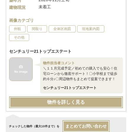
築年月
未着工
建物現況
画像カテゴリ
外観
間取り
全体区画図
現地案内図
その他
センチュリー21トップエステート
物件担当者コメント
＼１１月完成予定／初めての購入でも安心！住
宅ローンから徹底サポート！〇小学校まで徒歩
約６分♪〇周辺物件もまとめて提案できます！
センチュリー21トップエステート
物件を詳しく見る
まとめてお問い合わせ
チェックした物件（最大10件まで）を