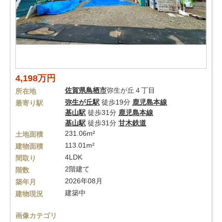
4,198万円
佐賀県
鳥栖市
弥生が丘４丁目
所在地
弥生が丘駅
徒歩19分
鹿児島本線
最寄り駅
基山駅
徒歩31分
鹿児島本線
基山駅
徒歩31分
甘木鉄道
231.06m²
土地面積
113.01m²
建物面積
4LDK
間取り
2階建て
階数
2026年08月
築年月
建築中
建物現況
画像カテゴリ