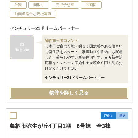
外観
間取り
完成予想図
区画図
前面道路含む現地写真
センチュリー21ドリームパートナー
物件担当者コメント
＼本日ご案内可能／明るく開放感のある住まい
で新生活をスタート。家事動線や収納にも配慮
した、暮らしやすい新築住宅です。★★新生活
応援キャンペーン実施中★★頭金０円！見るだ
け聞くだけでもOK！
センチュリー21ドリームパートナー
物件を詳しく見る
戸建て
新築
鳥栖市弥生が丘4丁目1期 6号棟 全3棟