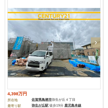
4,398万円
佐賀県
鳥栖市
弥生が丘４丁目
所在地
弥生が丘駅
徒歩19分
鹿児島本線
最寄り駅