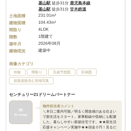
基山駅
徒歩31分
鹿児島本線
基山駅
徒歩31分
甘木鉄道
231.01m²
土地面積
104.43m²
建物面積
4LDK
間取り
1階建て
階数
2026年08月
築年月
建築中
建物現況
画像カテゴリ
外観
間取り
完成予想図
区画図
前面道路含む現地写真
センチュリー21ドリームパートナー
物件担当者コメント
＼本日ご案内可能／明るく開放感のある住まい
で新生活をスタート。家事動線や収納にも配慮
した、暮らしやすい新築住宅です。★★新生活
応援キャンペーン実施中★★頭金０円！見るだ