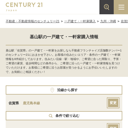
不動産・不動産情報のセンチュリー21
一戸建て・一軒家購入
九州・沖縄
佐賀
基山駅の一戸建て・一軒家購入情報
基山駅「佐賀県」の一戸建て・一軒家をお探しなら不動産フランチャイズ店舗数ナンバー1
のセンチュリー21におまかせ下さい。お客様の住みたいエリア・条件の一戸建て・一軒家
情報を8件紹介しております。住みたい沿線・駅・地域や、ご希望に合った間取り、予算・
ご希望の家賃、徒歩時間などの条件から、ご希望に沿った一戸建て・一軒家情報を見つけ
ていただけます。お客様にご希望に沿うお部屋が見つかるようにお手伝いいたしますの
で、お気軽にご相談ください！
沿線から探す
変更
佐賀県
鹿児島本線
条件で絞り込む