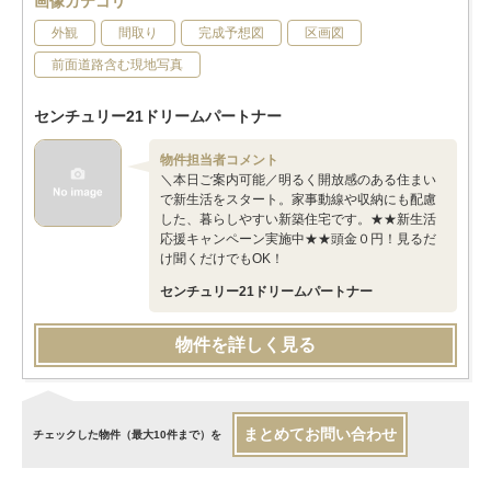
画像カテゴリ
外観
間取り
完成予想図
区画図
前面道路含む現地写真
センチュリー21ドリームパートナー
物件担当者コメント
＼本日ご案内可能／明るく開放感のある住まい
で新生活をスタート。家事動線や収納にも配慮
した、暮らしやすい新築住宅です。★★新生活
応援キャンペーン実施中★★頭金０円！見るだ
け聞くだけでもOK！
センチュリー21ドリームパートナー
物件を詳しく見る
まとめてお問い合わせ
チェックした物件（最大10件まで）を