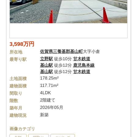
3,598万円
佐賀県
三養基郡基山町
大字小倉
所在地
立野駅
徒歩10分
甘木鉄道
最寄り駅
基山駅
徒歩12分
鹿児島本線
基山駅
徒歩12分
甘木鉄道
178.25m²
土地面積
117.71m²
建物面積
4LDK
間取り
2階建て
階数
2026年05月
築年月
新築
建物現況
画像カテゴリ