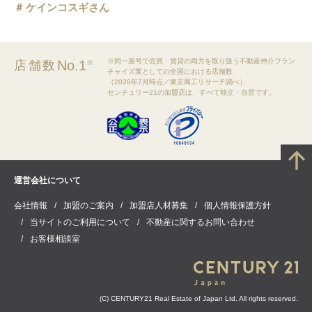
ケインコスギさん
※同一屋号で売買・賃貸の両方を取り扱う不動産仲介フラン
No.1
店舗数
※
チャイズ業としての全国における店舗数
（2026年7月時点／東京商工リサーチ調べ）
センチュリー21の加盟店は、すべて独立・自営です。
運営会社について
会社情報
加盟のご案内
加盟店人材募集
個人情報保護方針
当サイトのご利用について
不動産に関するお問い合わせ
お客様相談室
(C) CENTURY21 Real Estate of Japan Ltd. All rights reserved.