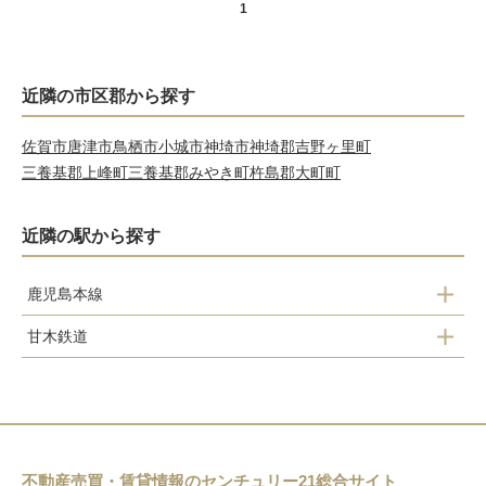
1
近隣の市区郡から探す
佐賀市
唐津市
鳥栖市
小城市
神埼市
神埼郡吉野ヶ里町
三養基郡上峰町
三養基郡みやき町
杵島郡大町町
近隣の駅から探す
鹿児島本線
甘木鉄道
けやき台
基山
基山
立野
弥生が丘
田代
不動産売買・賃貸情報のセンチュリー21総合サイト