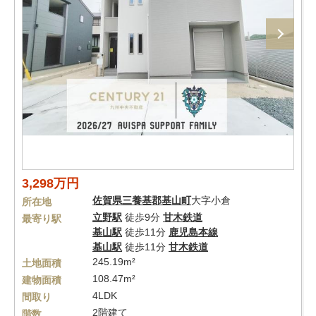
3,298万円
佐賀県
三養基郡基山町
大字小倉
所在地
立野駅
徒歩9分
甘木鉄道
最寄り駅
基山駅
徒歩11分
鹿児島本線
基山駅
徒歩11分
甘木鉄道
245.19m²
土地面積
108.47m²
建物面積
4LDK
間取り
2階建て
階数