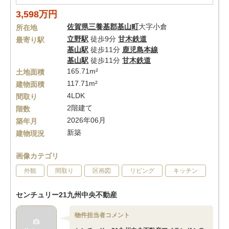
3,598万円
佐賀県
三養基郡基山町
大字小倉
所在地
立野駅
徒歩9分
甘木鉄道
最寄り駅
基山駅
徒歩11分
鹿児島本線
基山駅
徒歩11分
甘木鉄道
165.71m²
土地面積
117.71m²
建物面積
4LDK
間取り
2階建て
階数
2026年06月
築年月
新築
建物現況
画像カテゴリ
外観
間取り
区画図
リビング
キッチン
センチュリー21九州中央不動産
物件担当者コメント