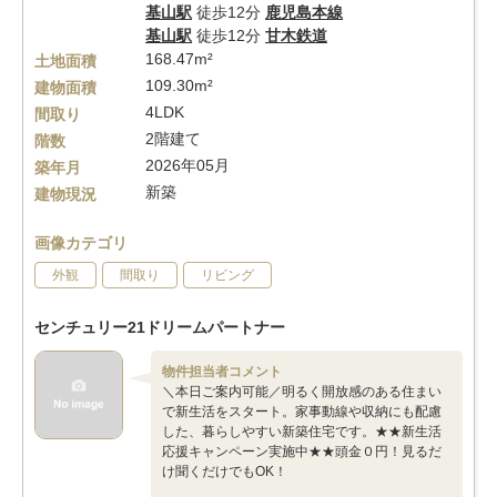
基山駅
徒歩12分
鹿児島本線
基山駅
徒歩12分
甘木鉄道
168.47m²
土地面積
109.30m²
建物面積
4LDK
間取り
2階建て
階数
2026年05月
築年月
新築
建物現況
画像カテゴリ
外観
間取り
リビング
センチュリー21ドリームパートナー
物件担当者コメント
＼本日ご案内可能／明るく開放感のある住まい
で新生活をスタート。家事動線や収納にも配慮
した、暮らしやすい新築住宅です。★★新生活
応援キャンペーン実施中★★頭金０円！見るだ
け聞くだけでもOK！