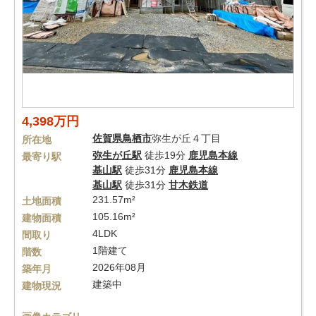
4,398万円
佐賀県
鳥栖市
弥生が丘４丁目
所在地
弥生が丘駅
徒歩19分
鹿児島本線
最寄り駅
基山駅
徒歩31分
鹿児島本線
基山駅
徒歩31分
甘木鉄道
231.57m²
土地面積
105.16m²
建物面積
4LDK
間取り
1階建て
階数
2026年08月
築年月
建築中
建物現況