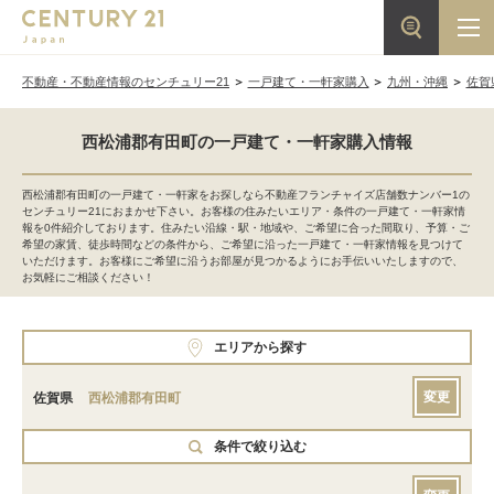
不動産・不動産情報のセンチュリー21
一戸建て・一軒家購入
九州・沖縄
佐賀
西松浦郡有田町の一戸建て・一軒家購入情報
西松浦郡有田町の一戸建て・一軒家をお探しなら不動産フランチャイズ店舗数ナンバー1の
センチュリー21におまかせ下さい。お客様の住みたいエリア・条件の一戸建て・一軒家情
報を0件紹介しております。住みたい沿線・駅・地域や、ご希望に合った間取り、予算・ご
希望の家賃、徒歩時間などの条件から、ご希望に沿った一戸建て・一軒家情報を見つけて
いただけます。お客様にご希望に沿うお部屋が見つかるようにお手伝いいたしますので、
お気軽にご相談ください！
エリアから探す
変更
佐賀県
西松浦郡有田町
条件で絞り込む