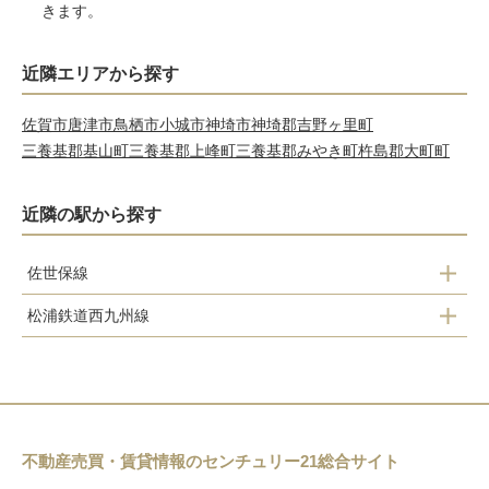
きます。
近隣エリアから探す
佐賀市
唐津市
鳥栖市
小城市
神埼市
神埼郡吉野ヶ里町
三養基郡基山町
三養基郡上峰町
三養基郡みやき町
杵島郡大町町
近隣の駅から探す
佐世保線
松浦鉄道西九州線
上有田駅
有田駅
有田駅
三代橋駅
黒川駅
不動産売買・賃貸情報のセンチュリー21総合サイト