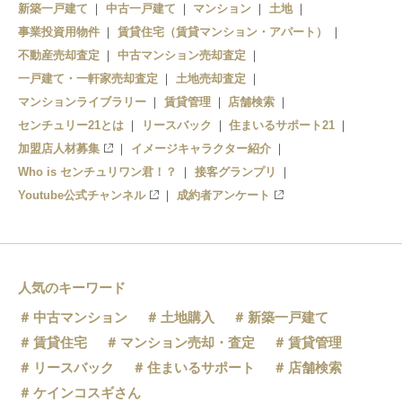
新築一戸建て
中古一戸建て
マンション
土地
蔵宿駅
事業投資用物件
賃貸住宅（賃貸マンション・アパート）
西有田駅
不動産売却査定
中古マンション売却査定
一戸建て・一軒家売却査定
土地売却査定
大木駅
マンションライブラリー
賃貸管理
店舗検索
センチュリー21とは
山谷駅
リースバック
住まいるサポート21
加盟店人材募集
イメージキャラクター紹介
夫婦石駅
Who is センチュリワン君！？
接客グランプリ
Youtube公式チャンネル
成約者アンケート
人気のキーワード
中古マンション
土地購入
新築一戸建て
賃貸住宅
マンション売却・査定
賃貸管理
リースバック
住まいるサポート
店舗検索
ケインコスギさん