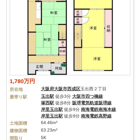
1,780万円
大阪府
大阪市西成区
玉出西２丁目
所在地
玉出駅
徒歩3分
大阪市四つ橋線
最寄り駅
塚西駅
徒歩8分
阪堺電気軌道阪堺線
岸里玉出駅
徒歩9分
南海電鉄南海本線
岸里玉出駅
徒歩9分
南海電鉄高野線
64.46m²
土地面積
63.23m²
建物面積
5K
間取り