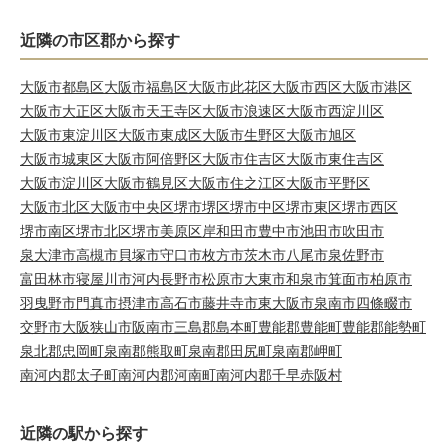
近隣の市区郡から探す
大阪市都島区
大阪市福島区
大阪市此花区
大阪市西区
大阪市港区
大阪市大正区
大阪市天王寺区
大阪市浪速区
大阪市西淀川区
大阪市東淀川区
大阪市東成区
大阪市生野区
大阪市旭区
大阪市城東区
大阪市阿倍野区
大阪市住吉区
大阪市東住吉区
大阪市淀川区
大阪市鶴見区
大阪市住之江区
大阪市平野区
大阪市北区
大阪市中央区
堺市堺区
堺市中区
堺市東区
堺市西区
堺市南区
堺市北区
堺市美原区
岸和田市
豊中市
池田市
吹田市
泉大津市
高槻市
貝塚市
守口市
枚方市
茨木市
八尾市
泉佐野市
富田林市
寝屋川市
河内長野市
松原市
大東市
和泉市
箕面市
柏原市
羽曳野市
門真市
摂津市
高石市
藤井寺市
東大阪市
泉南市
四條畷市
交野市
大阪狭山市
阪南市
三島郡島本町
豊能郡豊能町
豊能郡能勢町
泉北郡忠岡町
泉南郡熊取町
泉南郡田尻町
泉南郡岬町
南河内郡太子町
南河内郡河南町
南河内郡千早赤阪村
近隣の駅から探す