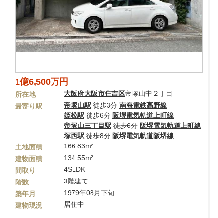
1億6,500万円
大阪府
大阪市住吉区
帝塚山中２丁目
所在地
帝塚山駅
徒歩3分
南海電鉄高野線
最寄り駅
姫松駅
徒歩6分
阪堺電気軌道上町線
帝塚山三丁目駅
徒歩6分
阪堺電気軌道上町線
塚西駅
徒歩8分
阪堺電気軌道阪堺線
166.83m²
土地面積
134.55m²
建物面積
4SLDK
間取り
3階建て
階数
1979年08月下旬
築年月
居住中
建物現況