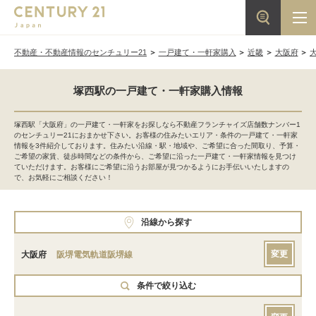
不動産・不動産情報のセンチュリー21
一戸建て・一軒家購入
近畿
大阪府
塚西駅の一戸建て・一軒家購入情報
塚西駅「大阪府」の一戸建て・一軒家をお探しなら不動産フランチャイズ店舗数ナンバー1
のセンチュリー21におまかせ下さい。お客様の住みたいエリア・条件の一戸建て・一軒家
情報を3件紹介しております。住みたい沿線・駅・地域や、ご希望に合った間取り、予算・
ご希望の家賃、徒歩時間などの条件から、ご希望に沿った一戸建て・一軒家情報を見つけ
ていただけます。お客様にご希望に沿うお部屋が見つかるようにお手伝いいたしますの
で、お気軽にご相談ください！
沿線から探す
変更
大阪府
阪堺電気軌道阪堺線
条件で絞り込む