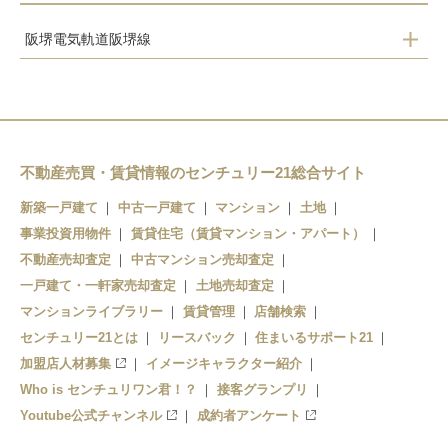
阪堺電気軌道阪堺線
東湊
石津北
石津
船尾
不動産売買・賃貸情報のセンチュリー21総合サイト
浜寺駅前
新築一戸建て
中古一戸建て
マンション
土地
事業投資用物件
賃貸住宅（賃貸マンション・アパート）
不動産売却査定
中古マンション売却査定
一戸建て・一軒家売却査定
土地売却査定
マンションライブラリー
賃貸管理
店舗検索
センチュリー21とは
リースバック
住まいるサポート21
加盟店人材募集
イメージキャラクター紹介
Who is センチュリワン君！？
接客グランプリ
Youtube公式チャンネル
成約者アンケート