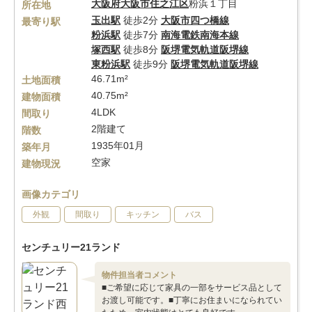
大阪府
大阪市住之江区
粉浜１丁目
所在地
玉出駅
徒歩2分
大阪市四つ橋線
最寄り駅
粉浜駅
徒歩7分
南海電鉄南海本線
塚西駅
徒歩8分
阪堺電気軌道阪堺線
東粉浜駅
徒歩9分
阪堺電気軌道阪堺線
46.71m²
土地面積
40.75m²
建物面積
4LDK
間取り
2階建て
階数
1935年01月
築年月
空家
建物現況
画像カテゴリ
外観
間取り
キッチン
バス
センチュリー21ランド
物件担当者コメント
■ご希望に応じて家具の一部をサービス品として
お渡し可能です。■丁寧にお住まいになられてい