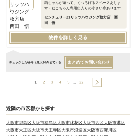
猫ちゃんが遊べて、くつろげるスペースありま
す・ねこちゃん専用出入りの小さい扉あります
センチュリー21リッツハウジング枚方店 西
田 悟
物件を詳しく見る
まとめてお問い合わせ
チェックした物件（最大10件まで）を
1
2
3
4
5
…
22
近隣の市区郡から探す
大阪市都島区
大阪市福島区
大阪市此花区
大阪市西区
大阪市港区
大阪市大正区
大阪市天王寺区
大阪市浪速区
大阪市西淀川区