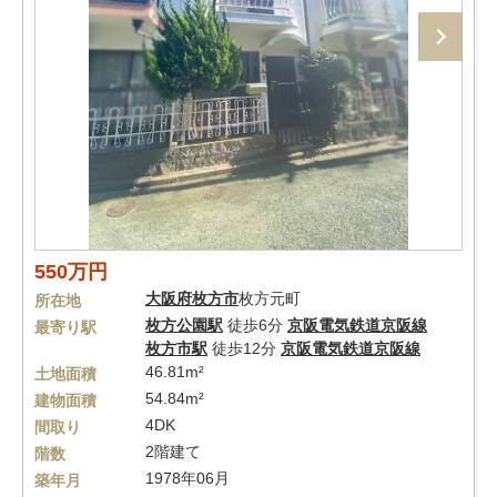
550万円
大阪府
枚方市
枚方元町
所在地
枚方公園駅
徒歩6分
京阪電気鉄道京阪線
最寄り駅
枚方市駅
徒歩12分
京阪電気鉄道京阪線
46.81m²
土地面積
54.84m²
建物面積
4DK
間取り
2階建て
階数
1978年06月
築年月