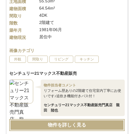
55.53m²
土地面積
64.54m²
建物面積
4DK
間取り
2階建て
階数
1981年06月
築年月
居住中
建物現況
画像カテゴリ
外観
間取り
リビング
キッチン
センチュリー21マックス不動産販売
物件担当者コメント
リフォーム歴ありの2階建て住宅室内丁寧にお使
いです♪追炊き機能付きバス付！
センチュリー21マックス不動産販売門真店 龍
田 陸也
物件を詳しく見る