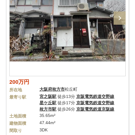
200万円
大阪府
枚方市
松丘町
所在地
宮之阪駅
徒歩13分
京阪電気鉄道交野線
最寄り駅
星ケ丘駅
徒歩17分
京阪電気鉄道交野線
枚方市駅
徒歩26分
京阪電気鉄道京阪線
35.65m²
土地面積
47.44m²
建物面積
3DK
間取り