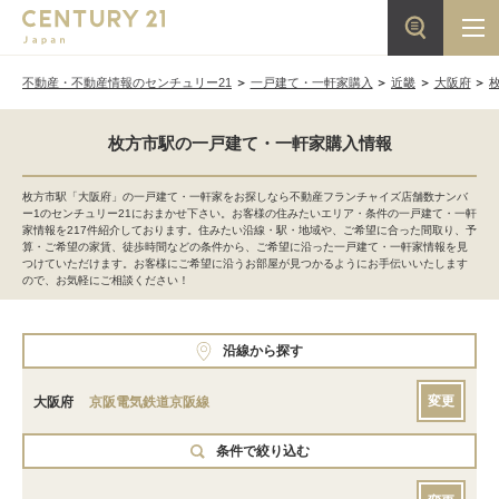
不動産・不動産情報のセンチュリー21
一戸建て・一軒家購入
近畿
大阪府
枚方市駅の一戸建て・一軒家購入情報
枚方市駅「大阪府」の一戸建て・一軒家をお探しなら不動産フランチャイズ店舗数ナンバ
ー1のセンチュリー21におまかせ下さい。お客様の住みたいエリア・条件の一戸建て・一軒
家情報を217件紹介しております。住みたい沿線・駅・地域や、ご希望に合った間取り、予
算・ご希望の家賃、徒歩時間などの条件から、ご希望に沿った一戸建て・一軒家情報を見
つけていただけます。お客様にご希望に沿うお部屋が見つかるようにお手伝いいたします
ので、お気軽にご相談ください！
沿線から探す
変更
大阪府
京阪電気鉄道京阪線
条件で絞り込む