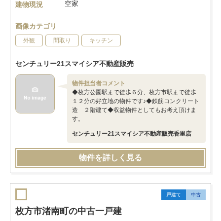
空家
建物現況
画像カテゴリ
外観
間取り
キッチン
センチュリー21スマイシア不動産販売
物件担当者コメント
◆枚方公園駅まで徒歩６分、枚方市駅まで徒歩
１２分の好立地の物件です♪◆鉄筋コンクリート
造 ２階建て◆収益物件としてもお考え頂けま
す。
センチュリー21スマイシア不動産販売香里店
物件を詳しく見る
戸建て
中古
枚方市渚南町の中古一戸建