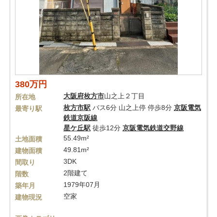
380万円
大阪府
枚方市
山之上２丁目
所在地
枚方市駅
バス6分 山之上停 停歩8分
京阪電気
最寄り駅
鉄道京阪線
星ケ丘駅
徒歩12分
京阪電気鉄道交野線
55.49m²
土地面積
49.81m²
建物面積
3DK
間取り
2階建て
階数
1979年07月
築年月
空家
建物現況