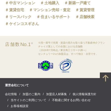
中古マンション
土地購入
新築一戸建て
賃貸住宅
マンション売却・査定
賃貸管理
リースバック
住まいるサポート
店舗検索
ケインコスギさん
※同一屋号で売買・賃貸の両方を取り扱う不動産仲介フラン
No.1
店舗数
※
チャイズ業としての全国における店舗数
（2026年7月時点／東京商工リサーチ調べ）
センチュリー21の加盟店は、すべて独立・自営です。
運営会社について
会社情報
加盟のご案内
加盟店人材募集
個人情報保護方針
当サイトのご利用について
不動産に関するお問い合わせ
お客様相談室