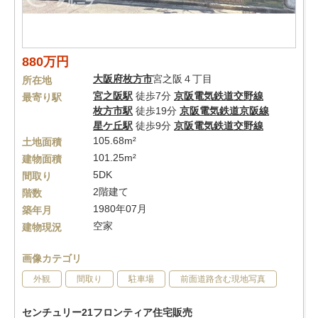
880万円
大阪府
枚方市
宮之阪４丁目
所在地
宮之阪駅
徒歩7分
京阪電気鉄道交野線
最寄り駅
枚方市駅
徒歩19分
京阪電気鉄道京阪線
星ケ丘駅
徒歩9分
京阪電気鉄道交野線
105.68m²
土地面積
101.25m²
建物面積
5DK
間取り
2階建て
階数
1980年07月
築年月
空家
建物現況
画像カテゴリ
外観
間取り
駐車場
前面道路含む現地写真
センチュリー21フロンティア住宅販売