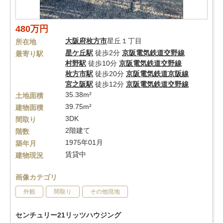
480万円
大阪府
枚方市
星丘１丁目
所在地
星ケ丘駅
徒歩2分
京阪電気鉄道交野線
最寄り駅
村野駅
徒歩10分
京阪電気鉄道交野線
枚方市駅
徒歩20分
京阪電気鉄道京阪線
宮之阪駅
徒歩12分
京阪電気鉄道交野線
35.38m²
土地面積
39.75m²
建物面積
3DK
間取り
2階建て
階数
1975年01月
築年月
賃貸中
建物現況
画像カテゴリ
外観
間取り
その他現地
センチュリー21リッツハウジング