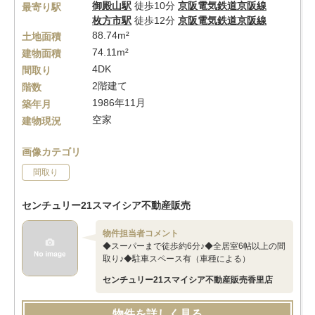
御殿山駅
徒歩10分
京阪電気鉄道京阪線
最寄り駅
枚方市駅
徒歩12分
京阪電気鉄道京阪線
88.74m²
土地面積
74.11m²
建物面積
4DK
間取り
2階建て
階数
1986年11月
築年月
空家
建物現況
画像カテゴリ
間取り
センチュリー21スマイシア不動産販売
物件担当者コメント
◆スーパーまで徒歩約6分♪◆全居室6帖以上の間
取り♪◆駐車スペース有（車種による）
センチュリー21スマイシア不動産販売香里店
物件を詳しく見る