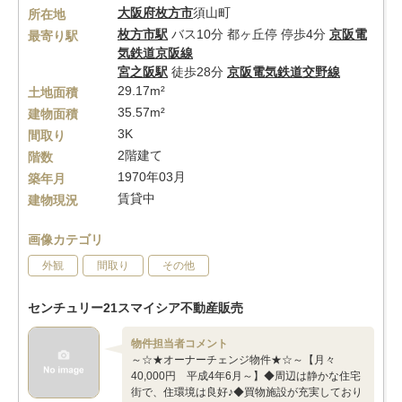
大阪府
枚方市
須山町
所在地
枚方市駅
バス10分 都ヶ丘停 停歩4分
京阪電
最寄り駅
気鉄道京阪線
宮之阪駅
徒歩28分
京阪電気鉄道交野線
29.17m²
土地面積
35.57m²
建物面積
3K
間取り
2階建て
階数
1970年03月
築年月
賃貸中
建物現況
画像カテゴリ
外観
間取り
その他
センチュリー21スマイシア不動産販売
物件担当者コメント
～☆★オーナーチェンジ物件★☆～【月々
40,000円 平成4年6月～】◆周辺は静かな住宅
街で、住環境は良好♪◆買物施設が充実しており