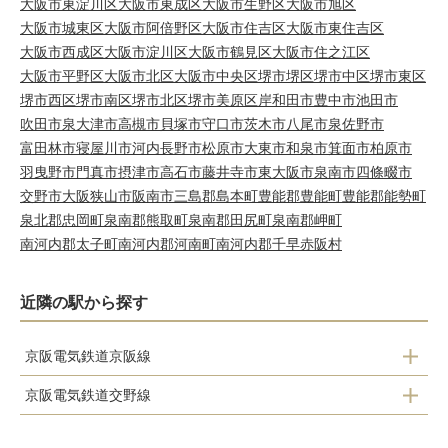
大阪市東淀川区
大阪市東成区
大阪市生野区
大阪市旭区
大阪市城東区
大阪市阿倍野区
大阪市住吉区
大阪市東住吉区
大阪市西成区
大阪市淀川区
大阪市鶴見区
大阪市住之江区
大阪市平野区
大阪市北区
大阪市中央区
堺市堺区
堺市中区
堺市東区
堺市西区
堺市南区
堺市北区
堺市美原区
岸和田市
豊中市
池田市
吹田市
泉大津市
高槻市
貝塚市
守口市
茨木市
八尾市
泉佐野市
富田林市
寝屋川市
河内長野市
松原市
大東市
和泉市
箕面市
柏原市
羽曳野市
門真市
摂津市
高石市
藤井寺市
東大阪市
泉南市
四條畷市
交野市
大阪狭山市
阪南市
三島郡島本町
豊能郡豊能町
豊能郡能勢町
泉北郡忠岡町
泉南郡熊取町
泉南郡田尻町
泉南郡岬町
南河内郡太子町
南河内郡河南町
南河内郡千早赤阪村
近隣の駅から探す
京阪電気鉄道京阪線
京阪電気鉄道交野線
樟葉
枚方市
牧野