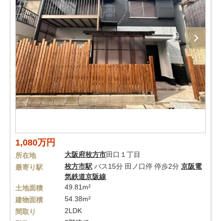
1,080万円
大阪府
枚方市
田口１丁目
所在地
枚方市駅
バス15分 田ノ口停 停歩2分
京阪電
最寄り駅
気鉄道京阪線
49.81m²
土地面積
54.38m²
建物面積
2LDK
間取り