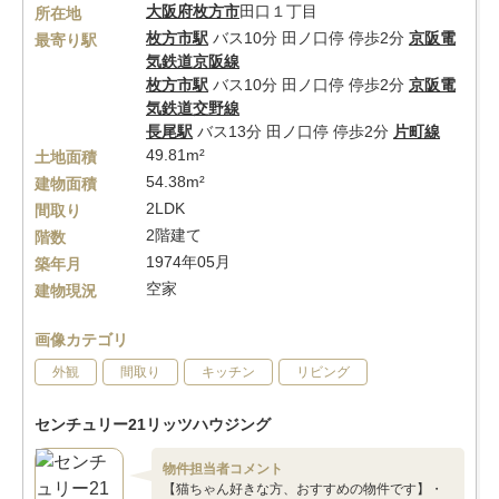
大阪府
枚方市
田口１丁目
所在地
枚方市駅
バス10分 田ノ口停 停歩2分
京阪電
最寄り駅
気鉄道京阪線
枚方市駅
バス10分 田ノ口停 停歩2分
京阪電
気鉄道交野線
長尾駅
バス13分 田ノ口停 停歩2分
片町線
49.81m²
土地面積
54.38m²
建物面積
2LDK
間取り
2階建て
階数
1974年05月
築年月
空家
建物現況
画像カテゴリ
外観
間取り
キッチン
リビング
センチュリー21リッツハウジング
物件担当者コメント
【猫ちゃん好きな方、おすすめの物件です】・