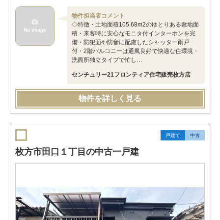
物件担当者コメント
◇特徴・土地面積105.68m2のゆとりある敷地面
積・来客時に安心なモニタ付インターホンを完
備・防犯面や防音に配慮したシャッター雨戸
付・2階バルコニーは通風良好で快適な住環境・
洗面所独立タイプで忙し…
センチュリー21フロンティア住宅販売枚方店
物件を詳しく見る
戸建て
中古
枚方市田口１丁目の中古一戸建