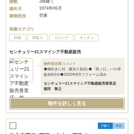
2階建て
階数
1974年05月
築年月
空家
建物現況
画像カテゴリ
外観
間取り
リビング
キッチン
センチュリー21スマイシア不動産販売
物件担当者コメント
◆南向きに付、陽当り良好♪◆「田ノ口」バス停
徒歩約2分◆2025年8月リフォーム済み
センチュリー21スマイシア不動産販売香里店
植田 敦之
物件を詳しく見る
戸建て
中古