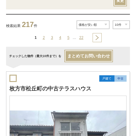
変更
217
検索結果
件
1
2
3
4
5
…
22
まとめてお問い合わせ
チェックした物件（最大10件まで）を
戸建て
中古
枚方市松丘町の中古テラスハウス