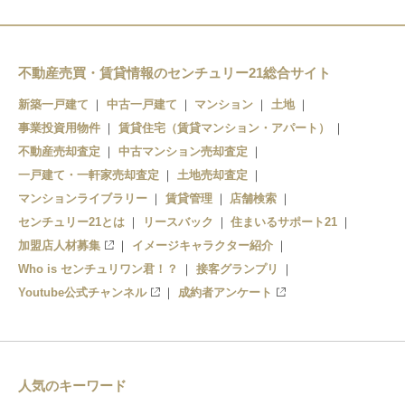
宮之阪
御殿山
星ケ丘
枚方市
不動産売買・賃貸情報のセンチュリー21総合サイト
村野
枚方公園
新築一戸建て
中古一戸建て
マンション
土地
事業投資用物件
賃貸住宅（賃貸マンション・アパート）
光善寺
不動産売却査定
中古マンション売却査定
香里園
一戸建て・一軒家売却査定
土地売却査定
マンションライブラリー
賃貸管理
店舗検索
センチュリー21とは
リースバック
住まいるサポート21
加盟店人材募集
イメージキャラクター紹介
Who is センチュリワン君！？
接客グランプリ
Youtube公式チャンネル
成約者アンケート
人気のキーワード