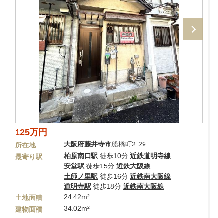
125万円
大阪府
藤井寺市
船橋町2-29
所在地
柏原南口駅
徒歩10分
近鉄道明寺線
最寄り駅
安堂駅
徒歩15分
近鉄大阪線
土師ノ里駅
徒歩16分
近鉄南大阪線
道明寺駅
徒歩18分
近鉄南大阪線
24.42m²
土地面積
34.02m²
建物面積