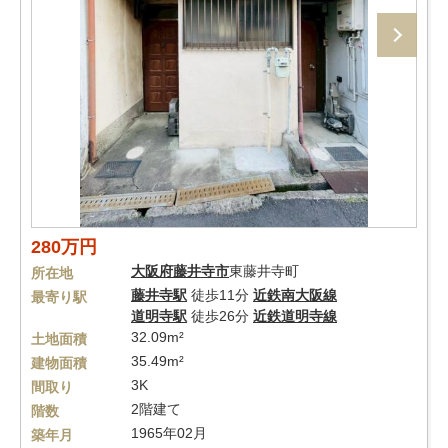
280万円
大阪府
藤井寺市
東藤井寺町
所在地
藤井寺駅
徒歩11分
近鉄南大阪線
最寄り駅
道明寺駅
徒歩26分
近鉄道明寺線
32.09m²
土地面積
35.49m²
建物面積
3K
間取り
2階建て
階数
1965年02月
築年月