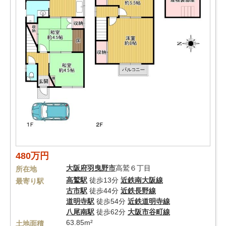
480万円
大阪府
羽曳野市
高鷲６丁目
所在地
高鷲駅
徒歩13分
近鉄南大阪線
最寄り駅
古市駅
徒歩44分
近鉄長野線
道明寺駅
徒歩54分
近鉄道明寺線
八尾南駅
徒歩62分
大阪市谷町線
63.85m²
土地面積