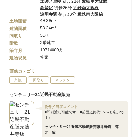
土師ノ里駅
徒歩22分
近鉄南大阪線
高鷲駅
徒歩26分
近鉄南大阪線
道明寺駅
徒歩33分
近鉄南大阪線
49.29m²
土地面積
53.24m²
建物面積
3DK
間取り
2階建て
階数
1971年09月
築年月
空家
建物現況
画像カテゴリ
外観
間取り
キッチン
センチュリー21近畿不動産販売
物件担当者コメント
■即引渡し可能です！■前面道路約5.9ｍと広いで
す♪
センチュリー21近畿不動産販売藤井寺店 薄
元 駿