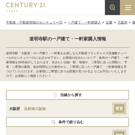
不動産・不動産情報のセンチュリー21
一戸建て・一軒家購入
近畿
大阪府
道明寺駅の一戸建て・一軒家購入情報
道明寺駅「大阪府」の一戸建て・一軒家をお探しなら不動産フランチャイズ店舗数ナンバ
ー1のセンチュリー21におまかせ下さい。お客様の住みたいエリア・条件の一戸建て・一軒
家情報を58件紹介しております。住みたい沿線・駅・地域や、ご希望に合った間取り、予
算・ご希望の家賃、徒歩時間などの条件から、ご希望に沿った一戸建て・一軒家情報を見
つけていただけます。お客様にご希望に沿うお部屋が見つかるようにお手伝いいたします
ので、お気軽にご相談ください！
沿線から探す
変更
大阪府
近鉄南大阪線
条件で絞り込む