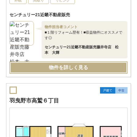
外観
間取り
リビング
センチュリー21近畿不動産販売
物件担当者コメント
■１階リフォーム歴有！■収益物件にオススメで
す◎
センチュリー21近畿不動産販売藤井寺店 松
本 大輝
物件を詳しく見る
戸建て
中古
羽曳野市高鷲６丁目