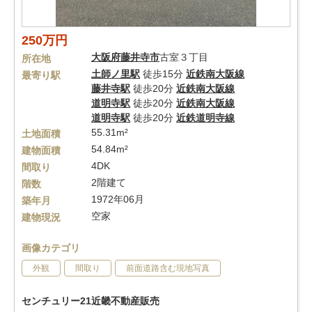
250万円
大阪府
藤井寺市
古室３丁目
所在地
土師ノ里駅
徒歩15分
近鉄南大阪線
最寄り駅
藤井寺駅
徒歩20分
近鉄南大阪線
道明寺駅
徒歩20分
近鉄南大阪線
道明寺駅
徒歩20分
近鉄道明寺線
55.31m²
土地面積
54.84m²
建物面積
4DK
間取り
2階建て
階数
1972年06月
築年月
空家
建物現況
画像カテゴリ
外観
間取り
前面道路含む現地写真
センチュリー21近畿不動産販売