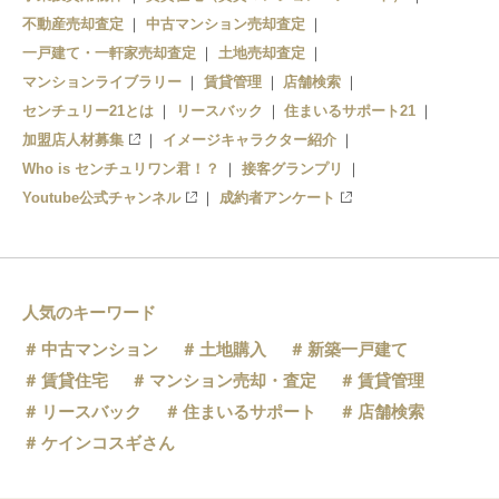
駒ヶ谷
不動産売却査定
中古マンション売却査定
上ノ太子
一戸建て・一軒家売却査定
土地売却査定
マンションライブラリー
賃貸管理
店舗検索
センチュリー21とは
リースバック
住まいるサポート21
加盟店人材募集
イメージキャラクター紹介
Who is センチュリワン君！？
接客グランプリ
Youtube公式チャンネル
成約者アンケート
人気のキーワード
中古マンション
土地購入
新築一戸建て
賃貸住宅
マンション売却・査定
賃貸管理
リースバック
住まいるサポート
店舗検索
ケインコスギさん