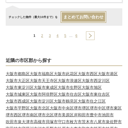
まとめてお問い合わせ
チェックした物件（最大10件まで）を
1
2
3
4
5
…
6
近隣の市区郡から探す
大阪市都島区
大阪市福島区
大阪市此花区
大阪市西区
大阪市港区
大阪市大正区
大阪市天王寺区
大阪市浪速区
大阪市西淀川区
大阪市東淀川区
大阪市東成区
大阪市生野区
大阪市旭区
大阪市城東区
大阪市阿倍野区
大阪市住吉区
大阪市東住吉区
大阪市西成区
大阪市淀川区
大阪市鶴見区
大阪市住之江区
大阪市平野区
大阪市北区
大阪市中央区
堺市堺区
堺市中区
堺市東区
堺市西区
堺市南区
堺市北区
堺市美原区
岸和田市
豊中市
池田市
吹田市
泉大津市
高槻市
貝塚市
守口市
枚方市
茨木市
八尾市
泉佐野市