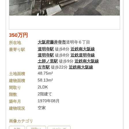
350万円
大阪府
藤井寺市
道明寺６丁目
所在地
道明寺駅
徒歩8分
近鉄南大阪線
最寄り駅
道明寺駅
徒歩8分
近鉄道明寺線
土師ノ里駅
徒歩9分
近鉄南大阪線
古市駅
徒歩22分
近鉄南大阪線
48.75m²
土地面積
58.13m²
建物面積
2LDK
間取り
2階建て
階数
1970年08月
築年月
空家
建物現況
画像カテゴリ