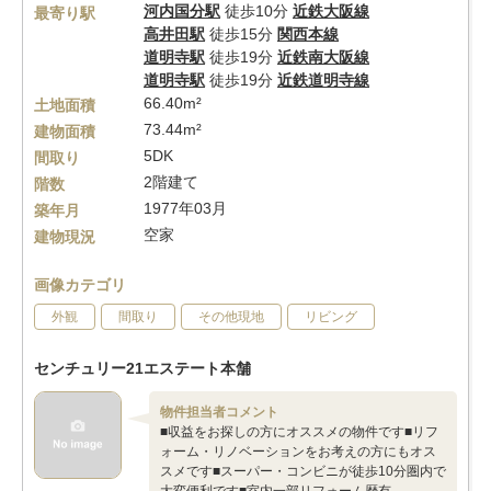
河内国分駅
徒歩10分
近鉄大阪線
最寄り駅
高井田駅
徒歩15分
関西本線
道明寺駅
徒歩19分
近鉄南大阪線
道明寺駅
徒歩19分
近鉄道明寺線
66.40m²
土地面積
73.44m²
建物面積
5DK
間取り
2階建て
階数
1977年03月
築年月
空家
建物現況
画像カテゴリ
外観
間取り
その他現地
リビング
センチュリー21エステート本舗
物件担当者コメント
■収益をお探しの方にオススメの物件です■リフ
ォーム・リノベーションをお考えの方にもオス
スメです■スーパー・コンビニが徒歩10分圏内で