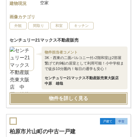
空家
建物現況
画像カテゴリ
外観
間取り
和室
キッチン
センチュリー21マックス不動産販売
物件担当者コメント
3K・西東の二面バルコニー付♪2階和室は2部屋
繋げて約9帖の居室として利用可能！小中学校ま
で徒歩10分圏内！毎日の通学も安心！
センチュリー21マックス不動産販売東大阪店
中原 雄哉
物件を詳しく見る
戸建て
中古
柏原市片山町の中古一戸建