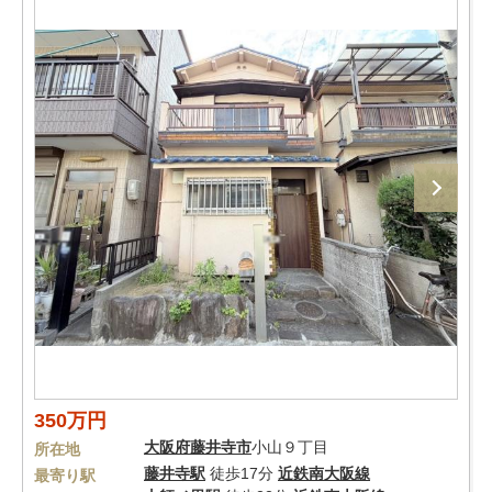
350万円
大阪府
藤井寺市
小山９丁目
所在地
藤井寺駅
徒歩17分
近鉄南大阪線
最寄り駅