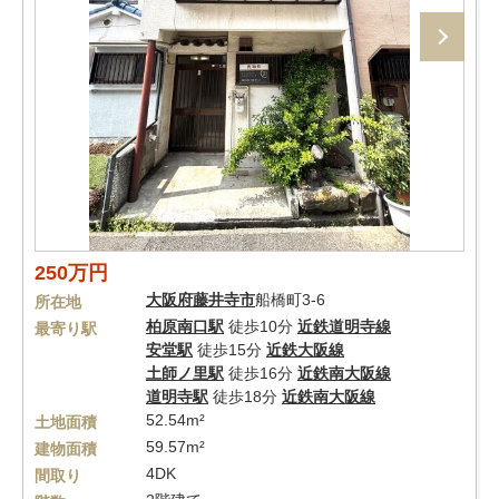
250万円
大阪府
藤井寺市
船橋町3-6
所在地
柏原南口駅
徒歩10分
近鉄道明寺線
最寄り駅
安堂駅
徒歩15分
近鉄大阪線
土師ノ里駅
徒歩16分
近鉄南大阪線
道明寺駅
徒歩18分
近鉄南大阪線
52.54m²
土地面積
59.57m²
建物面積
4DK
間取り