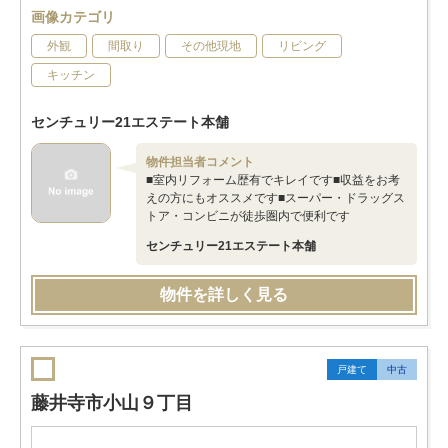
画像カテゴリ
外観
間取り
その他現地
リビング
キッチン
センチュリー21エステート本舗
物件担当者コメント
■室内リフォーム歴有でキレイです■収益をお考
えの方にもオススメです■スーパー・ドラッグス
トア・コンビニが徒歩圏内で便利です
センチュリー21エステート本舗
物件を詳しく見る
戸建て
中古
藤井寺市小山９丁目