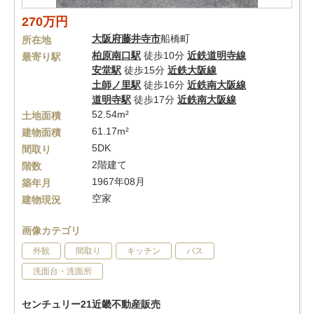
270万円
大阪府
藤井寺市
船橋町
所在地
柏原南口駅
徒歩10分
近鉄道明寺線
最寄り駅
安堂駅
徒歩15分
近鉄大阪線
土師ノ里駅
徒歩16分
近鉄南大阪線
道明寺駅
徒歩17分
近鉄南大阪線
52.54m²
土地面積
61.17m²
建物面積
5DK
間取り
2階建て
階数
1967年08月
築年月
空家
建物現況
画像カテゴリ
外観
間取り
キッチン
バス
洗面台・洗面所
センチュリー21近畿不動産販売