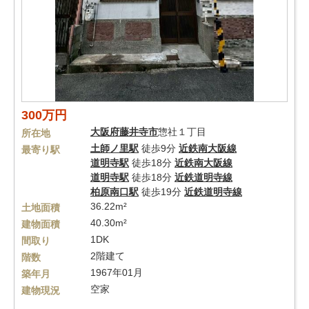
300万円
大阪府
藤井寺市
惣社１丁目
所在地
土師ノ里駅
徒歩9分
近鉄南大阪線
最寄り駅
道明寺駅
徒歩18分
近鉄南大阪線
道明寺駅
徒歩18分
近鉄道明寺線
柏原南口駅
徒歩19分
近鉄道明寺線
36.22m²
土地面積
40.30m²
建物面積
1DK
間取り
2階建て
階数
1967年01月
築年月
空家
建物現況