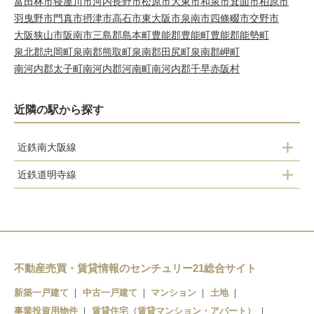
富田林市
寝屋川市
河内長野市
松原市
大東市
和泉市
箕面市
柏原市
羽曳野市
門真市
摂津市
高石市
東大阪市
泉南市
四條畷市
交野市
大阪狭山市
阪南市
三島郡島本町
豊能郡豊能町
豊能郡能勢町
泉北郡忠岡町
泉南郡熊取町
泉南郡田尻町
泉南郡岬町
南河内郡太子町
南河内郡河南町
南河内郡千早赤阪村
近隣の駅から探す
近鉄南大阪線
近鉄道明寺線
高鷲
道明寺
藤井寺
柏原南口
土師ノ里
柏原
道明寺
不動産売買・賃貸情報のセンチュリー21総合サイト
古市
新築一戸建て
中古一戸建て
マンション
土地
事業投資用物件
賃貸住宅（賃貸マンション・アパート）