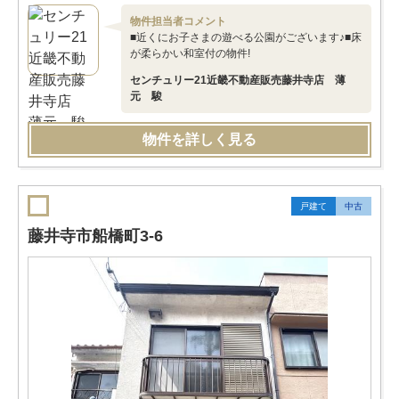
物件担当者コメント
■近くにお子さまの遊べる公園がございます♪■床
が柔らかい和室付の物件!
センチュリー21近畿不動産販売藤井寺店 薄
元 駿
物件を詳しく見る
戸建て
中古
藤井寺市船橋町3-6