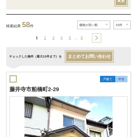
変更
58
検索結果
件
1
2
3
4
5
…
6
まとめてお問い合わせ
チェックした物件（最大10件まで）を
戸建て
中古
藤井寺市船橋町2-29