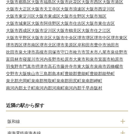
大阪市都島区
大阪市福島区
大阪市此花区
大阪市西区
大阪市港区
大阪市大正区
大阪市天王寺区
大阪市浪速区
大阪市西淀川区
大阪市東淀川区
大阪市東成区
大阪市生野区
大阪市旭区
大阪市城東区
大阪市阿倍野区
大阪市住吉区
大阪市東住吉区
大阪市西成区
大阪市淀川区
大阪市鶴見区
大阪市住之江区
大阪市平野区
大阪市北区
大阪市中央区
堺市堺区
堺市中区
堺市東区
堺市西区
堺市南区
堺市北区
堺市美原区
岸和田市
豊中市
池田市
吹田市
泉大津市
高槻市
貝塚市
守口市
枚方市
茨木市
八尾市
泉佐野市
富田林市
寝屋川市
河内長野市
松原市
大東市
和泉市
箕面市
柏原市
羽曳野市
門真市
摂津市
高石市
藤井寺市
東大阪市
泉南市
四條畷市
交野市
大阪狭山市
三島郡島本町
豊能郡豊能町
豊能郡能勢町
泉北郡忠岡町
泉南郡熊取町
泉南郡田尻町
泉南郡岬町
南河内郡太子町
南河内郡河南町
南河内郡千早赤阪村
近隣の駅から探す
阪和線
南海電鉄南海本線
和泉鳥取駅