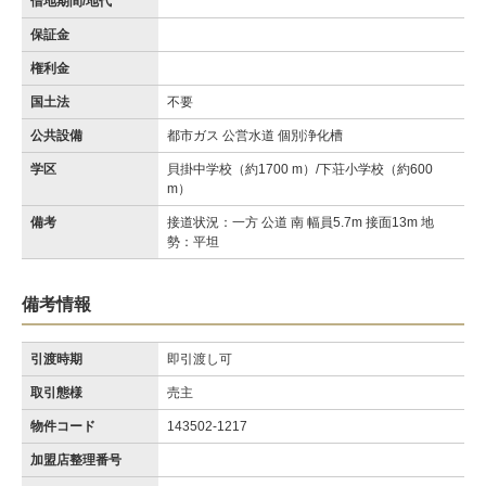
借地期間/地代
保証金
権利金
国土法
不要
公共設備
都市ガス 公営水道 個別浄化槽
学区
貝掛中学校（約1700 m）/下荘小学校（約600
m）
備考
接道状況：一方 公道 南 幅員5.7m 接面13m 地
勢：平坦
備考情報
引渡時期
即引渡し可
取引態様
売主
物件コード
143502-1217
加盟店整理番号