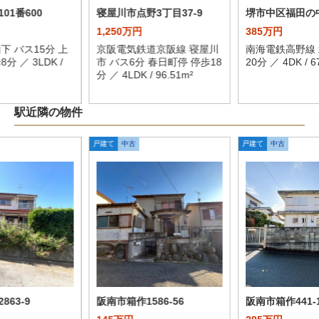
01番600
寝屋川市点野3丁目37-9
堺市中区福田の
1,250万円
385万円
下 バス15分 上
京阪電気鉄道京阪線 寝屋川
南海電鉄高野線 
分 ／ 3LDK /
市 バス6分 春日町停 停歩18
20分 ／ 4DK / 6
分 ／ 4LDK / 96.51m²
駅近隣の物件
戸建て
中古
戸建て
中古
863-9
阪南市箱作1586-56
阪南市箱作441-1