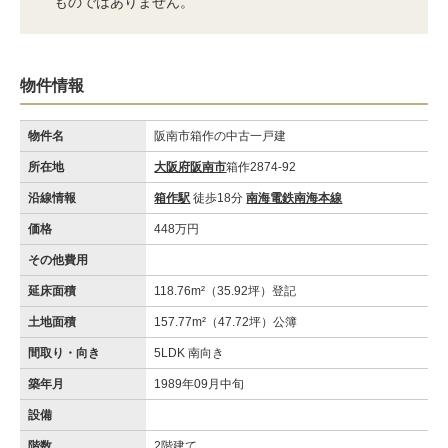
ものではありません。
物件情報
物件名
阪南市箱作の中古一戸建
所在地
大阪府阪南市
箱作2874-92
沿線情報
箱作駅
徒歩18分
南海電鉄南海本線
価格
448万円
その他費用
延床面積
118.76m²（35.92坪）登記
土地面積
157.77m²（47.72坪）公簿
間取り・向き
5LDK 南向き
築年月
1989年09月中旬
設備
階数
2階建て