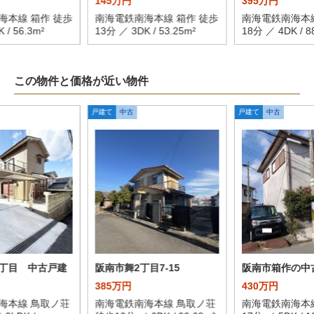
145万円
395万円
海本線 箱作 徒歩
南海電鉄南海本線 箱作 徒歩
南海電鉄南海本線
 / 56.3m²
13分 ／ 3DK / 53.25m²
18分 ／ 4DK / 8
この物件と価格が近い物件
戸建て
中古
戸建て
中古
丁目 中古戸建
阪南市舞2丁目7-15
阪南市箱作の中
385万円
430万円
海本線 鳥取ノ荘
南海電鉄南海本線 鳥取ノ荘
南海電鉄南海本線