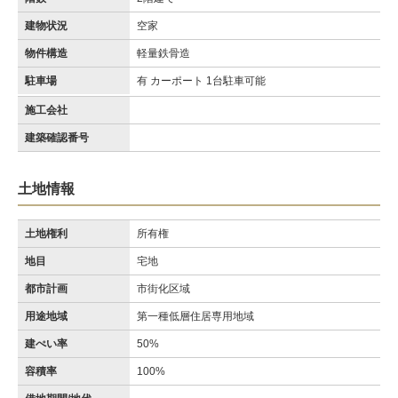
建物状況
空家
物件構造
軽量鉄骨造
駐車場
有 カーポート 1台駐車可能
施工会社
建築確認番号
土地情報
土地権利
所有権
地目
宅地
都市計画
市街化区域
用途地域
第一種低層住居専用地域
建ぺい率
50%
容積率
100%