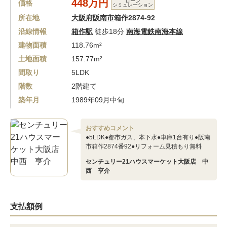
448万円
ローン
価格
シミュレーション
所在地
大阪府阪南市
箱作2874-92
沿線情報
箱作駅
徒歩18分
南海電鉄南海本線
建物面積
118.76m²
土地面積
157.77m²
間取り
5LDK
階数
2階建て
築年月
1989年09月中旬
おすすめコメント
●5LDK●都市ガス、本下水●車庫1台有り●阪南
市箱作2874番92●リフォーム見積もり無料
センチュリー21ハウスマーケット大阪店 中
西 亨介
支払額例