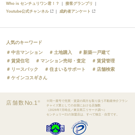
Who is センチュリワン君！？
接客グランプリ
Youtube公式チャンネル
成約者アンケート
人気のキーワード
中古マンション
土地購入
新築一戸建て
賃貸住宅
マンション売却・査定
賃貸管理
リースバック
住まいるサポート
店舗検索
ケインコスギさん
※同一屋号で売買・賃貸の両方を取り扱う不動産仲介フラン
No.1
店舗数
※
チャイズ業としての全国における店舗数
（2026年7月時点／東京商工リサーチ調べ）
センチュリー21の加盟店は、すべて独立・自営です。