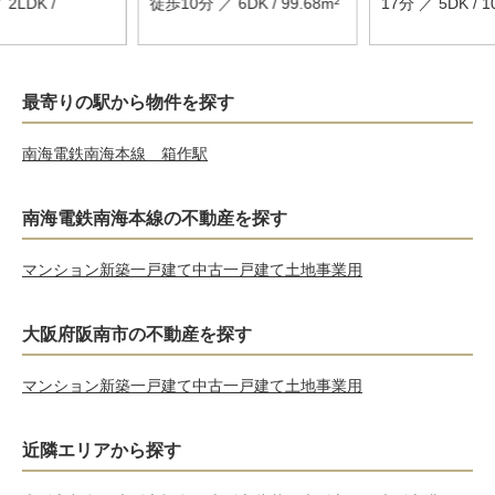
2LDK /
徒歩10分 ／ 6DK / 99.68m²
17分 ／ 5DK / 1
最寄りの駅から物件を探す
南海電鉄南海本線 箱作駅
南海電鉄南海本線の不動産を探す
マンション
新築一戸建て
中古一戸建て
土地
事業用
大阪府阪南市の不動産を探す
マンション
新築一戸建て
中古一戸建て
土地
事業用
近隣エリアから探す