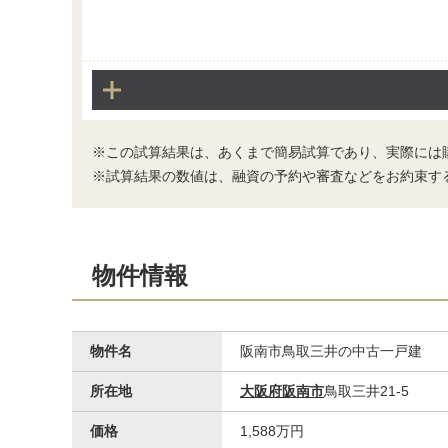
※この試算結果は、あくまで簡易試算であり、実際には
バス
※試算結果の数値は、融資の予約や審査などをお約束す
物件情報
物件名
阪南市鳥取三井の中古一戸建
所在地
大阪府阪南市
鳥取三井21-5
価格
1,588万円
洗面台・洗面所