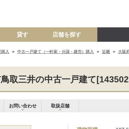
貸す
店舗を探す
家購入
中古一戸建て（一軒家・分譲・建売）購入
近畿
大阪
建て
マンション
土地
事業投資用
鳥取三井の中古一戸建て[143502-1
お問い合わせ
取扱店舗