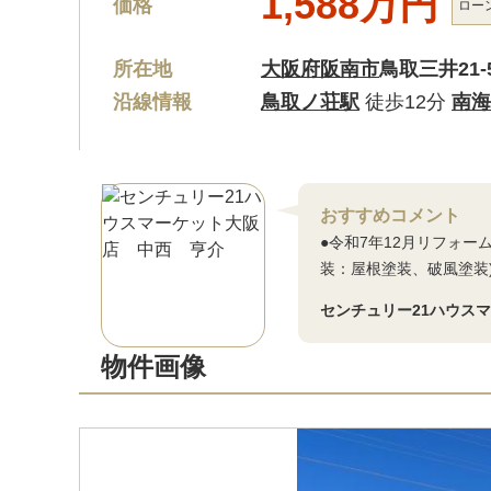
1,588万円
価格
ロー
所在地
大阪府阪南市
鳥取三井21-
沿線情報
鳥取ノ荘駅
徒歩12分
南海
おすすめコメント
●令和7年12月リフォ
装：屋根塗装、破風塗装
センチュリー21ハウス
物件画像