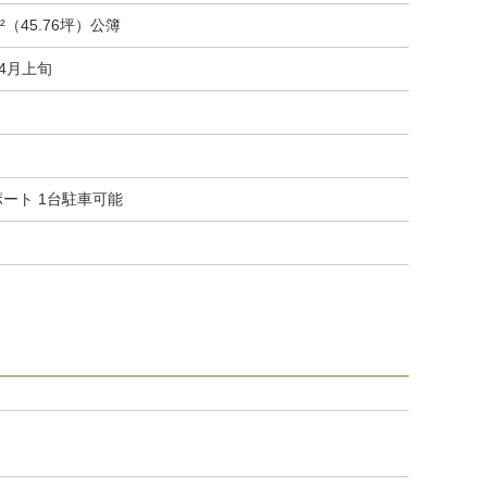
m²（45.76坪）公簿
04月上旬
ポート 1台駐車可能