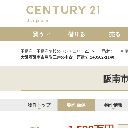
買う
借りる
売る
不動産・不動産情報のセンチュリー21
一戸建て・一軒
新築一戸建て
中古一戸
大阪府阪南市鳥取三井の中古一戸建て[143502-1146]
阪南市
物件トップ
物件画像
物件情報