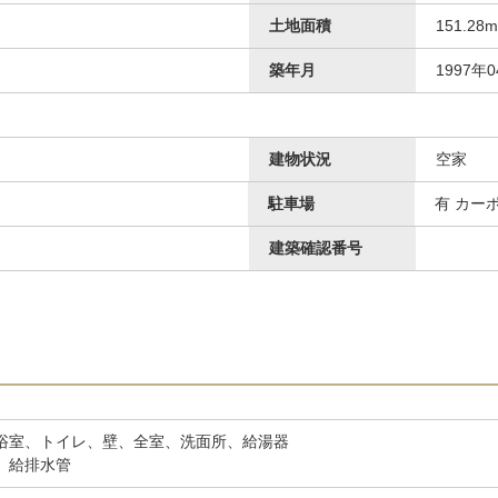
土地面積
151.28
築年月
1997年
建物状況
空家
駐車場
有 カー
建築確認番号
洋室
、浴室、トイレ、壁、全室、洗面所、給湯器
根、給排水管