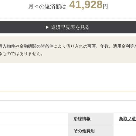
41,928
月々の返済額は
円
返済早見表を見る
購入物件や金融機関の諸条件により借り入れの可否、年数、適用金利等
るものではありません。
沿線情報
鳥取ノ荘
その他費用