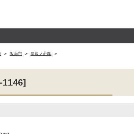
府
阪南市
鳥取ノ荘駅
146]