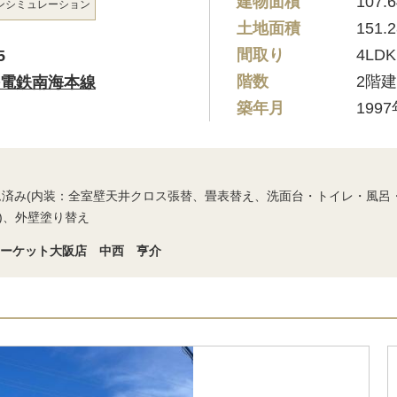
建物面積
107.
ン
シミュレーション
土地面積
151.
間取り
4LDK
5
階数
2階
電鉄南海本線
築年月
199
ーム済み(内装：全室壁天井クロス張替、畳表替え、洗面台・トイレ・風
)、外壁塗り替え
マーケット大阪店 中西 亨介