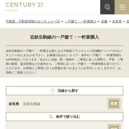
不動産・不動産情報のセンチュリー21
一戸建て・一軒家購入
近畿
奈良県
近鉄生駒線の一戸建て・一軒家購入
近鉄生駒線の一戸建て・一軒家をお探しなら不動産フランチャイズ店舗数ナンバー1のセン
チュリー21におまかせ下さい。お客様の住みたいエリア・条件の一戸建て・一軒家情報を
340件紹介しております。住みたい沿線・駅・地域や、ご希望に合った間取り、予算・ご希
望の家賃、徒歩時間などの条件から、ご希望に沿った一戸建て・一軒家情報を見つけてい
ただけます。お客様にご希望に沿うお部屋が見つかるようにお手伝いいたしますので、お
気軽にご相談ください！
沿線から探す
変更
奈良県
近鉄生駒線
条件で絞り込む