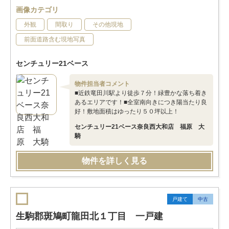
画像カテゴリ
外観
間取り
その他現地
前面道路含む現地写真
センチュリー21ベース
物件担当者コメント
■近鉄竜田川駅より徒歩７分！緑豊かな落ち着き
あるエリアです！■全室南向きにつき陽当たり良
好！敷地面積はゆったり５０坪以上！
センチュリー21ベース奈良西大和店 福原 大
騎
物件を詳しく見る
戸建て
中古
生駒郡斑鳩町龍田北１丁目 一戸建