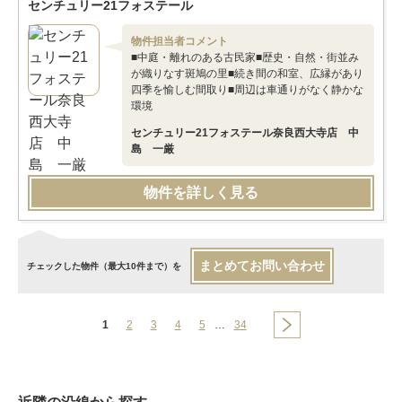
センチュリー21フォステール
物件担当者コメント
■中庭・離れのある古民家■歴史・自然・街並み
が織りなす斑鳩の里■続き間の和室、広縁があり
四季を愉しむ間取り■周辺は車通りがなく静かな
環境
センチュリー21フォステール奈良西大寺店 中
島 一厳
物件を詳しく見る
まとめてお問い合わせ
チェックした物件（最大10件まで）を
1
2
3
4
5
…
34