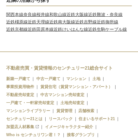
近隣の沿線から探す
関西本線
奈良線
桜井線
和歌山線
近鉄大阪線
近鉄難波・奈良線
近鉄橿原線
近鉄天理線
近鉄南大阪線
近鉄吉野線
近鉄御所線
近鉄京都線
近鉄田原本線
近鉄けいはんな線
近鉄生駒ケーブル線
不動産売買・賃貸情報のセンチュリー21総合サイト
新築一戸建て
中古一戸建て
マンション
土地
事業投資用物件
賃貸住宅（賃貸マンション・アパート）
不動産売却査定
中古マンション売却査定
一戸建て・一軒家売却査定
土地売却査定
マンションライブラリー
賃貸管理
店舗検索
センチュリー21とは
リースバック
住まいるサポート21
加盟店人材募集
イメージキャラクター紹介
Who is センチュリワン君！？
接客グランプリ