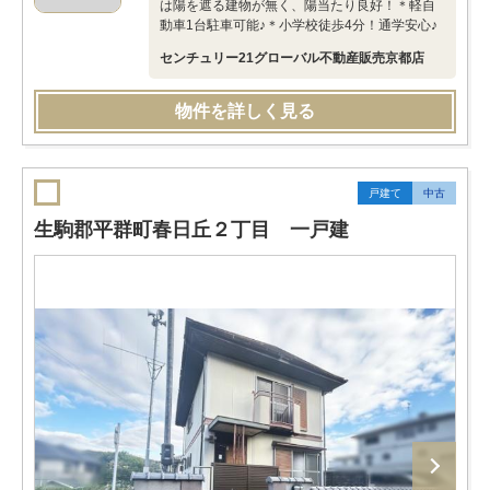
は陽を遮る建物が無く、陽当たり良好！＊軽自
動車1台駐車可能♪＊小学校徒歩4分！通学安心♪
センチュリー21グローバル不動産販売京都店
物件を詳しく見る
戸建て
中古
生駒郡平群町春日丘２丁目 一戸建