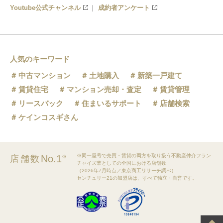
Youtube公式チャンネル
成約者アンケート
人気のキーワード
中古マンション
土地購入
新築一戸建て
賃貸住宅
マンション売却・査定
賃貸管理
リースバック
住まいるサポート
店舗検索
ケインコスギさん
※同一屋号で売買・賃貸の両方を取り扱う不動産仲介フラン
No.1
店舗数
※
チャイズ業としての全国における店舗数
（2026年7月時点／東京商工リサーチ調べ）
センチュリー21の加盟店は、すべて独立・自営です。