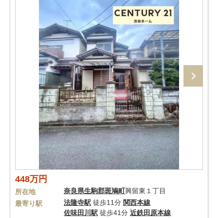
448万円
奈良県
生駒郡斑鳩町
興留東１丁目
所在地
法隆寺駅
徒歩11分
関西本線
最寄り駅
佐味田川駅
徒歩41分
近鉄田原本線