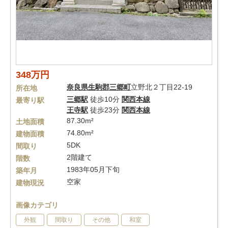
348万円
奈良県
生駒郡三郷町
立野北２丁目22-19
所在地
三郷駅
徒歩10分
関西本線
最寄り駅
王寺駅
徒歩23分
関西本線
87.30m²
土地面積
74.80m²
建物面積
5DK
間取り
2階建て
階数
1983年05月下旬
築年月
空家
建物現況
画像カテゴリ
外観
間取り
その他
和室