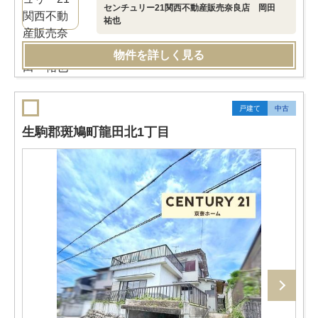
センチュリー21関西不動産販売奈良店 岡田
祐也
物件を詳しく見る
戸建て
中古
生駒郡斑鳩町龍田北1丁目