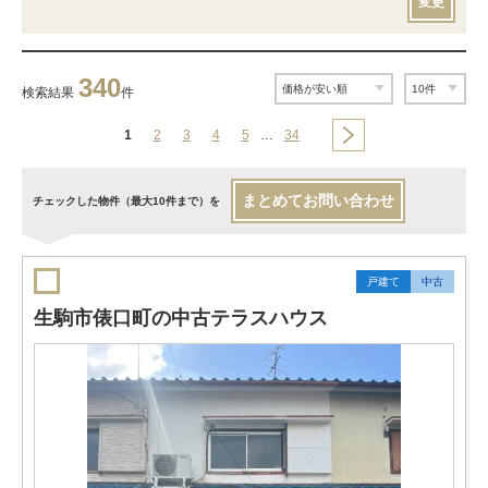
変更
340
検索結果
件
1
2
3
4
5
…
34
まとめてお問い合わせ
チェックした物件（最大10件まで）を
戸建て
中古
生駒市俵口町の中古テラスハウス