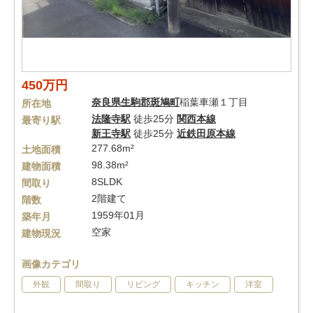
450万円
奈良県
生駒郡斑鳩町
稲葉車瀬１丁目
所在地
法隆寺駅
徒歩25分
関西本線
最寄り駅
新王寺駅
徒歩25分
近鉄田原本線
277.68m²
土地面積
98.38m²
建物面積
8SLDK
間取り
2階建て
階数
1959年01月
築年月
空家
建物現況
画像カテゴリ
外観
間取り
リビング
キッチン
洋室