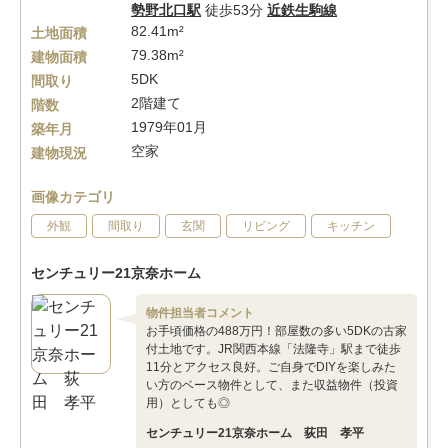
勢野北口駅
徒歩53分
近鉄生駒線
82.41m²
土地面積
79.38m²
建物面積
5DK
間取り
2階建て
階数
1979年01月
築年月
空家
建物現況
画像カテゴリ
外観
間取り
玄関
リビング
キッチン
センチュリー21京奈ホーム
物件担当者コメント
お手頃価格の488万円！部屋数の多い5DKの古家
付土地です。JR関西本線「法隆寺」駅まで徒歩
11分とアクセス良好。ご自身でDIYを楽しみた
い方のベース物件として、また収益物件（投資
用）としても◎
センチュリー21京奈ホーム 荻田 孝平