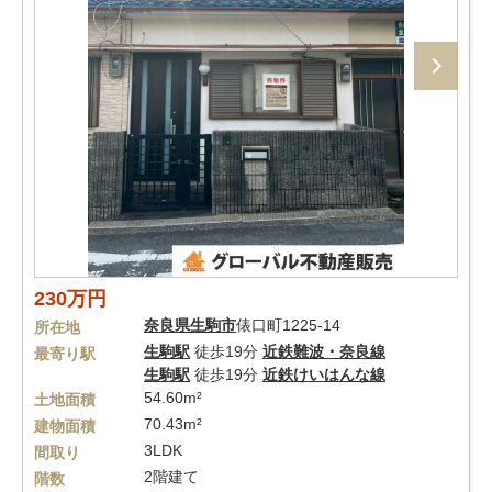
230万円
奈良県
生駒市
俵口町1225-14
所在地
生駒駅
徒歩19分
近鉄難波・奈良線
最寄り駅
生駒駅
徒歩19分
近鉄けいはんな線
54.60m²
土地面積
70.43m²
建物面積
3LDK
間取り
2階建て
階数