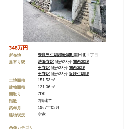
348万円
奈良県
生駒郡斑鳩町
龍田北１丁目
所在地
法隆寺駅
徒歩28分
関西本線
最寄り駅
王寺駅
徒歩38分
関西本線
王寺駅
徒歩38分
近鉄生駒線
151.53m²
土地面積
121.06m²
建物面積
7DK
間取り
2階建て
階数
1967年03月
築年月
空家
建物現況
画像カテゴリ