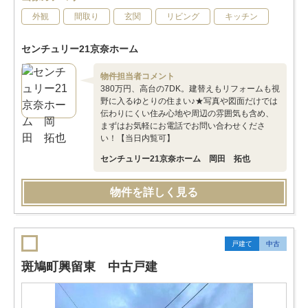
外観
間取り
玄関
リビング
キッチン
センチュリー21京奈ホーム
物件担当者コメント
380万円、高台の7DK。建替えもリフォームも視
野に入るゆとりの住まい♪★写真や図面だけでは
伝わりにくい住み心地や周辺の雰囲気も含め、
まずはお気軽にお電話でお問い合わせくださ
い！【当日内覧可】
センチュリー21京奈ホーム 岡田 拓也
物件を詳しく見る
戸建て
中古
斑鳩町興留東 中古戸建