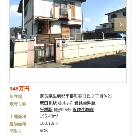
348万円
奈良県
生駒郡平群町
春日丘２丁目9-21
所在地
竜田川駅
徒歩7分
近鉄生駒線
最寄り駅
平群駅
徒歩25分
近鉄生駒線
195.43m²
土地面積
100.10m²
建物面積
5DK
間取り