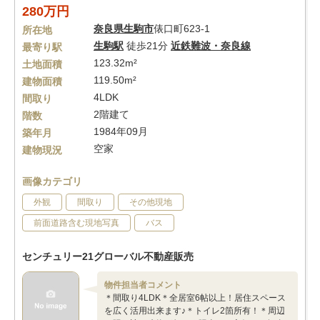
280万円
奈良県
生駒市
俵口町623-1
所在地
生駒駅
徒歩21分
近鉄難波・奈良線
最寄り駅
123.32m²
土地面積
119.50m²
建物面積
4LDK
間取り
2階建て
階数
1984年09月
築年月
空家
建物現況
画像カテゴリ
外観
間取り
その他現地
前面道路含む現地写真
バス
センチュリー21グローバル不動産販売
物件担当者コメント
＊間取り4LDK＊全居室6帖以上！居住スペース
を広く活用出来ます♪＊トイレ2箇所有！＊周辺