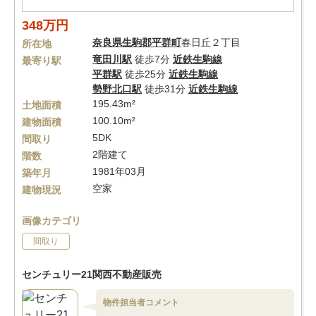
348万円
奈良県
生駒郡平群町
春日丘２丁目
所在地
竜田川駅
徒歩7分
近鉄生駒線
最寄り駅
平群駅
徒歩25分
近鉄生駒線
勢野北口駅
徒歩31分
近鉄生駒線
195.43m²
土地面積
100.10m²
建物面積
5DK
間取り
2階建て
階数
1981年03月
築年月
空家
建物現況
画像カテゴリ
間取り
センチュリー21関西不動産販売
物件担当者コメント