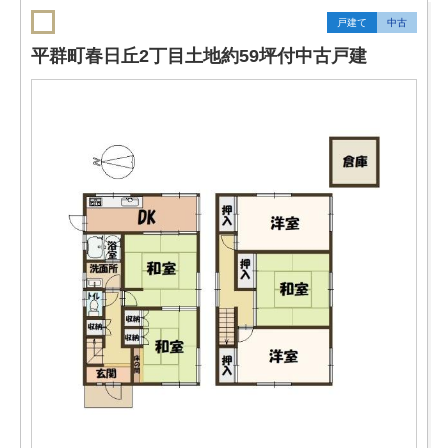
戸建て
中古
平群町春日丘2丁目土地約59坪付中古戸建