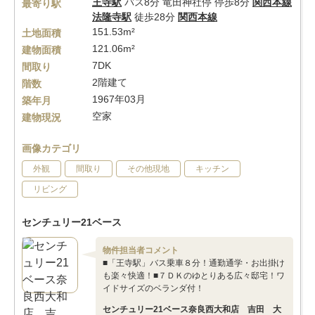
王寺駅
バス8分 竜田神社停 停歩8分
関西本線
最寄り駅
法隆寺駅
徒歩28分
関西本線
151.53m²
土地面積
121.06m²
建物面積
7DK
間取り
2階建て
階数
1967年03月
築年月
空家
建物現況
画像カテゴリ
外観
間取り
その他現地
キッチン
リビング
センチュリー21ベース
物件担当者コメント
■「王寺駅」バス乗車８分！通勤通学・お出掛け
も楽々快適！■７ＤＫのゆとりある広々邸宅！ワ
イドサイズのベランダ付！
センチュリー21ベース奈良西大和店 吉田 大