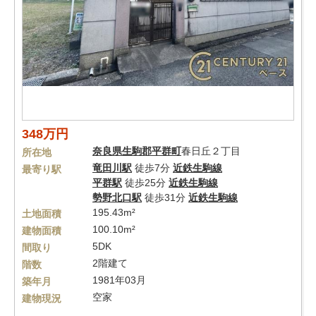
348万円
奈良県
生駒郡平群町
春日丘２丁目
所在地
竜田川駅
徒歩7分
近鉄生駒線
最寄り駅
平群駅
徒歩25分
近鉄生駒線
勢野北口駅
徒歩31分
近鉄生駒線
195.43m²
土地面積
100.10m²
建物面積
5DK
間取り
2階建て
階数
1981年03月
築年月
空家
建物現況