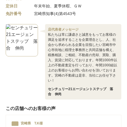
定休日
年末年始、夏季休暇、ＧＷ
免許番号
宮崎県知事(4)第4543号
店代表者メッセージ
私たちは常に謙虚さと誠意をもってお客様の
満足を追求することを企業理念とし、人、社
会から求められる企業を目指したい宮崎市中
心市街地に税理士事務所と共同店舗を構え、
税務相談、ご相続、不動産の売却、買取、購
入、賃貸に対応しております。年間1000件以
上の不動産査定を行っており、年間1000組以
上のお客様からお問い合わせを頂いておりま
す。宮崎の不動産は是非、当社にお任せ下さ
い！
センチュリー21エージェントステップ 落
合 伸尚
この店舗へのお客様の声
宮崎県 T.K様