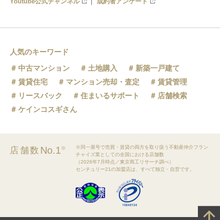
Youtube公式チャンネル
成約者アンケート
人気のキーワード
中古マンション
土地購入
新築一戸建て
賃貸住宅
マンション売却・査定
賃貸管理
リースバック
住まいるサポート
店舗検索
ケインコスギさん
※同一屋号で売買・賃貸の両方を取り扱う不動産仲介フラン
No.1
店舗数
※
チャイズ業としての全国における店舗数
（2026年7月時点／東京商工リサーチ調べ）
センチュリー21の加盟店は、すべて独立・自営です。