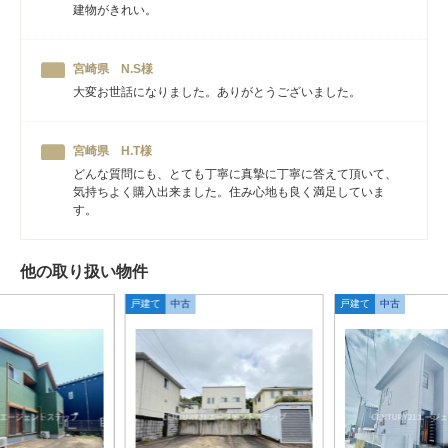
建物がきれい。
宮崎県 N.S様
大変お世話になりました。ありがとうございました。
宮崎県 H.T様
どんな質問にも、とても丁寧に真摯に丁寧に答えて頂いて、
気持ちよく購入出来ました。住み心地も良く満足していま
す。
他の取り扱い物件
戸建て
中古
戸建て
中古