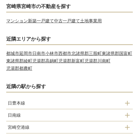
宮崎県宮崎市の不動産を探す
マンション
新築一戸建て
中古一戸建て
土地
事業用
近隣エリアから探す
都城市
延岡市
日南市
小林市
西都市
北諸県郡三股町
東諸県郡国富町
東諸県郡綾町
児湯郡高鍋町
児湯郡新富町
児湯郡川南町
児湯郡都農町
近隣の駅から探す
日豊本線
日南線
佐土原駅
宮崎空港線
宮崎駅
日向住吉駅