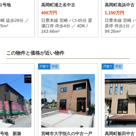
1号地
高岡町浦之名中古
高岡町高浜中古
400万円
1,150万円
崎 徒歩28分 ／
日豊本線 宮崎 バス45分 梁
日豊本線 宮崎 バ
25m²
瀬口停 停歩4分 ／ 4DK /
原停 停歩1分 ／ 4
163.66m²
99.26m²
この物件と価格が近い物件
戸建て
中古
戸建て
中古
2号地 新築
宮崎市大字恒久の中古一戸
高岡町飯田中古