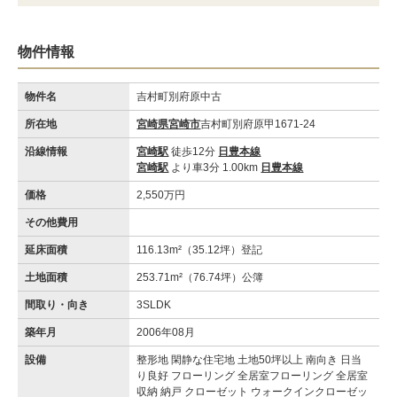
物件情報
物件名
吉村町別府原中古
所在地
宮崎県宮崎市
吉村町別府原甲1671-24
沿線情報
宮崎駅
徒歩12分
日豊本線
宮崎駅
より車3分 1.00km
日豊本線
価格
2,550万円
その他費用
延床面積
116.13m²（35.12坪）登記
土地面積
253.71m²（76.74坪）公簿
間取り・向き
3SLDK
築年月
2006年08月
設備
整形地 閑静な住宅地 土地50坪以上 南向き 日当
り良好 フローリング 全居室フローリング 全居室
収納 納戸 クローゼット ウォークインクローゼッ