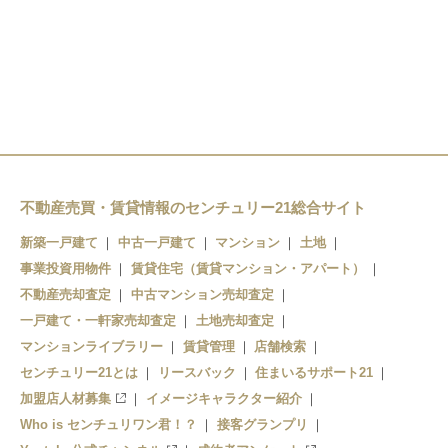
田吉駅
南宮崎駅
蓮ケ池駅
宮崎空港駅
田吉駅
宮崎神宮駅
南方駅
宮崎駅
木花駅
南宮崎駅
運動公園駅
加納駅
不動産売買・賃貸情報のセンチュリー21総合サイト
曽山寺駅
清武駅
新築一戸建て
中古一戸建て
マンション
土地
子供の国駅
事業投資用物件
日向沓掛駅
賃貸住宅（賃貸マンション・アパート）
不動産売却査定
中古マンション売却査定
青島駅
田野駅
一戸建て・一軒家売却査定
土地売却査定
マンションライブラリー
賃貸管理
店舗検索
折生迫駅
センチュリー21とは
リースバック
住まいるサポート21
内海駅
加盟店人材募集
イメージキャラクター紹介
Who is センチュリワン君！？
接客グランプリ
小内海駅