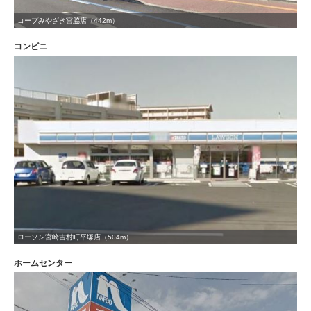
コープみやざき宮脇店（442m）
コンビニ
ローソン宮崎吉村町平塚店（504m）
ホームセンター