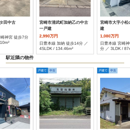
タ田中古
宮崎市清武町加納乙の中古
宮崎市大字小松
一戸建
建
2,990万円
1,080万円
宮崎神宮 徒歩7分
110m²
日豊本線 加納 徒歩14分 ／
日豊本線 宮崎神
4SLDK / 134.46m²
分 ／ 3LDK / 87
駅近隣の物件
戸建て
中古
戸建て
中古