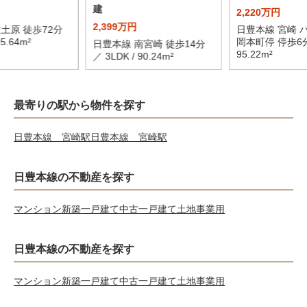
建
2,220万円
2,399万円
土原 徒歩72分
日豊本線 宮崎 バ
95.64m²
岡本町停 停歩6分 
日豊本線 南宮崎 徒歩14分
95.22m²
／ 3LDK / 90.24m²
最寄りの駅から物件を探す
日豊本線 宮崎駅
日豊本線 宮崎駅
日豊本線の不動産を探す
マンション
新築一戸建て
中古一戸建て
土地
事業用
日豊本線の不動産を探す
マンション
新築一戸建て
中古一戸建て
土地
事業用