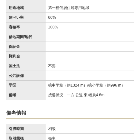
用途地域
第一種低層住居専用地域
建ぺい率
60%
容積率
100%
借地期間/地代
保証金
権利金
国土法
不要
公共設備
学区
檍中学校（約1324 m）/檍小学校（約996 m）
備考
接道状況：一方 公道 東 幅員4.8m
備考情報
引渡時期
相談
取引態様
売主