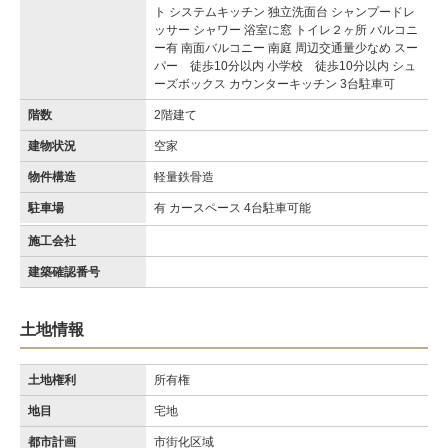
ト システムキッチン 独立洗面台 シャンプードレ
ッサー シャワー 浴室に窓 トイレ２ヶ所 バルコニ
ー有 南面バルコニー 南庭 周辺交通量少なめ スー
パー 徒歩10分以内 小学校 徒歩10分以内 シュ
ーズボックス カウンターキッチン 3台駐車可
階数
2階建て
建物状況
空家
物件構造
軽量鉄骨造
駐車場
有 カースペース 4台駐車可能
施工会社
建築確認番号
土地情報
土地権利
所有権
地目
宅地
都市計画
市街化区域