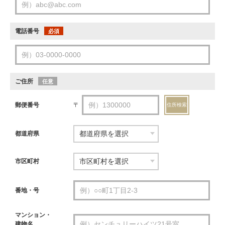
電話番号
必須
ご住所
任意
郵便番号
〒
住所検索
都道府県
市区町村
番地・号
マンション・
建物名