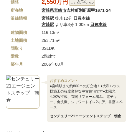
2,550万円
ローン
価格
シミュレーション
所在地
宮崎県宮崎市
吉村町別府原甲1671-24
沿線情報
宮崎駅
徒歩12分
日豊本線
宮崎駅
より車3分 1.00km
日豊本線
建物面積
116.13m²
土地面積
253.71m²
間取り
3SLDK
階数
2階建て
築年月
2006年08月
おすすめコメント
●宮崎駅まで約800ｍの好立地！●大和ハウス
様施工の程度良好な中古住宅です●太陽光
4.0KW搭載、玄関リフォーム済み、電子キ
ー、食洗機、シャワートイレ2ヶ所、書斎スペ
ース
センチュリー21エージェントステップ 朝倉