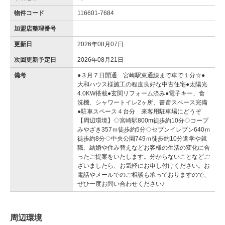
物件コード
116601-7684
加盟店整理番号
更新日
2026年08月07日
次回更新予定日
2026年08月21日
備考
●３月７日開通 宮崎駅東通線まで車で１分☆●
大和ハウス様施工の程度良好な中古住宅●太陽光
4.0KW搭載●玄関リフォーム済み●電子キー、食
洗機、シャワートイレ2ヶ所、書斎スペース完備
●駐車スペース４台分 来客用駐車場にどうぞ
【周辺環境】◇宮崎駅800m徒歩約10分◇コープ
みやざき357ｍ徒歩約5分◇セブンイレブン640ｍ
徒歩約8分◇中央公園749ｍ徒歩約10分進学や就
職、結婚や住み替えなどお客様の生活の変化に合
ったご提案をいたします。分からないことなどご
ざいましたら、お気軽にお申し付けください。お
電話やメールでのご相談も承っておりますので、
ぜひ一度お問い合わせください♪
周辺環境