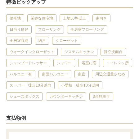
特徴ピックアップ
整形地
閑静な住宅地
土地50坪以上
南向き
日当り良好
フローリング
全居室フローリング
全居室収納
納戸
クローゼット
ウォークインクローゼット
システムキッチン
独立洗面台
シャンプードレッサー
シャワー
浴室に窓
トイレ２ヶ所
バルコニー有
南面バルコニー
南庭
周辺交通量少なめ
スーパー 徒歩10分以内
小学校 徒歩10分以内
シューズボックス
カウンターキッチン
3台駐車可
支払額例