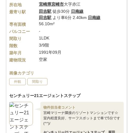
宮崎県
宮崎市
大字赤江
所在地
田吉駅
徒歩30分
日南線
最寄り駅
田吉駅
より車6分 2.40km
日南線
56.10m²
専有面積
-
バルコニー
1LDK
間取り
3/9階
階数
1991年09月
築年月
空家
建物現況
画像カテゴリ
外観
間取り
センチュリー21エージェントステップ
物件担当者コメント
宮崎マリーナ隣接のリゾートマンションです☆
室内程度良好、サーフスポットまで車で5分です
(^^)/
センチュリー21エージェントステップ 原田