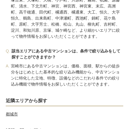
塚台東、大塚町、大橋、小戸町、川原町、霧島、祇園、源藤
町、清水、下北方町、神宮、神宮西、神宮東、末広、高洲
町、高千穂通、田代町、橘通西、橘通東、大工、恒久、大字
恒久、鶴島、出来島町、中津瀬町、西池町、錦町、花ケ島
町、原町、大字芳士、松橋、松山、丸山、柳丸町、吉村町、
淀川、和知川原、京塚、城ケ崎など、より細かいエリアに絞
って物件情報をお探しいただくことができます。
Q.
該当エリアにある中古マンションは、条件で絞り込みをして
探すことができますか？
A.
宮崎市にある中古マンションは、価格、面積、駅からの徒歩
分をはじめとした基本的な絞り込み機能から、中古マンショ
ンに特化した立地、特徴、設備などのこだわり条件での絞り
込み機能で物件情報をお探しいただくことができます。
近隣エリアから探す
都城市