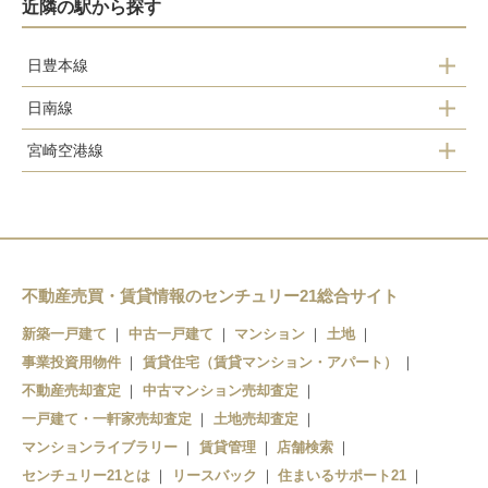
近隣の駅から探す
日豊本線
日南線
佐土原駅
宮崎空港線
宮崎駅
日向住吉駅
田吉駅
南宮崎駅
蓮ケ池駅
宮崎空港駅
田吉駅
宮崎神宮駅
南方駅
不動産売買・賃貸情報のセンチュリー21総合サイト
宮崎駅
新築一戸建て
中古一戸建て
マンション
土地
木花駅
南宮崎駅
事業投資用物件
賃貸住宅（賃貸マンション・アパート）
運動公園駅
不動産売却査定
加納駅
中古マンション売却査定
一戸建て・一軒家売却査定
土地売却査定
曽山寺駅
清武駅
マンションライブラリー
賃貸管理
店舗検索
センチュリー21とは
リースバック
住まいるサポート21
子供の国駅
日向沓掛駅