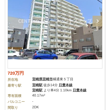
720万円
宮崎県
宮崎市
橘通東５丁目
所在地
宮崎駅
徒歩14分
日豊本線
最寄り駅
宮崎駅
より車4分 1.10km
日豊本線
40.17m²
専有面積
-
バルコニー
2DK
間取り