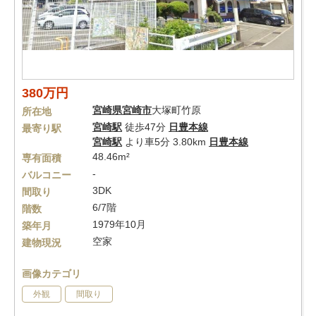
380万円
宮崎県
宮崎市
大塚町竹原
所在地
宮崎駅
徒歩47分
日豊本線
最寄り駅
宮崎駅
より車5分 3.80km
日豊本線
48.46m²
専有面積
-
バルコニー
3DK
間取り
6/7階
階数
1979年10月
築年月
空家
建物現況
画像カテゴリ
外観
間取り