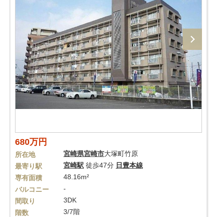
680万円
宮崎県
宮崎市
大塚町竹原
所在地
宮崎駅
徒歩47分
日豊本線
最寄り駅
48.16m²
専有面積
-
バルコニー
3DK
間取り
3/7階
階数