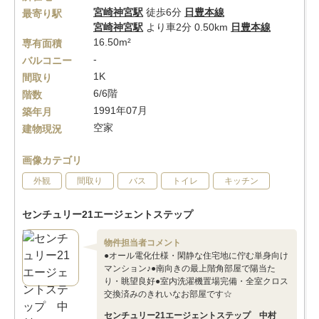
宮崎神宮駅
徒歩6分
日豊本線
最寄り駅
宮崎神宮駅
より車2分 0.50km
日豊本線
16.50m²
専有面積
-
バルコニー
1K
間取り
6/6階
階数
1991年07月
築年月
空家
建物現況
画像カテゴリ
外観
間取り
バス
トイレ
キッチン
センチュリー21エージェントステップ
物件担当者コメント
●オール電化仕様・閑静な住宅地に佇む単身向け
マンション♪●南向きの最上階角部屋で陽当た
り・眺望良好●室内洗濯機置場完備・全室クロス
交換済みのきれいなお部屋です☆
センチュリー21エージェントステップ 中村