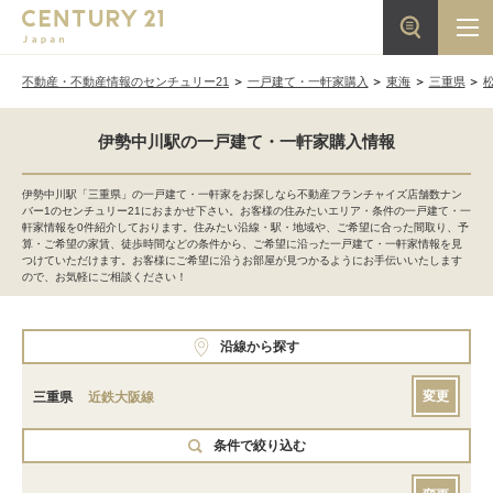
不動産・不動産情報のセンチュリー21
一戸建て・一軒家購入
東海
三重県
伊勢中川駅の一戸建て・一軒家購入情報
伊勢中川駅「三重県」の一戸建て・一軒家をお探しなら不動産フランチャイズ店舗数ナン
バー1のセンチュリー21におまかせ下さい。お客様の住みたいエリア・条件の一戸建て・一
軒家情報を0件紹介しております。住みたい沿線・駅・地域や、ご希望に合った間取り、予
算・ご希望の家賃、徒歩時間などの条件から、ご希望に沿った一戸建て・一軒家情報を見
つけていただけます。お客様にご希望に沿うお部屋が見つかるようにお手伝いいたします
ので、お気軽にご相談ください！
沿線から探す
変更
三重県
近鉄大阪線
条件で絞り込む