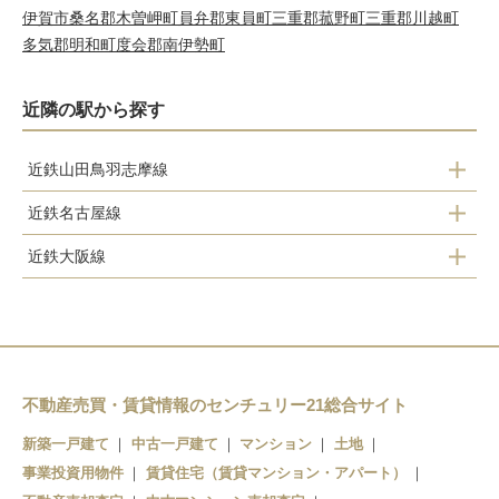
伊賀市
桑名郡木曽岬町
員弁郡東員町
三重郡菰野町
三重郡川越町
多気郡明和町
度会郡南伊勢町
近隣の駅から探す
近鉄山田鳥羽志摩線
伊勢中川
近鉄名古屋線
伊勢中原
伊勢中川
近鉄大阪線
桃園
松ヶ崎
大三
久居
松阪
伊勢石橋
南が丘
川合高岡
不動産売買・賃貸情報のセンチュリー21総合サイト
伊勢中川
新築一戸建て
中古一戸建て
マンション
土地
事業投資用物件
賃貸住宅（賃貸マンション・アパート）