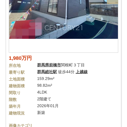
1,980万円
群馬県
前橋市
関根町３丁目
所在地
群馬総社駅
徒歩44分
上越線
最寄り駅
159.29m²
土地面積
98.82m²
建物面積
4LDK
間取り
2階建て
階数
2026年01月
築年月
新築
建物現況
画像カテゴリ