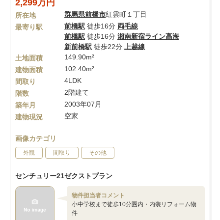
2,299万円
群馬県
前橋市
紅雲町１丁目
所在地
前橋駅
徒歩16分
両毛線
最寄り駅
前橋駅
徒歩16分
湘南新宿ライン高海
新前橋駅
徒歩22分
上越線
149.90m²
土地面積
102.40m²
建物面積
4LDK
間取り
2階建て
階数
2003年07月
築年月
空家
建物現況
画像カテゴリ
外観
間取り
その他
センチュリー21ゼクストプラン
物件担当者コメント
小中学校まで徒歩10分圏内・内装リフォーム物
件