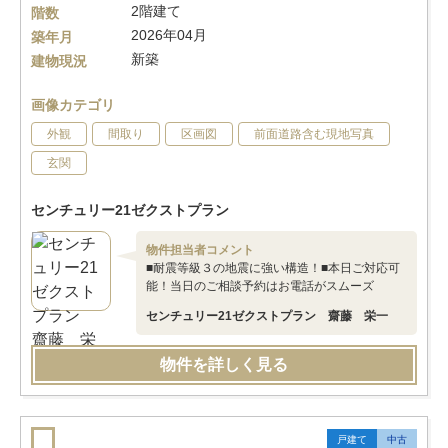
2階建て
階数
2026年04月
築年月
新築
建物現況
画像カテゴリ
外観
間取り
区画図
前面道路含む現地写真
玄関
センチュリー21ゼクストプラン
物件担当者コメント
■耐震等級３の地震に強い構造！■本日ご対応可
能！当日のご相談予約はお電話がスムーズ
センチュリー21ゼクストプラン 齋藤 栄一
物件を詳しく見る
戸建て
中古