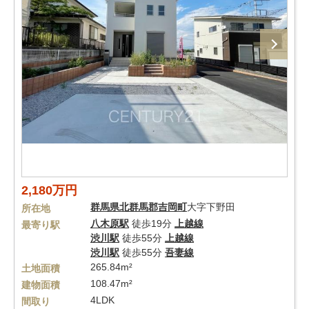
2,180万円
群馬県
北群馬郡吉岡町
大字下野田
所在地
八木原駅
徒歩19分
上越線
最寄り駅
渋川駅
徒歩55分
上越線
渋川駅
徒歩55分
吾妻線
265.84m²
土地面積
108.47m²
建物面積
4LDK
間取り