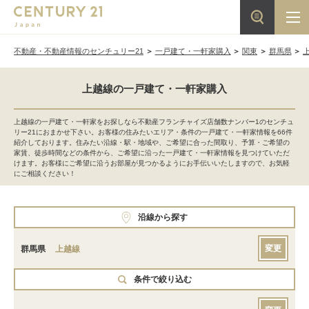
不動産・不動産情報のセンチュリー21
一戸建て・一軒家購入
関東
群馬県
上越線の一戸建て・一軒家購入
上越線の一戸建て・一軒家をお探しなら不動産フランチャイズ店舗数ナンバー1のセンチュ
リー21におまかせ下さい。お客様の住みたいエリア・条件の一戸建て・一軒家情報を66件
紹介しております。住みたい沿線・駅・地域や、ご希望に合った間取り、予算・ご希望の
家賃、徒歩時間などの条件から、ご希望に沿った一戸建て・一軒家情報を見つけていただ
けます。お客様にご希望に沿うお部屋が見つかるようにお手伝いいたしますので、お気軽
にご相談ください！
沿線から探す
変更
群馬県
上越線
条件で絞り込む