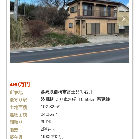
490万円
群馬県
前橋市
富士見町石井
所在地
渋川駅
より車20分 10.50km
吾妻線
最寄り駅
102.32m²
土地面積
84.86m²
建物面積
3LDK
間取り
2階建て
階数
1982年02月
築年月