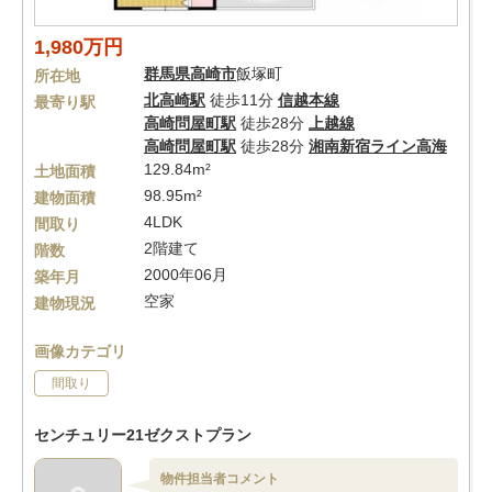
1,980万円
群馬県
高崎市
飯塚町
所在地
北高崎駅
徒歩11分
信越本線
最寄り駅
高崎問屋町駅
徒歩28分
上越線
高崎問屋町駅
徒歩28分
湘南新宿ライン高海
129.84m²
土地面積
98.95m²
建物面積
4LDK
間取り
2階建て
階数
2000年06月
築年月
空家
建物現況
画像カテゴリ
間取り
センチュリー21ゼクストプラン
物件担当者コメント