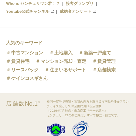
Who is センチュリワン君！？
接客グランプリ
Youtube公式チャンネル
成約者アンケート
人気のキーワード
中古マンション
土地購入
新築一戸建て
賃貸住宅
マンション売却・査定
賃貸管理
リースバック
住まいるサポート
店舗検索
ケインコスギさん
※同一屋号で売買・賃貸の両方を取り扱う不動産仲介フラン
No.1
店舗数
※
チャイズ業としての全国における店舗数
（2026年7月時点／東京商工リサーチ調べ）
センチュリー21の加盟店は、すべて独立・自営です。