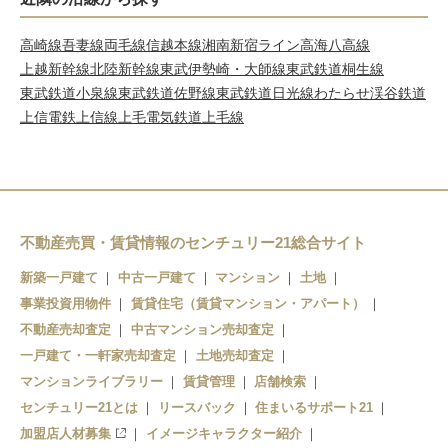
高崎線
吾妻線
両毛線
信越本線
湘南新宿ライン高海
八高線
上越新幹線
北陸新幹線
東武伊勢崎・大師線
東武鉄道桐生線
東武鉄道小泉線
東武鉄道佐野線
東武鉄道日光線
わたらせ渓谷鉄道
上信電鉄上信線
上毛電気鉄道上毛線
不動産売買・賃貸情報のセンチュリー21総合サイト
新築一戸建て
中古一戸建て
マンション
土地
事業投資用物件
賃貸住宅（賃貸マンション・アパート）
不動産売却査定
中古マンション売却査定
一戸建て・一軒家売却査定
土地売却査定
マンションライブラリー
賃貸管理
店舗検索
センチュリー21とは
リースバック
住まいるサポート21
加盟店人材募集
イメージキャラクター紹介