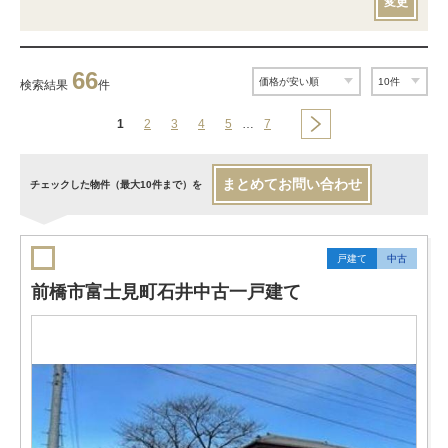
変更
66
検索結果
件
1
2
3
4
5
…
7
まとめてお問い合わせ
チェックした物件（最大10件まで）を
戸建て
中古
前橋市富士見町石井中古一戸建て