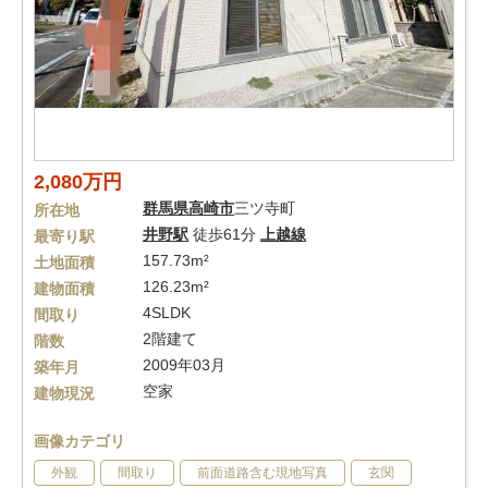
2,080万円
群馬県
高崎市
三ツ寺町
所在地
井野駅
徒歩61分
上越線
最寄り駅
157.73m²
土地面積
126.23m²
建物面積
4SLDK
間取り
2階建て
階数
2009年03月
築年月
空家
建物現況
画像カテゴリ
外観
間取り
前面道路含む現地写真
玄関