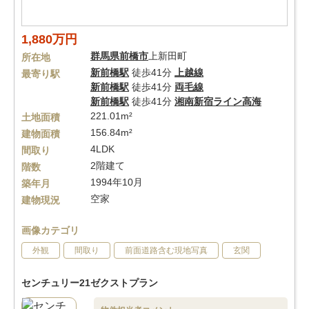
1,880万円
群馬県
前橋市
上新田町
所在地
新前橋駅
徒歩41分
上越線
最寄り駅
新前橋駅
徒歩41分
両毛線
新前橋駅
徒歩41分
湘南新宿ライン高海
221.01m²
土地面積
156.84m²
建物面積
4LDK
間取り
2階建て
階数
1994年10月
築年月
空家
建物現況
画像カテゴリ
外観
間取り
前面道路含む現地写真
玄関
センチュリー21ゼクストプラン