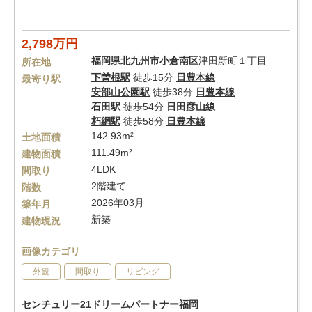
2,798万円
福岡県
北九州市小倉南区
津田新町１丁目
所在地
下曽根駅
徒歩15分
日豊本線
最寄り駅
安部山公園駅
徒歩38分
日豊本線
石田駅
徒歩54分
日田彦山線
朽網駅
徒歩58分
日豊本線
142.93m²
土地面積
111.49m²
建物面積
4LDK
間取り
2階建て
階数
2026年03月
築年月
新築
建物現況
画像カテゴリ
外観
間取り
リビング
センチュリー21ドリームパートナー福岡