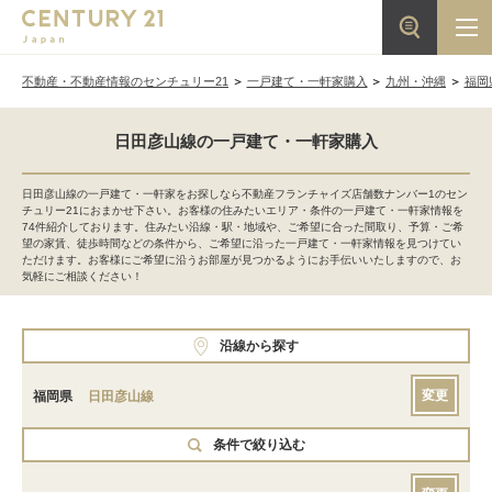
不動産・不動産情報のセンチュリー21
一戸建て・一軒家購入
九州・沖縄
福岡
日田彦山線の一戸建て・一軒家購入
日田彦山線の一戸建て・一軒家をお探しなら不動産フランチャイズ店舗数ナンバー1のセン
チュリー21におまかせ下さい。お客様の住みたいエリア・条件の一戸建て・一軒家情報を
74件紹介しております。住みたい沿線・駅・地域や、ご希望に合った間取り、予算・ご希
望の家賃、徒歩時間などの条件から、ご希望に沿った一戸建て・一軒家情報を見つけてい
ただけます。お客様にご希望に沿うお部屋が見つかるようにお手伝いいたしますので、お
気軽にご相談ください！
沿線から探す
変更
福岡県
日田彦山線
条件で絞り込む