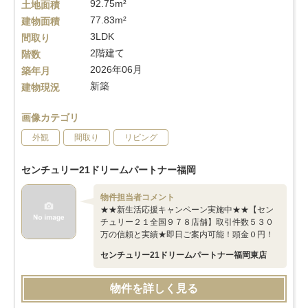
92.75m²
土地面積
77.83m²
建物面積
3LDK
間取り
2階建て
階数
2026年06月
築年月
新築
建物現況
画像カテゴリ
外観
間取り
リビング
センチュリー21ドリームパートナー福岡
物件担当者コメント
★★新生活応援キャンペーン実施中★★【セン
チュリー２１全国９７８店舗】取引件数５３０
万の信頼と実績★即日ご案内可能！頭金０円！
センチュリー21ドリームパートナー福岡東店
物件を詳しく見る