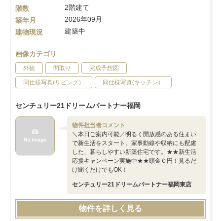
2階建て
階数
2026年09月
築年月
建築中
建物現況
画像カテゴリ
外観
間取り
完成予想図
同仕様写真(リビング）
同仕様写真(キッチン）
センチュリー21ドリームパートナー福岡
物件担当者コメント
＼本日ご案内可能／明るく開放感のある住まい
で新生活をスタート。家事動線や収納にも配慮
した、暮らしやすい新築住宅です。★★新生活
応援キャンペーン実施中★★頭金０円！見るだ
け聞くだけでもOK！
センチュリー21ドリームパートナー福岡東店
物件を詳しく見る