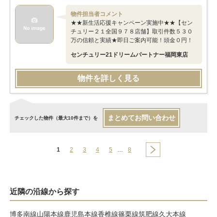
物件担当者コメント
★★新生活応援キャンペーン実施中★★【セン
チュリー２１全国９７８店舗】取引件数５３０
万の信頼と実績★即日ご案内可能！頭金０円！
センチュリー21ドリームパートナー福岡東店
物件を詳しく見る
まとめてお問い合わせ
チェックした物件（最大10件まで）を
1
2
3
4
5
…
8
近隣の沿線から探す
博多南線
山陽本線
鹿児島本線
香椎線
篠栗線
筑肥線
久大本線