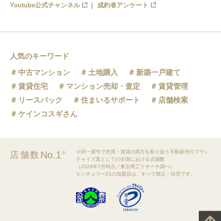
Youtube公式チャンネル
成約者アンケート
人気のキーワード
中古マンション
土地購入
新築一戸建て
賃貸住宅
マンション売却・査定
賃貸管理
リースバック
住まいるサポート
店舗検索
ケインコスギさん
※同一屋号で売買・賃貸の両方を取り扱う不動産仲介フラン
No.1
店舗数
※
チャイズ業としての全国における店舗数
（2026年7月時点／東京商工リサーチ調べ）
センチュリー21の加盟店は、すべて独立・自営です。