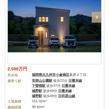
2,598万円
福岡県
北九州市小倉南区
葛原４丁目
所在地
安部山公園駅
徒歩22分
日豊本線
最寄り駅
下曽根駅
徒歩37分
日豊本線
城野駅
徒歩49分
日豊本線
城野駅
徒歩49分
日田彦山線
151.02m²
土地面積
99.92m²
建物面積