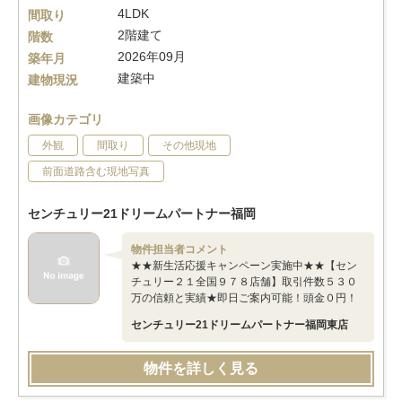
4LDK
間取り
2階建て
階数
2026年09月
築年月
建築中
建物現況
画像カテゴリ
外観
間取り
その他現地
前面道路含む現地写真
センチュリー21ドリームパートナー福岡
物件担当者コメント
★★新生活応援キャンペーン実施中★★【セン
チュリー２１全国９７８店舗】取引件数５３０
万の信頼と実績★即日ご案内可能！頭金０円！
センチュリー21ドリームパートナー福岡東店
物件を詳しく見る