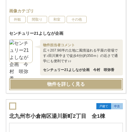
画像カテゴリ
外観
間取り
和室
その他
センチュリー21よしなが企画
物件担当者コメント
広々207.96坪の土地に風情溢れる平屋の登場で
す♪田川東中まで徒歩4分(約350ｍ）の近さで通
学にも便利です♪♪
センチュリー21よしなが企画 今村 咲弥香
物件を詳しく見る
戸建て
中古
北九州市小倉南区湯川新町2丁目 全1棟