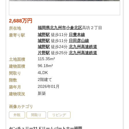
2,688万円
福岡県
北九州市小倉北区
高坊２丁目
所在地
城野駅
徒歩11分
日豊本線
最寄り駅
城野駅
徒歩11分
日田彦山線
城野駅
徒歩24分
北九州高速鉄道
片野駅
徒歩25分
北九州高速鉄道
115.35m²
土地面積
96.18m²
建物面積
4LDK
間取り
2階建て
階数
2026年01月
築年月
新築
建物現況
画像カテゴリ
外観
間取り
リビング
センチュリー21ドリームパートナー福岡