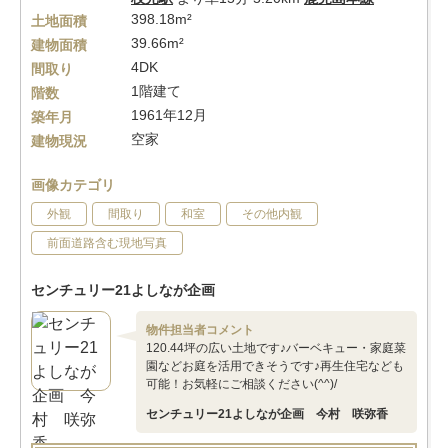
398.18m²
土地面積
39.66m²
建物面積
4DK
間取り
1階建て
階数
1961年12月
築年月
空家
建物現況
画像カテゴリ
外観
間取り
和室
その他内観
前面道路含む現地写真
センチュリー21よしなが企画
物件担当者コメント
120.44坪の広い土地です♪バーベキュー・家庭菜
園などお庭を活用できそうです♪再生住宅なども
可能！お気軽にご相談ください(^^)/
センチュリー21よしなが企画 今村 咲弥香