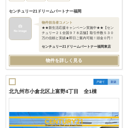
センチュリー21ドリームパートナー福岡
物件担当者コメント
★★新生活応援キャンペーン実施中★★【セン
チュリー２１全国９７８店舗】取引件数５３０
万の信頼と実績★即日ご案内可能！頭金０円！
センチュリー21ドリームパートナー福岡東店
物件を詳しく見る
戸建て
新築
北九州市小倉北区上富野4丁目 全1棟