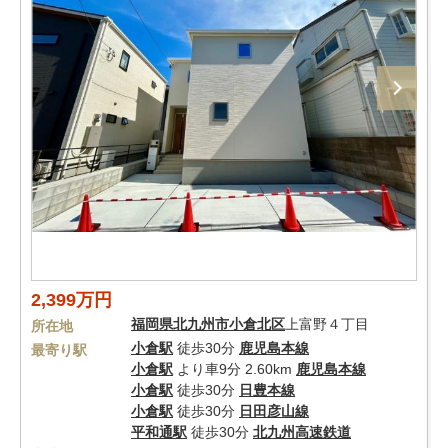
2,399万円
福岡県
北九州市小倉北区
上富野４丁目
所在地
小倉駅
徒歩30分
鹿児島本線
最寄り駅
小倉駅
より車9分 2.60km
鹿児島本線
小倉駅
徒歩30分
日豊本線
小倉駅
徒歩30分
日田彦山線
平和通駅
徒歩30分
北九州高速鉄道