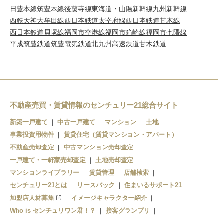
日豊本線
筑豊本線
後藤寺線
東海道・山陽新幹線
九州新幹線
西鉄天神大牟田線
西日本鉄道太宰府線
西日本鉄道甘木線
西日本鉄道貝塚線
福岡市空港線
福岡市箱崎線
福岡市七隈線
平成筑豊鉄道
筑豊電気鉄道
北九州高速鉄道
甘木鉄道
不動産売買・賃貸情報のセンチュリー21総合サイト
新築一戸建て
中古一戸建て
マンション
土地
事業投資用物件
賃貸住宅（賃貸マンション・アパート）
不動産売却査定
中古マンション売却査定
一戸建て・一軒家売却査定
土地売却査定
マンションライブラリー
賃貸管理
店舗検索
センチュリー21とは
リースバック
住まいるサポート21
加盟店人材募集
イメージキャラクター紹介
Who is センチュリワン君！？
接客グランプリ