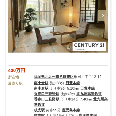
400万円
福岡県
北九州市八幡東区
槻田１丁目12-12
所在地
南小倉駅
徒歩33分
日豊本線
最寄り駅
南小倉駅
より車9分 5.10km
日豊本線
香春口三萩野駅
徒歩49分
北九州高速鉄道
香春口三萩野駅
より車14分 7.40km
北九州高
速鉄道
枝光駅
徒歩55分
鹿児島本線
枝光駅
より車15分 5.20km
鹿児島本線