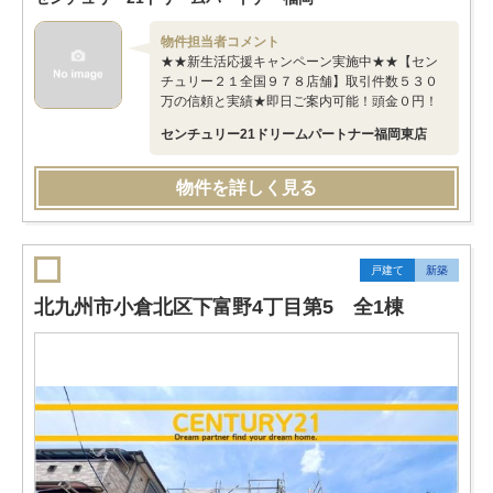
物件担当者コメント
★★新生活応援キャンペーン実施中★★【セン
チュリー２１全国９７８店舗】取引件数５３０
万の信頼と実績★即日ご案内可能！頭金０円！
センチュリー21ドリームパートナー福岡東店
物件を詳しく見る
戸建て
新築
北九州市小倉北区下富野4丁目第5 全1棟