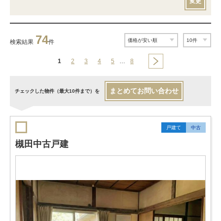
変更
74
検索結果
件
1
2
3
4
5
…
8
まとめてお問い合わせ
チェックした物件（最大10件まで）を
戸建て
中古
槻田中古戸建