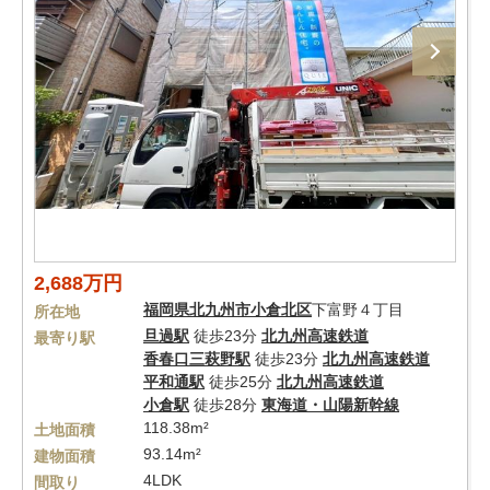
2,688万円
福岡県
北九州市小倉北区
下富野４丁目
所在地
旦過駅
徒歩23分
北九州高速鉄道
最寄り駅
香春口三萩野駅
徒歩23分
北九州高速鉄道
平和通駅
徒歩25分
北九州高速鉄道
小倉駅
徒歩28分
東海道・山陽新幹線
118.38m²
土地面積
93.14m²
建物面積
4LDK
間取り