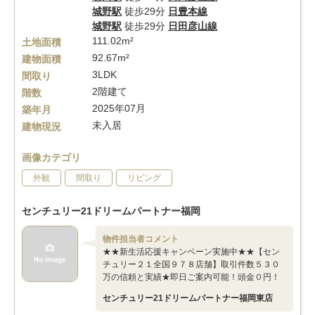
城野駅
徒歩29分
日豊本線
城野駅
徒歩29分
日田彦山線
111.02m²
土地面積
92.67m²
建物面積
3LDK
間取り
2階建て
階数
2025年07月
築年月
未入居
建物現況
画像カテゴリ
外観
間取り
リビング
センチュリー21ドリームパートナー福岡
物件担当者コメント
★★新生活応援キャンペーン実施中★★【セン
チュリー２１全国９７８店舗】取引件数５３０
万の信頼と実績★即日ご案内可能！頭金０円！
センチュリー21ドリームパートナー福岡東店