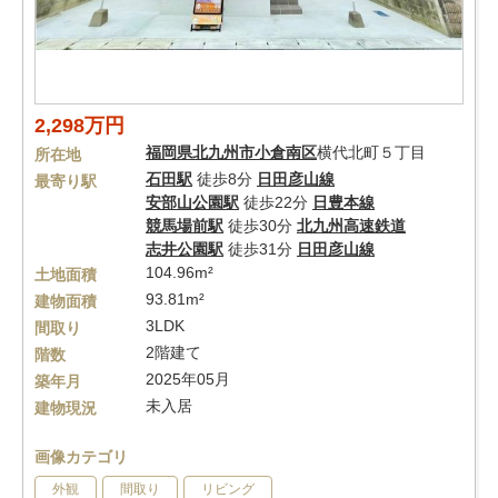
2,298万円
福岡県
北九州市小倉南区
横代北町５丁目
所在地
石田駅
徒歩8分
日田彦山線
最寄り駅
安部山公園駅
徒歩22分
日豊本線
競馬場前駅
徒歩30分
北九州高速鉄道
志井公園駅
徒歩31分
日田彦山線
104.96m²
土地面積
93.81m²
建物面積
3LDK
間取り
2階建て
階数
2025年05月
築年月
未入居
建物現況
画像カテゴリ
外観
間取り
リビング