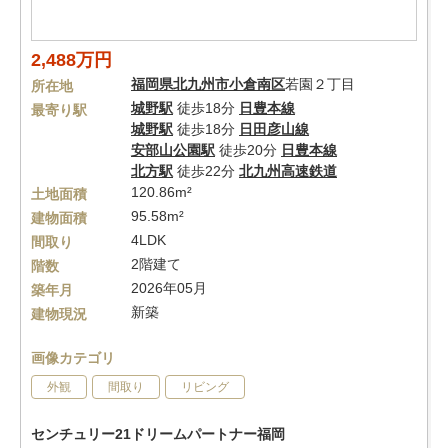
2,488万円
福岡県
北九州市小倉南区
若園２丁目
所在地
城野駅
徒歩18分
日豊本線
最寄り駅
城野駅
徒歩18分
日田彦山線
安部山公園駅
徒歩20分
日豊本線
北方駅
徒歩22分
北九州高速鉄道
120.86m²
土地面積
95.58m²
建物面積
4LDK
間取り
2階建て
階数
2026年05月
築年月
新築
建物現況
画像カテゴリ
外観
間取り
リビング
センチュリー21ドリームパートナー福岡