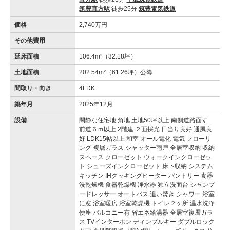
筑豊直方駅
徒歩25分
筑豊電気鉄道
価格
2,740万円
その他費用
延床面積
106.4m²（32.18坪）
土地面積
202.54m²（61.26坪）公簿
間取り・向き
4LDK
築年月
2025年12月
設備
閑静な住宅地 角地 土地50坪以上 南側道路面す
前道６ｍ以上 2階建 ２面採光 日当り良好 通風良
好 LDK15帖以上 和室 オール電化 電気 フローリ
ング 複層ガラス シャッター雨戸 全居室収納 収納
スペース クローゼット ウォークインクローゼッ
ト シューズインクローゼット 床下収納 システム
キッチン IHクッキングヒーター パントリー 食器
洗乾燥機 食器乾燥機 浄水器 独立洗面台 シャンプ
ードレッサー オートバス 追い焚き シャワー 浴室
に窓 浴室暖房 浴室乾燥機 トイレ２ヶ所 温水洗浄
便座 バルコニー有 省エネ給湯器 全居室複層ガラ
ス TVインターホン ディンプルキー ダブルロック