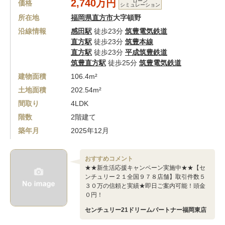
2,740万円
ローン
価格
シミュレーション
所在地
福岡県直方市
大字頓野
沿線情報
感田駅
徒歩23分
筑豊電気鉄道
直方駅
徒歩23分
筑豊本線
直方駅
徒歩23分
平成筑豊鉄道
筑豊直方駅
徒歩25分
筑豊電気鉄道
建物面積
106.4m²
土地面積
202.54m²
間取り
4LDK
階数
2階建て
築年月
2025年12月
おすすめコメント
★★新生活応援キャンペーン実施中★★【セ
ンチュリー２１全国９７８店舗】取引件数５
３０万の信頼と実績★即日ご案内可能！頭金
０円！
センチュリー21ドリームパートナー福岡東店