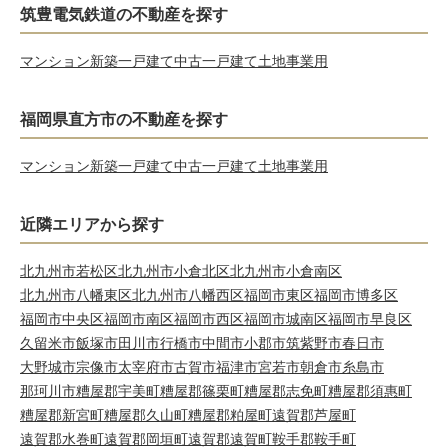
筑豊電気鉄道の不動産を探す
マンション
新築一戸建て
中古一戸建て
土地
事業用
福岡県直方市の不動産を探す
マンション
新築一戸建て
中古一戸建て
土地
事業用
近隣エリアから探す
北九州市若松区
北九州市小倉北区
北九州市小倉南区
北九州市八幡東区
北九州市八幡西区
福岡市東区
福岡市博多区
福岡市中央区
福岡市南区
福岡市西区
福岡市城南区
福岡市早良区
久留米市
飯塚市
田川市
行橋市
中間市
小郡市
筑紫野市
春日市
大野城市
宗像市
太宰府市
古賀市
福津市
宮若市
朝倉市
糸島市
那珂川市
糟屋郡宇美町
糟屋郡篠栗町
糟屋郡志免町
糟屋郡須惠町
糟屋郡新宮町
糟屋郡久山町
糟屋郡粕屋町
遠賀郡芦屋町
遠賀郡水巻町
遠賀郡岡垣町
遠賀郡遠賀町
鞍手郡鞍手町