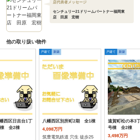
店代表者メッセージ
センチュリー21ドリームパートナー福岡東
店 田原 宏樹
他の取り扱い物件
戸建て
新築
戸建て
新築
幡西区日吉台1丁
八幡西区別所町2期 全1棟
遠賀町松の本3丁
号棟 全2棟
号棟 全2棟
4,098万円
3,498万円
筑豊電気鉄道 穴生 徒歩25