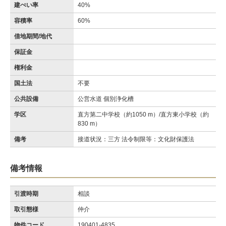
建ぺい率
40%
容積率
60%
借地期間/地代
保証金
権利金
国土法
不要
公共設備
公営水道 個別浄化槽
学区
直方第二中学校（約1050 m）/直方東小学校（約
830 m）
備考
接道状況：三方 法令制限等：文化財保護法
備考情報
引渡時期
相談
取引態様
仲介
物件コード
190401-4835