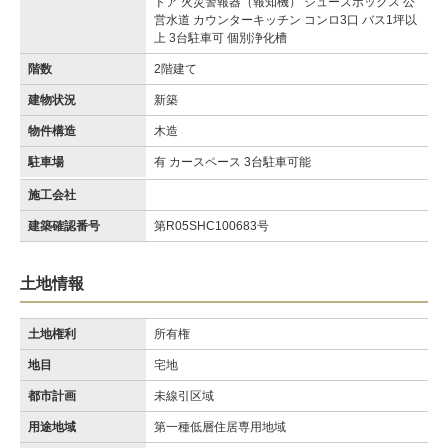
ドア 火災警報器（報知機） シューズボックス 公
営水道 カウンターキッチン コンロ3口 バス1坪以
上 3台駐車可 個別浄化槽
階数
2階建て
建物状況
新築
物件構造
木造
駐車場
有 カースペース 3台駐車可能
施工会社
建築確認番号
第R05SHC100683号
土地情報
土地権利
所有権
地目
宅地
都市計画
未線引区域
用途地域
第一種低層住居専用地域