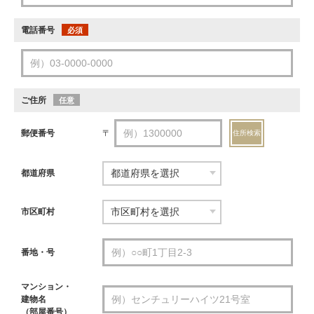
電話番号
必須
ご住所
任意
郵便番号
〒
住所検索
都道府県
市区町村
番地・号
マンション・
建物名
（部屋番号）