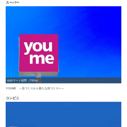
スーパー
ゆめマート頓野（780m）
YOUME ～店づくりから新たな街づくりへ～
コンビニ