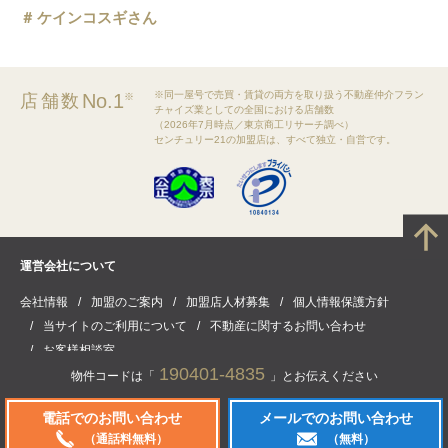
ケインコスギさん
※同一屋号で売買・賃貸の両方を取り扱う不動産仲介フラン
No.1
店舗数
※
チャイズ業としての全国における店舗数
（2026年7月時点／東京商工リサーチ調べ）
センチュリー21の加盟店は、すべて独立・自営です。
運営会社について
会社情報
加盟のご案内
加盟店人材募集
個人情報保護方針
当サイトのご利用について
不動産に関するお問い合わせ
お客様相談室
190401-4835
物件コードは「
」とお伝えください
電話でのお問い合わせ
メールでのお問い合わせ
(C) CENTURY21 Real Estate of Japan Ltd. All rights reserved.
（通話料無料）
（無料）