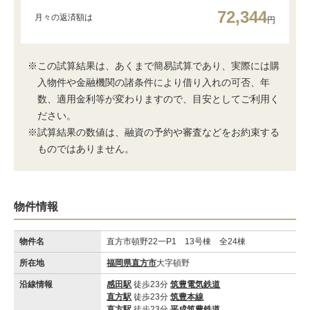
72,344
月々の返済額は
円
※この試算結果は、あくまで簡易試算であり、実際には購
入物件や金融機関の諸条件により借り入れの可否、年
数、適用金利等が変わりますので、目安としてご利用く
ださい。
※試算結果の数値は、融資の予約や審査などをお約束する
ものではありません。
物件情報
物件名
直方市頓野22一P1 13号棟 全24棟
所在地
福岡県直方市
大字頓野
沿線情報
感田駅
徒歩23分
筑豊電気鉄道
直方駅
徒歩23分
筑豊本線
直方駅
徒歩23分
平成筑豊鉄道