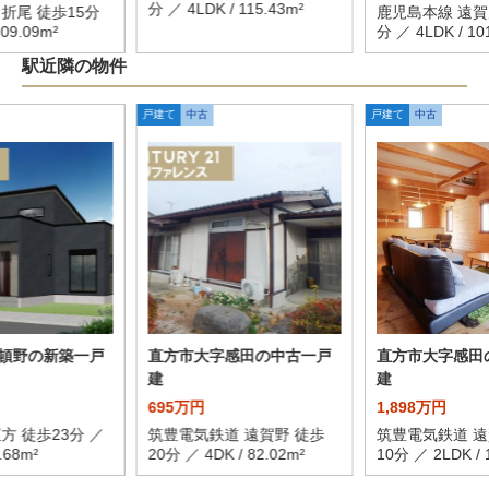
分 ／ 4LDK / 115.43m²
折尾 徒歩15分
鹿児島本線 遠賀
109.09m²
分 ／ 4LDK / 10
駅近隣の物件
戸建て
中古
戸建て
中古
頓野の新築一戸
直方市大字感田の中古一戸
直方市大字感田
建
建
695万円
1,898万円
方 徒歩23分 ／
筑豊電気鉄道 遠賀野 徒歩
筑豊電気鉄道 遠
.68m²
20分 ／ 4DK / 82.02m²
10分 ／ 2LDK / 