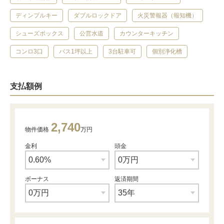
ディンプルキー
ダブルロックドア
火災警報器（報知機）
シューズボックス
公営水道
カウンターキッチン
コンロ3口
バス1坪以上
3台駐車可
個別浄化槽
支払額例
2,740
物件価格
万円
金利
頭金
ボーナス
返済期間