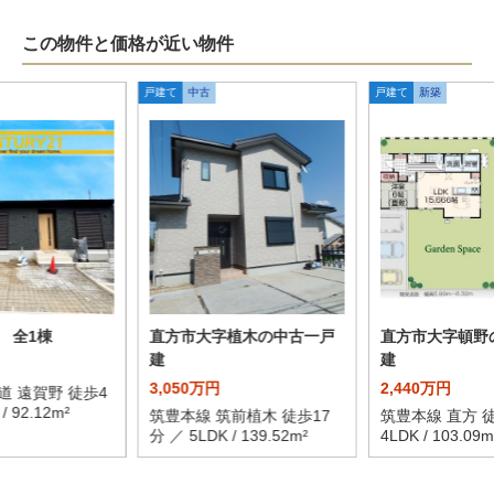
この物件と価格が近い物件
戸建て
中古
戸建て
新築
 全1棟
直方市大字植木の中古一戸
直方市大字頓野
建
建
3,050万円
2,440万円
道 遠賀野 徒歩4
/ 92.12m²
筑豊本線 筑前植木 徒歩17
筑豊本線 直方 徒
分 ／ 5LDK / 139.52m²
4LDK / 103.09m