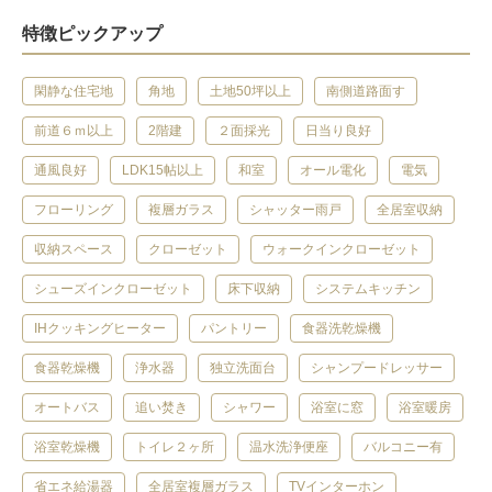
特徴ピックアップ
閑静な住宅地
角地
土地50坪以上
南側道路面す
前道６ｍ以上
2階建
２面採光
日当り良好
通風良好
LDK15帖以上
和室
オール電化
電気
フローリング
複層ガラス
シャッター雨戸
全居室収納
収納スペース
クローゼット
ウォークインクローゼット
シューズインクローゼット
床下収納
システムキッチン
IHクッキングヒーター
パントリー
食器洗乾燥機
食器乾燥機
浄水器
独立洗面台
シャンプードレッサー
オートバス
追い焚き
シャワー
浴室に窓
浴室暖房
浴室乾燥機
トイレ２ヶ所
温水洗浄便座
バルコニー有
省エネ給湯器
全居室複層ガラス
TVインターホン