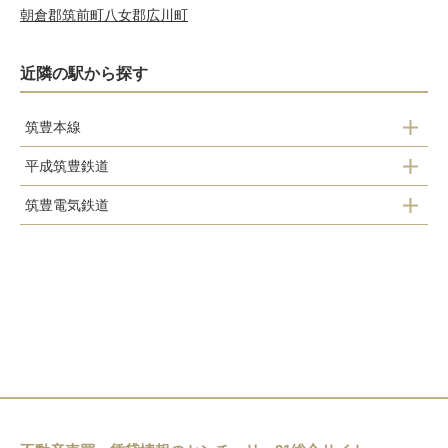
朝倉郡筑前町
八女郡広川町
近隣の駅から探す
筑豊本線
平成筑豊鉄道
筑前植木駅
筑豊電気鉄道
中泉駅
新入駅
遠賀野駅
藤棚駅
直方駅
感田駅
南直方御殿口駅
筑豊直方駅
直方駅