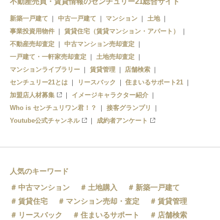
不動産売買・賃貸情報のセンチュリー21総合サイト
新築一戸建て
中古一戸建て
マンション
土地
事業投資用物件
賃貸住宅（賃貸マンション・アパート）
不動産売却査定
中古マンション売却査定
一戸建て・一軒家売却査定
土地売却査定
マンションライブラリー
賃貸管理
店舗検索
センチュリー21とは
リースバック
住まいるサポート21
加盟店人材募集
イメージキャラクター紹介
Who is センチュリワン君！？
接客グランプリ
Youtube公式チャンネル
成約者アンケート
人気のキーワード
中古マンション
土地購入
新築一戸建て
賃貸住宅
マンション売却・査定
賃貸管理
リースバック
住まいるサポート
店舗検索