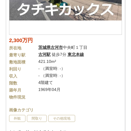
2,300万円
茨城県
古河市
中央町１丁目
所在地
古河駅
徒歩7分
東北本線
最寄り駅
421.10m²
敷地面積
- （満室時: -）
利回り
- （満室時: -）
収入
4階建て
階数
1969年04月
築年月
物件現況
画像カテゴリ
外観
間取り
その他現地