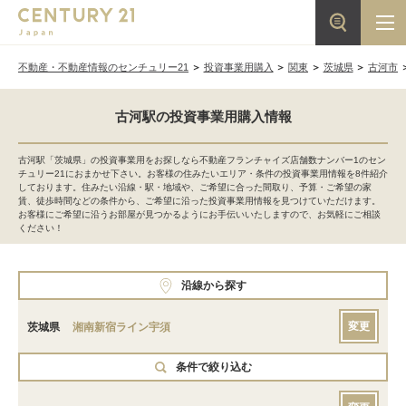
不動産・不動産情報のセンチュリー21
投資事業用購入
関東
茨城県
古河市
古河駅の投資事業用購入情報
古河駅「茨城県」の投資事業用をお探しなら不動産フランチャイズ店舗数ナンバー1のセン
チュリー21におまかせ下さい。お客様の住みたいエリア・条件の投資事業用情報を8件紹介
しております。住みたい沿線・駅・地域や、ご希望に合った間取り、予算・ご希望の家
賃、徒歩時間などの条件から、ご希望に沿った投資事業用情報を見つけていただけます。
お客様にご希望に沿うお部屋が見つかるようにお手伝いいたしますので、お気軽にご相談
ください！
沿線から探す
変更
茨城県
湘南新宿ライン宇須
条件で絞り込む