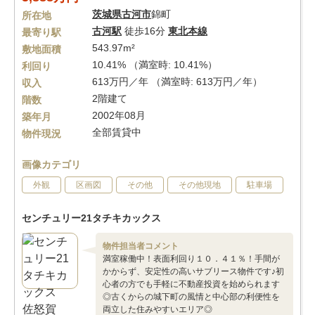
茨城県
古河市
錦町
所在地
古河駅
徒歩16分
東北本線
最寄り駅
543.97m²
敷地面積
10.41% （満室時: 10.41%）
利回り
613万円／年 （満室時: 613万円／年）
収入
2階建て
階数
2002年08月
築年月
全部賃貸中
物件現況
画像カテゴリ
外観
区画図
その他
その他現地
駐車場
センチュリー21タチキカックス
物件担当者コメント
満室稼働中！表面利回り１０．４１％！手間が
かからず、安定性の高いサブリース物件です♪初
心者の方でも手軽に不動産投資を始められます
◎古くからの城下町の風情と中心部の利便性を
両立した住みやすいエリア◎