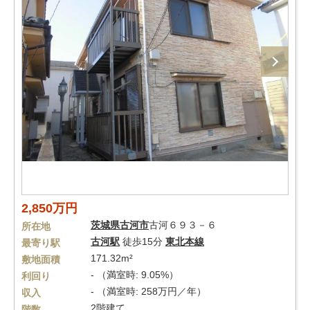
2,850万円
茨城県
古河市
古河６９３－６
所在地
古河駅
徒歩15分
東北本線
最寄り駅
171.32m²
敷地面積
- （満室時: 9.05%）
利回り
- （満室時: 258万円／年）
収入
2階建て
階数