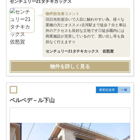
センチュリー21タチキカックス
物件担当者コメント
旧日光街道沿いで人目に触れやすい為、様々な
業種の方にオススメ♪古河駅まで徒歩７分と車以
外のアクセスも良好な立地です◎徒歩圏内には
商業施設が充実しているので、買い出し等も負
担なく行えます☆
センチュリー21タチキカックス 佐怒賀
物件を詳しく見る
事業投資用
一棟
ベルベデ－ル下山