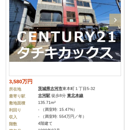
3,580万円
茨城県
古河市
東本町１丁目5-32
所在地
古河駅
徒歩8分
東北本線
最寄り駅
135.71m²
敷地面積
- （満室時: 15.47%）
利回り
- （満室時: 554万円／年）
収入
4階建て
階数