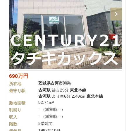
690万円
茨城県
古河市
鴻巣
所在地
古河駅
徒歩29分
東北本線
最寄り駅
古河駅
より車6分 2.40km
東北本線
82.74m²
敷地面積
- （満室時: -）
利回り
- （満室時: -）
収入
3階建て
階数
1982年10月