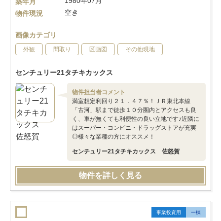
1980年07月
築年月
空き
物件現況
画像カテゴリ
外観
間取り
区画図
その他現地
センチュリー21タチキカックス
物件担当者コメント
満室想定利回り２１．４７％！ＪＲ東北本線
「古河」駅まで徒歩１０分圏内とアクセスも良
く、車が無くても利便性の良い立地です♪近隣に
はスーパー・コンビニ・ドラッグストアが充実
◎様々な業種の方にオススメ！
センチュリー21タチキカックス 佐怒賀
物件を詳しく見る
事業投資用
一棟