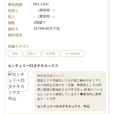
661.13m²
敷地面積
- （満室時: -）
利回り
- （満室時: -）
収入
1階建て
階数
1979年08月下旬
築年月
物件現況
画像カテゴリ
外観
間取り
区画図
その他現地
センチュリー21タチキカックス
物件担当者コメント
国道１２５号線沿いで人の目に触れやすくアク
セス良好な立地です！店舗・事務所としての利
用に最適◎敷地約２００坪で広々♪駐車スペース
もしっかりと確保しています☆◆敷地内に倉庫
あり：１５坪
センチュリー21タチキカックス 中山