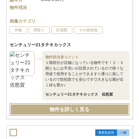
築年月
物件現況
画像カテゴリ
外観
間取り
区画図
その他現地
センチュリー21タチキカックス
物件担当者コメント
１階部分が店舗になっている物件です！２・３
階ともにお手洗いが設置されているので様々な
用途で使用することができます☆通りに面して
いるので防犯面でも安心です◎大きな公園が近
く緑も豊か♪
センチュリー21タチキカックス 佐怒賀
物件を詳しく見る
事業投資用
一棟