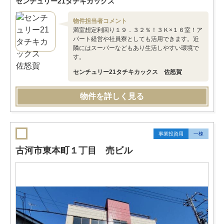
センチュリー21タチキカックス
物件担当者コメント
満室想定利回り１９．３２％！３Ｋ×１６室！ア
パート経営や社員寮としても活用できます。近
隣にはスーパーなどもあり生活しやすい環境で
す。
センチュリー21タチキカックス 佐怒賀
物件を詳しく見る
事業投資用
一棟
古河市東本町１丁目 売ビル