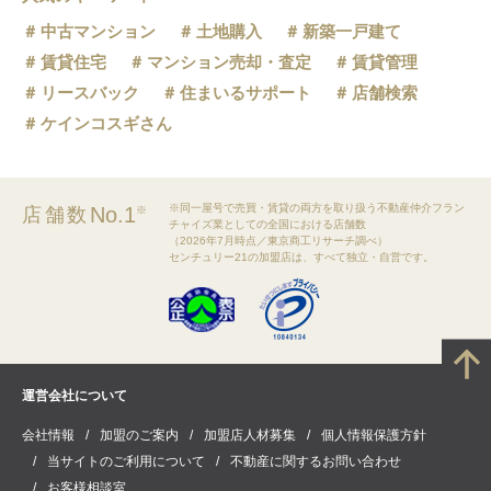
中古マンション
土地購入
新築一戸建て
賃貸住宅
マンション売却・査定
賃貸管理
リースバック
住まいるサポート
店舗検索
ケインコスギさん
※同一屋号で売買・賃貸の両方を取り扱う不動産仲介フラン
No.1
店舗数
※
チャイズ業としての全国における店舗数
（2026年7月時点／東京商工リサーチ調べ）
センチュリー21の加盟店は、すべて独立・自営です。
運営会社について
会社情報
加盟のご案内
加盟店人材募集
個人情報保護方針
当サイトのご利用について
不動産に関するお問い合わせ
お客様相談室