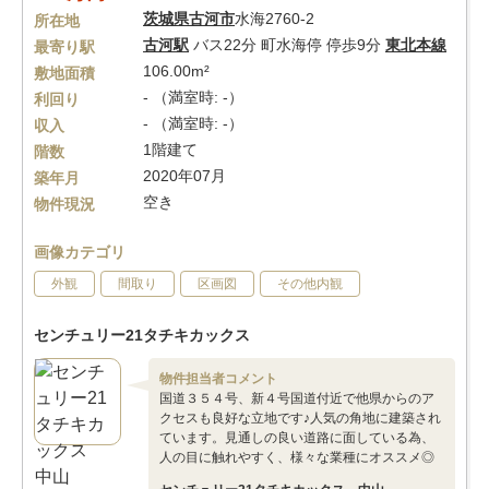
茨城県
古河市
水海2760-2
所在地
古河駅
バス22分 町水海停 停歩9分
東北本線
最寄り駅
106.00m²
敷地面積
- （満室時: -）
利回り
- （満室時: -）
収入
1階建て
階数
2020年07月
築年月
空き
物件現況
画像カテゴリ
外観
間取り
区画図
その他内観
センチュリー21タチキカックス
物件担当者コメント
国道３５４号、新４号国道付近で他県からのア
クセスも良好な立地です♪人気の角地に建築され
ています。見通しの良い道路に面している為、
人の目に触れやすく、様々な業種にオススメ◎