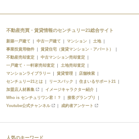
不動産売買・賃貸情報のセンチュリー21総合サイト
新築一戸建て
中古一戸建て
マンション
土地
事業投資用物件
賃貸住宅（賃貸マンション・アパート）
不動産売却査定
中古マンション売却査定
一戸建て・一軒家売却査定
土地売却査定
マンションライブラリー
賃貸管理
店舗検索
センチュリー21とは
リースバック
住まいるサポート21
加盟店人材募集
イメージキャラクター紹介
Who is センチュリワン君！？
接客グランプリ
Youtube公式チャンネル
成約者アンケート
人気のキーワード