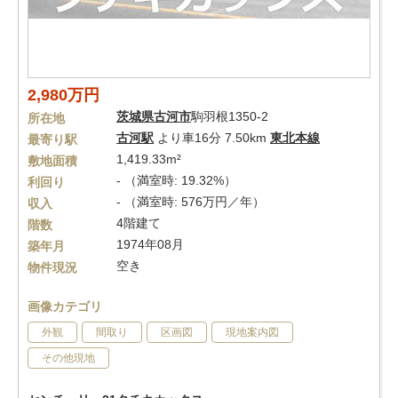
2,980万円
茨城県
古河市
駒羽根1350-2
所在地
古河駅
より車16分 7.50km
東北本線
最寄り駅
1,419.33m²
敷地面積
- （満室時: 19.32%）
利回り
- （満室時: 576万円／年）
収入
4階建て
階数
1974年08月
築年月
空き
物件現況
画像カテゴリ
外観
間取り
区画図
現地案内図
その他現地