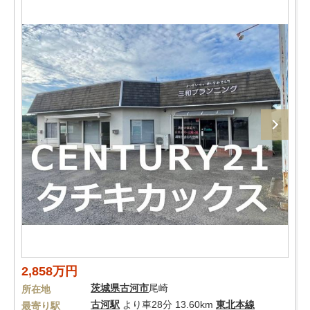
2,858万円
茨城県
古河市
尾崎
所在地
古河駅
より車28分 13.60km
東北本線
最寄り駅