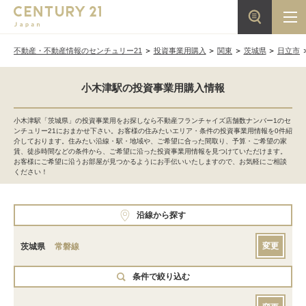
不動産・不動産情報のセンチュリー21
投資事業用購入
関東
茨城県
日立市
小木津駅の投資事業用購入情報
小木津駅「茨城県」の投資事業用をお探しなら不動産フランチャイズ店舗数ナンバー1のセ
ンチュリー21におまかせ下さい。お客様の住みたいエリア・条件の投資事業用情報を0件紹
介しております。住みたい沿線・駅・地域や、ご希望に合った間取り、予算・ご希望の家
賃、徒歩時間などの条件から、ご希望に沿った投資事業用情報を見つけていただけます。
お客様にご希望に沿うお部屋が見つかるようにお手伝いいたしますので、お気軽にご相談
ください！
沿線から探す
変更
茨城県
常磐線
条件で絞り込む