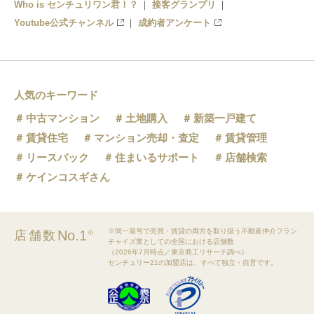
Who is センチュリワン君！？
接客グランプリ
Youtube公式チャンネル
成約者アンケート
人気のキーワード
中古マンション
土地購入
新築一戸建て
賃貸住宅
マンション売却・査定
賃貸管理
リースバック
住まいるサポート
店舗検索
ケインコスギさん
※同一屋号で売買・賃貸の両方を取り扱う不動産仲介フラン
No.1
店舗数
※
チャイズ業としての全国における店舗数
（2026年7月時点／東京商工リサーチ調べ）
センチュリー21の加盟店は、すべて独立・自営です。