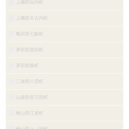
上磯郡知内町
上磯郡木古内町
亀田郡七飯町
茅部郡鹿部町
茅部郡森町
二海郡八雲町
山越郡長万部町
檜山郡江差町
檜山郡上ノ国町