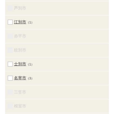
芦別市
江別市
（1）
赤平市
紋別市
士別市
（1）
名寄市
（3）
三笠市
根室市