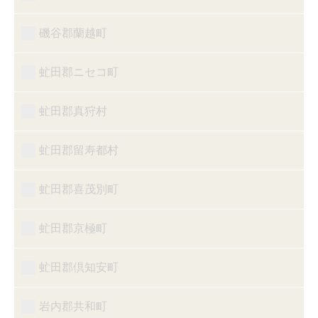
磯谷郡蘭越町
虻田郡ニセコ町
虻田郡真狩村
虻田郡留寿都村
虻田郡喜茂別町
虻田郡京極町
虻田郡倶知安町
岩内郡共和町