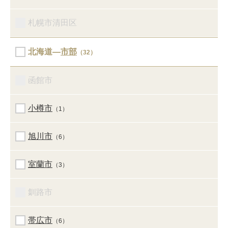
札幌市清田区
北海道―
市部
（32）
函館市
小樽市
（1）
旭川市
（6）
室蘭市
（3）
釧路市
帯広市
（6）