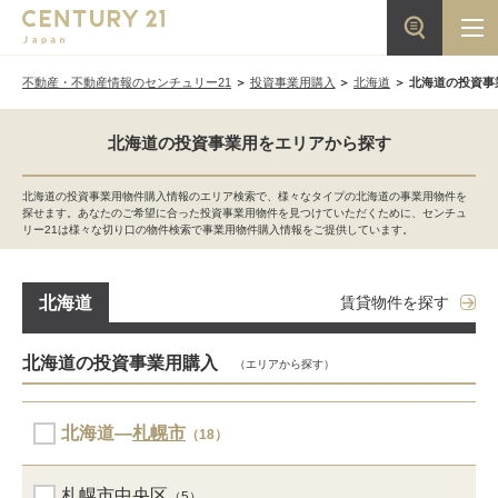
不動産・不動産情報のセンチュリー21
投資事業用購入
北海道
北海道の投資事
北海道の投資事業用をエリアから探す
北海道の投資事業用物件購入情報のエリア検索で、様々なタイプの北海道の事業用物件を
探せます。あなたのご希望に合った投資事業用物件を見つけていただくために、センチュ
リー21は様々な切り口の物件検索で事業用物件購入情報をご提供しています。
賃貸物件を探す
北海道
北海道の投資事業用購入
（エリアから探す）
北海道―
札幌市
（18）
札幌市中央区
（5）