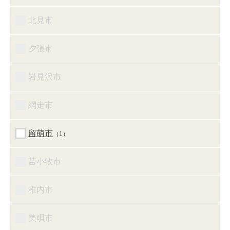
北見市
夕張市
岩見沢市
網走市
留萌市
（1）
苫小牧市
稚内市
美唄市