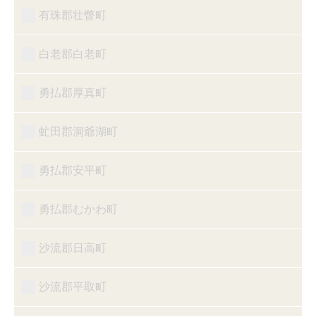
有珠郡壮瞥町
白老郡白老町
勇払郡厚真町
虻田郡洞爺湖町
勇払郡安平町
勇払郡むかわ町
沙流郡日高町
沙流郡平取町