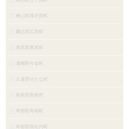
檜山郡厚沢部町
爾志郡乙部町
奥尻郡奥尻町
瀬棚郡今金町
久遠郡せたな町
島牧郡島牧村
寿都郡寿都町
寿都郡黒松内町