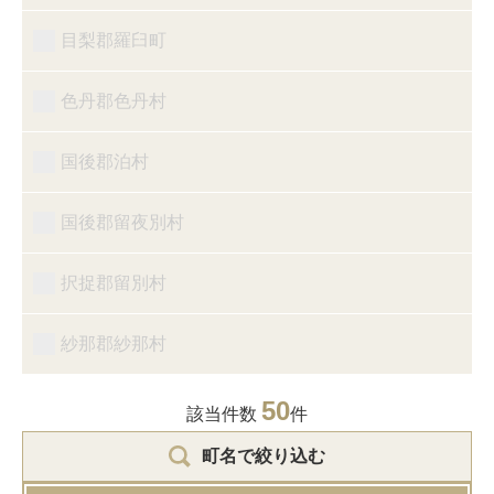
目梨郡羅臼町
色丹郡色丹村
国後郡泊村
国後郡留夜別村
択捉郡留別村
紗那郡紗那村
50
該当件数
件
町名で絞り込む