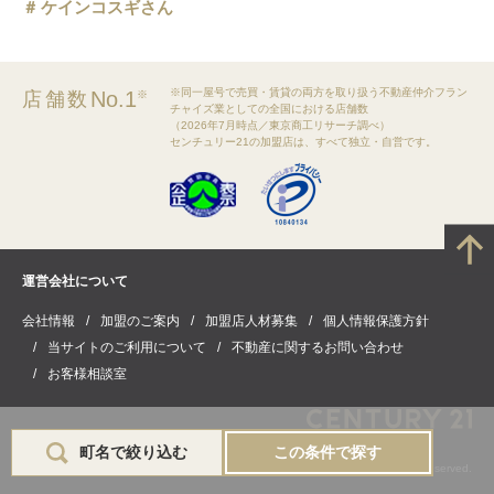
ケインコスギさん
※同一屋号で売買・賃貸の両方を取り扱う不動産仲介フラン
No.1
店舗数
※
チャイズ業としての全国における店舗数
（2026年7月時点／東京商工リサーチ調べ）
センチュリー21の加盟店は、すべて独立・自営です。
運営会社について
会社情報
加盟のご案内
加盟店人材募集
個人情報保護方針
当サイトのご利用について
不動産に関するお問い合わせ
お客様相談室
町名で絞り込む
この条件で探す
(C) CENTURY21 Real Estate of Japan Ltd. All rights reserved.