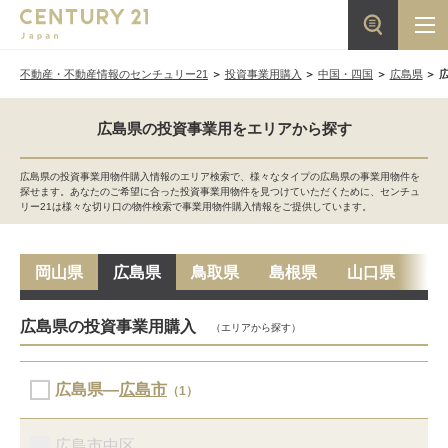
不動産・不動産情報のセンチュリー21
投資事業用購入
中国・四国
広島県
広島県の投資事業用をエリアから探す
広島県の投資事業用物件購入情報のエリア検索で、様々なタイプの広島県の事業用物件を
探せます。あなたのご希望に合った投資事業用物件を見つけていただくために、センチュ
リー21は様々な切り口の物件検索で事業用物件購入情報をご提供しています。
岡山県
広島県
鳥取県
島根県
山口県
徳
広島県の投資事業用購入
（エリアから探す）
広島県―
広島市
（1）
広島市中区