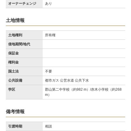
オーナーチェンジ
あり
土地情報
土地権利
所有権
借地期間/地代
保証金
権利金
国土法
不要
公共設備
都市ガス 公営水道 公共下水
学区
郡山第二中学校（約982 m）/赤木小学校（約268
m）
備考情報
引渡時期
相談