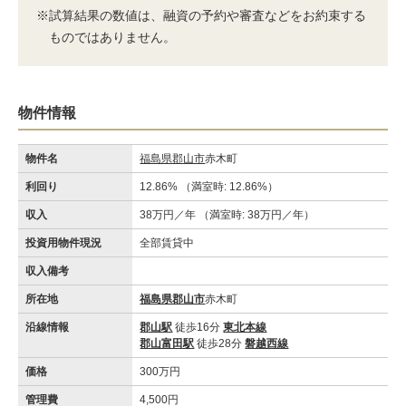
※試算結果の数値は、融資の予約や審査などをお約束する
ものではありません。
物件情報
物件名
福島県郡山市
赤木町
利回り
12.86% （満室時: 12.86%）
収入
38万円／年 （満室時: 38万円／年）
投資用物件現況
全部賃貸中
収入備考
所在地
福島県郡山市
赤木町
沿線情報
郡山駅
徒歩16分
東北本線
郡山富田駅
徒歩28分
磐越西線
価格
300万円
管理費
4,500円