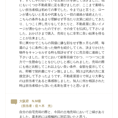
ず、すぐに手の空いている営業の方を探して頂きました。他
にもいくつか不動産屋に足を運びましたが、ここまで素晴ら
しい担当者様は初めての事でした。今まではと言うと、ロー
ンが通らないと見るや代案もなく一切の連絡が途絶えたり、
こちらの条件をあまり理解せず手当たり次第に紹介してきた
り、しつこく押し売りをしてきたりと、不動産屋に良いイメ
ージが湧かなかったのですが、その全てを払拭して下さいま
した。おかげさまで購入、売却ともに非常に良い結果を得る
ことが出来ました。
常に爽やかでこちらの我儘に嫌な顔をせず数ヶ月もの間、毎
週のように条件に合った物件を紹介してくれ、決まりかけた
物件をキャンセルする時も怪訝せずすぐに売主様に連絡して
下さいました。全てにおいて顧客目線でかつ、一つ一つに全
力で一生懸命なことをひしひしと感じられました。売却の際
にも他と比較してこれ以上ない良い条件、金額を提示してく
れ、即断で契約書にサイン致しました。聞けば代表の方に直
接交渉して下さったようです。不動産屋巡りで何より大事な
のは担当者であると痛感致しました。知人に何か相談された
時は担当者様から頂いた名刺を渡そうと思います。
大阪府 N.M様
（担当者：佐々木 光）
自分の自宅売却の際と、今回の土地売却においてご縁があり
ました。基本的には積極的に対応頂いたと思う。