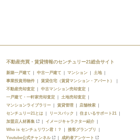
安積永盛駅
郡山富田駅
郡山駅
喜久田駅
安子ケ島駅
磐梯熱海駅
不動産売買・賃貸情報のセンチュリー21総合サイト
中山宿駅
新築一戸建て
中古一戸建て
マンション
土地
事業投資用物件
賃貸住宅（賃貸マンション・アパート）
不動産売却査定
中古マンション売却査定
一戸建て・一軒家売却査定
土地売却査定
マンションライブラリー
賃貸管理
店舗検索
センチュリー21とは
リースバック
住まいるサポート21
加盟店人材募集
イメージキャラクター紹介
Who is センチュリワン君！？
接客グランプリ
Youtube公式チャンネル
成約者アンケート