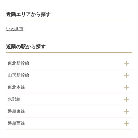
近隣エリアから探す
いわき市
近隣の駅から探す
東北新幹線
山形新幹線
郡山駅
東北本線
郡山駅
水郡線
安積永盛駅
磐越東線
谷田川駅
郡山駅
磐越西線
舞木駅
磐城守山駅
日和田駅
郡山駅
郡山駅