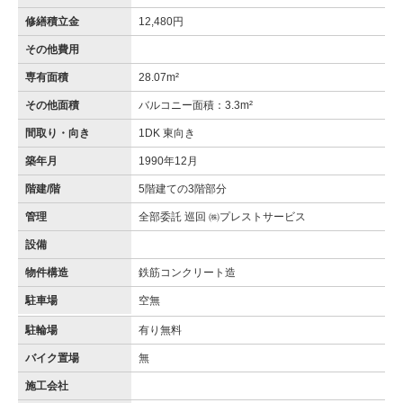
修繕積立金
12,480円
その他費用
専有面積
28.07m²
その他面積
バルコニー面積：3.3m²
間取り・向き
1DK 東向き
築年月
1990年12月
階建/階
5階建ての3階部分
管理
全部委託 巡回 ㈱プレストサービス
設備
物件構造
鉄筋コンクリート造
駐車場
空無
駐輪場
有り無料
バイク置場
無
施工会社