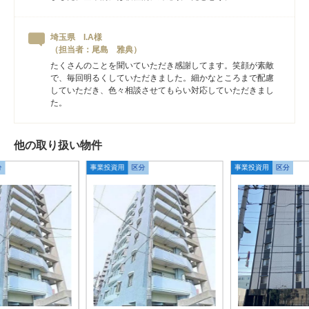
埼玉県 I.A様
（担当者：尾島 雅典）
たくさんのことを聞いていただき感謝してます。笑顔が素敵
で、毎回明るくしていただきました。細かなところまで配慮
していただき、色々相談させてもらい対応していただきまし
た。
他の取り扱い物件
分
事業投資用
区分
事業投資用
区分