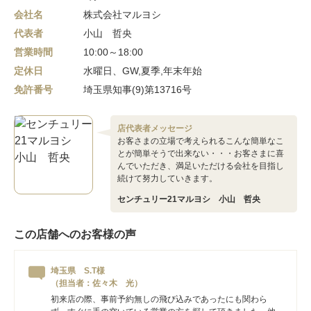
会社名
株式会社マルヨシ
代表者
小山 哲央
営業時間
10:00～18:00
定休日
水曜日、GW,夏季,年末年始
免許番号
埼玉県知事(9)第13716号
店代表者メッセージ
お客さまの立場で考えられるこんな簡単なこ
とが簡単そうで出来ない・・・お客さまに喜
んでいただき、満足いただける会社を目指し
続けて努力していきます。
センチュリー21マルヨシ 小山 哲央
この店舗へのお客様の声
埼玉県 S.T様
（担当者：佐々木 光）
初来店の際、事前予約無しの飛び込みであったにも関わら