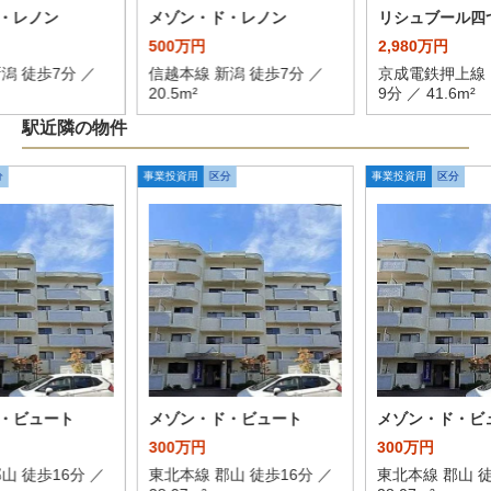
・レノン
メゾン・ド・レノン
リシュブール四
500万円
2,980万円
潟 徒歩7分 ／
信越本線 新潟 徒歩7分 ／
京成電鉄押上線 
20.5m²
9分 ／ 41.6m²
駅近隣の物件
分
事業投資用
区分
事業投資用
区分
・ビュート
メゾン・ド・ビュート
メゾン・ド・ビ
300万円
300万円
山 徒歩16分 ／
東北本線 郡山 徒歩16分 ／
東北本線 郡山 徒