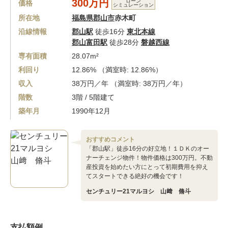
300万円
ローン
価格
シミュレーション
所在地
福島県郡山市
赤木町
沿線情報
郡山駅
徒歩16分
東北本線
郡山富田駅
徒歩28分
磐越西線
専有面積
28.07m²
利回り
12.86% （満室時: 12.86%）
収入
38万円／年 （満室時: 38万円／年）
階数
3階 / 5階建て
築年月
1990年12月
おすすめコメント
「郡山駅」徒歩16分の好立地！１ＤＫのオー
ナーチェンジ物件！物件価格は300万円。不動
産投資を始めたい方にとって初期費用を抑え
てスタートできる絶好の機会です！
センチュリー21マルヨシ 山﨑 脩斗
支払額例