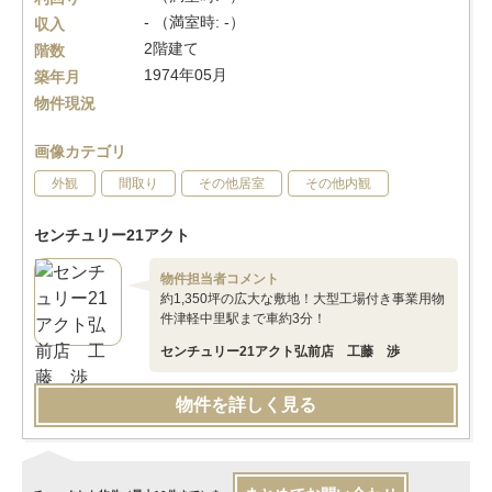
- （満室時: -）
収入
2階建て
階数
1974年05月
築年月
物件現況
画像カテゴリ
外観
間取り
その他居室
その他内観
センチュリー21アクト
物件担当者コメント
約1,350坪の広大な敷地！大型工場付き事業用物
件津軽中里駅まで車約3分！
センチュリー21アクト弘前店 工藤 渉
物件を詳しく見る