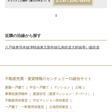
まとめてお問い合わせ
チェックした物件（最大10件まで）を
1
近隣の沿線から探す
八戸線
奥羽本線
津軽線
東北新幹線
弘南鉄道大鰐線
青い森鉄道
不動産売買・賃貸情報のセンチュリー21総合サイト
新築一戸建て
中古一戸建て
マンション
土地
事業投資用物件
賃貸住宅（賃貸マンション・アパート）
不動産売却査定
中古マンション売却査定
一戸建て・一軒家売却査定
土地売却査定