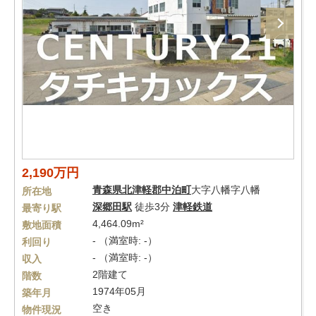
2,190万円
青森県
北津軽郡中泊町
大字八幡字八幡
所在地
深郷田駅
徒歩3分
津軽鉄道
最寄り駅
4,464.09m²
敷地面積
- （満室時: -）
利回り
- （満室時: -）
収入
2階建て
階数
1974年05月
築年月
空き
物件現況