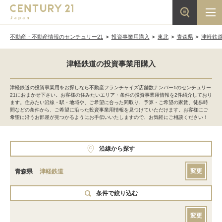
不動産・不動産情報のセンチュリー21
投資事業用購入
東北
青森県
津軽鉄
津軽鉄道の投資事業用購入
津軽鉄道の投資事業用をお探しなら不動産フランチャイズ店舗数ナンバー1のセンチュリー
21におまかせ下さい。お客様の住みたいエリア・条件の投資事業用情報を2件紹介しており
ます。住みたい沿線・駅・地域や、ご希望に合った間取り、予算・ご希望の家賃、徒歩時
間などの条件から、ご希望に沿った投資事業用情報を見つけていただけます。お客様にご
希望に沿うお部屋が見つかるようにお手伝いいたしますので、お気軽にご相談ください！
沿線から探す
変更
青森県
津軽鉄道
条件で絞り込む
変更