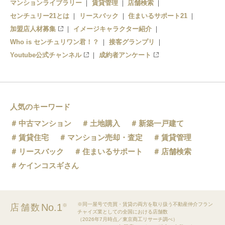
マンションライブラリー
賃貸管理
店舗検索
センチュリー21とは
リースバック
住まいるサポート21
加盟店人材募集
イメージキャラクター紹介
Who is センチュリワン君！？
接客グランプリ
Youtube公式チャンネル
成約者アンケート
人気のキーワード
中古マンション
土地購入
新築一戸建て
賃貸住宅
マンション売却・査定
賃貸管理
リースバック
住まいるサポート
店舗検索
ケインコスギさん
※同一屋号で売買・賃貸の両方を取り扱う不動産仲介フラン
No.1
店舗数
※
チャイズ業としての全国における店舗数
（2026年7月時点／東京商工リサーチ調べ）