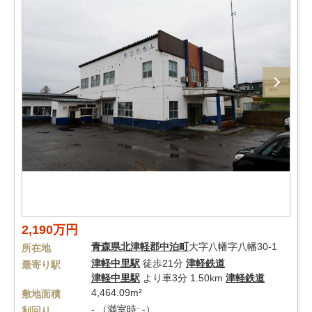
2,190万円
青森県
北津軽郡中泊町
大字八幡字八幡30-1
所在地
津軽中里駅
徒歩21分
津軽鉄道
最寄り駅
津軽中里駅
より車3分 1.50km
津軽鉄道
4,464.09m²
敷地面積
- （満室時: -）
利回り