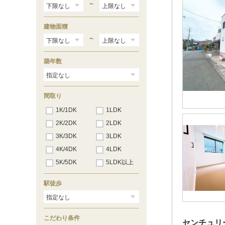
～
建物面積
～
築年数
間取り
1K/1DK
1LDK
2K/2DK
2LDK
3K/3DK
3LDK
4K/4DK
4LDK
5K/5DK
5LDK以上
駅徒歩
こだわり条件
センチュリ