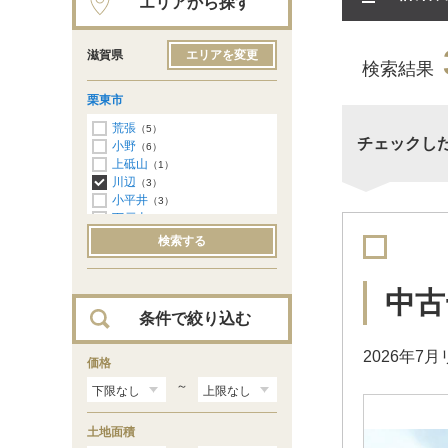
エリアから探す
滋賀県
エリアを変更
検索結果
栗東市
荒張
（5）
チェックし
小野
（6）
上砥山
（1）
川辺
（3）
小平井
（3）
下戸山
（3）
出庭
（1）
検索する
林
（5）
御園
（1）
安養寺
（1）
中古
大橋
（2）
条件で絞り込む
2026年
価格
～
土地面積