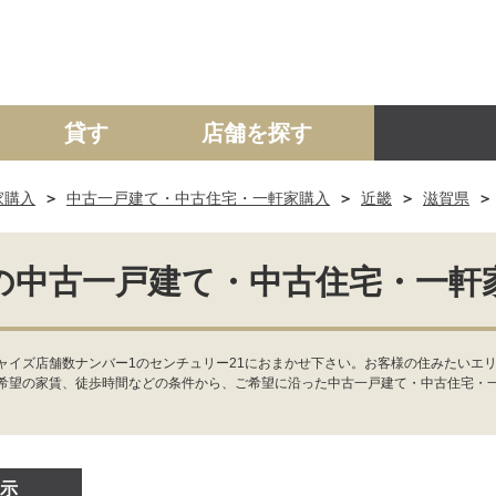
貸す
店舗を探す
家購入
中古一戸建て・中古住宅・一軒家購入
近畿
滋賀県
建て
マンション
土地
事業投資用
の中古一戸建て・中古住宅・一軒
ャイズ店舗数ナンバー1のセンチュリー21におまかせ下さい。お客様の住みたいエ
希望の家賃、徒歩時間などの条件から、ご希望に沿った中古一戸建て・中古住宅・
示