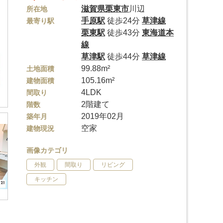
滋賀県
栗東市
川辺
所在地
手原駅
徒歩24分
草津線
最寄り駅
栗東駅
徒歩43分
東海道本
線
草津駅
徒歩44分
草津線
99.88m²
土地面積
105.16m²
建物面積
4LDK
間取り
2階建て
階数
2019年02月
築年月
空家
建物現況
画像カテゴリ
外観
間取り
リビング
キッチン