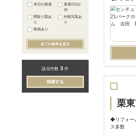
本日の新着
新着5日以
内
間取り図あ
外観写真あ
り
り
動画あり
全ての条件を見る
3
該当件数
件
検索する
栗東
◆リフォー
ス多数