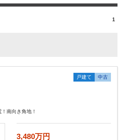
1
戸建て
中古
発電！南向き角地！
3,480万円