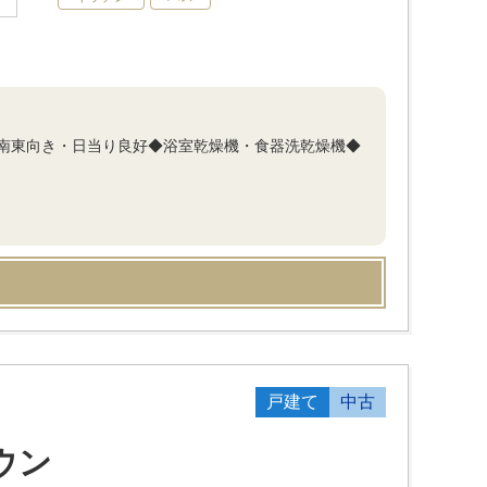
南東向き・日当り良好◆浴室乾燥機・食器洗乾燥機◆
戸建て
中古
ウン