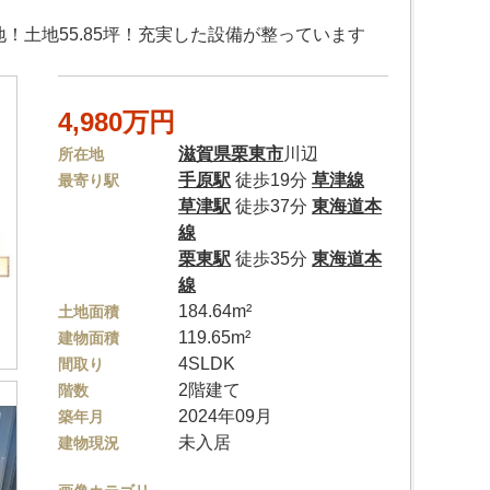
地！土地55.85坪！充実した設備が整っています
4,980万円
滋賀県
栗東市
川辺
所在地
手原駅
徒歩19分
草津線
最寄り駅
草津駅
徒歩37分
東海道本
線
栗東駅
徒歩35分
東海道本
線
184.64m²
土地面積
119.65m²
建物面積
4SLDK
間取り
2階建て
階数
2024年09月
築年月
未入居
建物現況