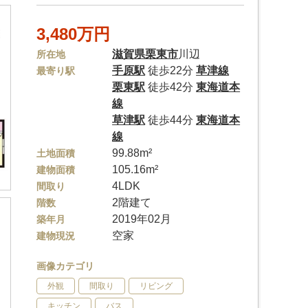
3,480万円
滋賀県
栗東市
川辺
所在地
手原駅
徒歩22分
草津線
最寄り駅
栗東駅
徒歩42分
東海道本
線
草津駅
徒歩44分
東海道本
線
99.88m²
土地面積
105.16m²
建物面積
4LDK
間取り
2階建て
階数
2019年02月
築年月
空家
建物現況
画像カテゴリ
外観
間取り
リビング
キッチン
バス