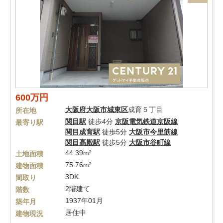
600万円
大阪府
大阪市城東区
成育５丁目
所在地
関目駅
徒歩4分
京阪電気鉄道京阪線
最寄り駅
関目成育駅
徒歩5分
大阪市今里筋線
関目高殿駅
徒歩5分
大阪市谷町線
44.39m²
土地面積
75.76m²
建物面積
3DK
間取り
2階建て
階数
1937年01月
築年月
居住中
建物現況