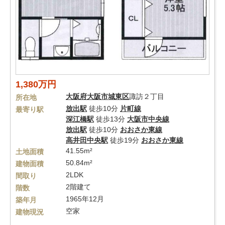
1,380万円
大阪府
大阪市城東区
諏訪２丁目
所在地
放出駅
徒歩10分
片町線
最寄り駅
深江橋駅
徒歩13分
大阪市中央線
放出駅
徒歩10分
おおさか東線
高井田中央駅
徒歩19分
おおさか東線
41.55m²
土地面積
50.84m²
建物面積
2LDK
間取り
2階建て
階数
1965年12月
築年月
空家
建物現況