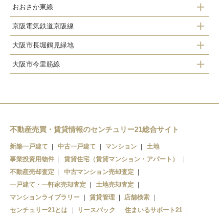
おおさか東線
京橋駅
京橋駅
京阪電気鉄道京阪線
ＪＲ野江駅
大阪市長堀鶴見緑地
関目駅
鴫野駅
大阪市今里筋線
京橋駅
野江駅
関目成育駅
蒲生四丁目駅
京橋駅
蒲生四丁目駅
今福鶴見駅
鴫野駅
不動産売買・賃貸情報のセンチュリー21総合サイト
新築一戸建て
中古一戸建て
マンション
土地
事業投資用物件
賃貸住宅（賃貸マンション・アパート）
不動産売却査定
中古マンション売却査定
一戸建て・一軒家売却査定
土地売却査定
マンションライブラリー
賃貸管理
店舗検索
センチュリー21とは
リースバック
住まいるサポート21