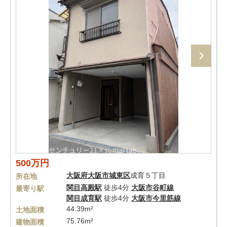
500万円
大阪府
大阪市城東区
成育５丁目
所在地
関目高殿駅
徒歩4分
大阪市谷町線
最寄り駅
関目成育駅
徒歩4分
大阪市今里筋線
44.39m²
土地面積
75.76m²
建物面積