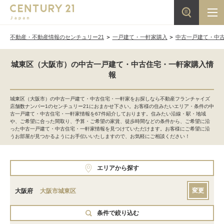
不動産・不動産情報のセンチュリー21
一戸建て・一軒家購入
中古一戸建て・中
城東区（大阪市）の中古一戸建て・中古住宅・一軒家購入情
報
城東区（大阪市）の中古一戸建て・中古住宅・一軒家をお探しなら不動産フランチャイズ
店舗数ナンバー1のセンチュリー21におまかせ下さい。お客様の住みたいエリア・条件の中
古一戸建て・中古住宅・一軒家情報を67件紹介しております。住みたい沿線・駅・地域
や、ご希望に合った間取り、予算・ご希望の家賃、徒歩時間などの条件から、ご希望に沿
った中古一戸建て・中古住宅・一軒家情報を見つけていただけます。お客様にご希望に沿
うお部屋が見つかるようにお手伝いいたしますので、お気軽にご相談ください！
エリアから探す
変更
大阪府
大阪市城東区
条件で絞り込む