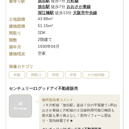
放出駅
徒歩7分
片町線
最寄り駅
放出駅
徒歩7分
おおさか東線
深江橋駅
徒歩13分
大阪市中央線
43.88m²
土地面積
51.15m²
建物面積
2DK
間取り
2階建て
階数
1930年04月
築年月
空家
建物現況
画像カテゴリ
外観
間取り
和室
洋室
その他内観
センチュリー21グッドアイ不動産販売
物件担当者コメント
ＪＲ片町線『放出駅』徒歩７分の平屋建て♪JRお
おさか東線と片町線の２沿線利用可能◎梅田も
新大阪も乗り換えなし！室内リフォーム歴あ
り・室内綺麗です★