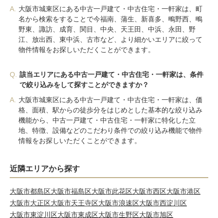
A.
大阪市城東区にある中古一戸建て・中古住宅・一軒家は、町
名から検索をすることで今福南、蒲生、新喜多、鴫野西、鴫
野東、諏訪、成育、関目、中央、天王田、中浜、永田、野
江、放出西、東中浜、古市など、より細かいエリアに絞って
物件情報をお探しいただくことができます。
Q.
該当エリアにある中古一戸建て・中古住宅・一軒家は、条件
で絞り込みをして探すことができますか？
A.
大阪市城東区にある中古一戸建て・中古住宅・一軒家は、価
格、面積、駅からの徒歩分をはじめとした基本的な絞り込み
機能から、中古一戸建て・中古住宅・一軒家に特化した立
地、特徴、設備などのこだわり条件での絞り込み機能で物件
情報をお探しいただくことができます。
近隣エリアから探す
大阪市都島区
大阪市福島区
大阪市此花区
大阪市西区
大阪市港区
大阪市大正区
大阪市天王寺区
大阪市浪速区
大阪市西淀川区
大阪市東淀川区
大阪市東成区
大阪市生野区
大阪市旭区