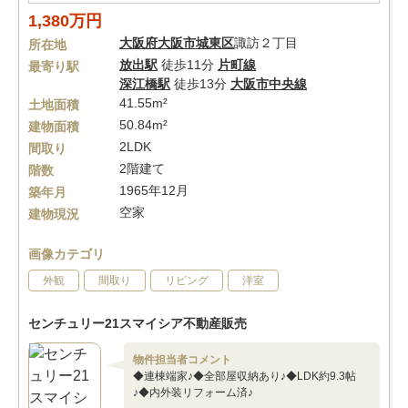
1,380万円
大阪府
大阪市城東区
諏訪２丁目
所在地
放出駅
徒歩11分
片町線
最寄り駅
深江橋駅
徒歩13分
大阪市中央線
41.55m²
土地面積
50.84m²
建物面積
2LDK
間取り
2階建て
階数
1965年12月
築年月
空家
建物現況
画像カテゴリ
外観
間取り
リビング
洋室
センチュリー21スマイシア不動産販売
物件担当者コメント
◆連棟端家♪◆全部屋収納あり♪◆LDK約9.3帖
♪◆内外装リフォーム済♪