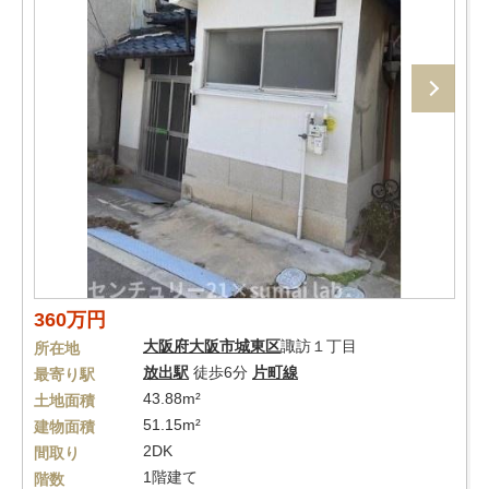
360万円
大阪府
大阪市城東区
諏訪１丁目
所在地
放出駅
徒歩6分
片町線
最寄り駅
43.88m²
土地面積
51.15m²
建物面積
2DK
間取り
1階建て
階数