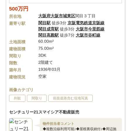
500万円
大阪府
大阪市城東区
関目３丁目
所在地
関目駅
徒歩3分
京阪電気鉄道京阪線
最寄り駅
関目成育駅
徒歩3分
大阪市今里筋線
関目高殿駅
徒歩7分
大阪市谷町線
60.00m²
土地面積
75.00m²
建物面積
3DK
間取り
2階建て
階数
1936年03月
築年月
空家
建物現況
画像カテゴリ
外観
間取り
前面道路含む現地写真
センチュリー21スマイシア不動産販売
物件担当者コメント
◆複数沿線利用可能♪◆屋根裏収納付♪◆周辺施