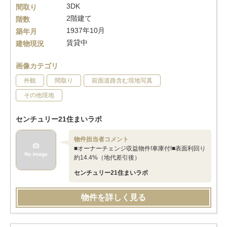
3DK
間取り
2階建て
階数
1937年10月
築年月
賃貸中
建物現況
画像カテゴリ
外観
間取り
前面道路含む現地写真
その他現地
センチュリー21住まいラボ
物件担当者コメント
■オーナーチェンジ収益物件!車庫付!■表面利回り
約14.4%（地代差引後）
センチュリー21住まいラボ
物件を詳しく見る