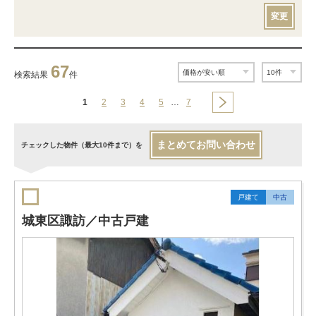
変更
67
検索結果
件
1
2
3
4
5
…
7
まとめてお問い合わせ
チェックした物件（最大10件まで）を
戸建て
中古
城東区諏訪／中古戸建