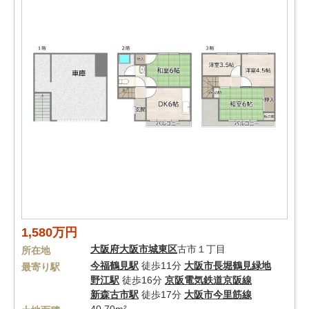
1,580万円
大阪府
大阪市城東区
古市１丁目
所在地
今福鶴見駅
徒歩11分
大阪市長堀鶴見緑地
最寄り駅
野江駅
徒歩16分
京阪電気鉄道京阪線
新森古市駅
徒歩17分
大阪市今里筋線