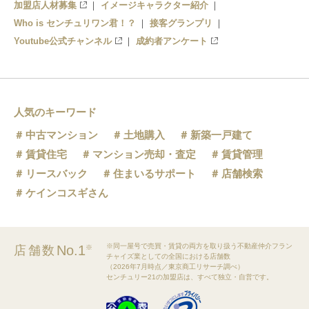
加盟店人材募集
イメージキャラクター紹介
Who is センチュリワン君！？
接客グランプリ
Youtube公式チャンネル
成約者アンケート
人気のキーワード
中古マンション
土地購入
新築一戸建て
賃貸住宅
マンション売却・査定
賃貸管理
リースバック
住まいるサポート
店舗検索
ケインコスギさん
※同一屋号で売買・賃貸の両方を取り扱う不動産仲介フラン
No.1
店舗数
※
チャイズ業としての全国における店舗数
（2026年7月時点／東京商工リサーチ調べ）
センチュリー21の加盟店は、すべて独立・自営です。