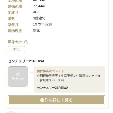
40.70m²
土地面積
77.44m²
建物面積
4DK
間取り
3階建て
階数
1979年02月
築年月
空家
建物現況
画像カテゴリ
間取り
センチュリー21REIWA
物件担当者コメント
☆周辺施設充実！生活至便な住環境☆シャッタ
ー付駐車スペース有
センチュリー21REIWA
物件を詳しく見る