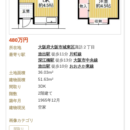
480万円
大阪府
大阪市城東区
諏訪２丁目
所在地
放出駅
徒歩11分
片町線
最寄り駅
深江橋駅
徒歩13分
大阪市中央線
放出駅
徒歩10分
おおさか東線
36.03m²
土地面積
51.63m²
建物面積
3DK
間取り
2階建て
階数
1965年12月
築年月
空家
建物現況
画像カテゴリ
間取り