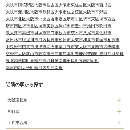
大阪市阿倍野区
大阪市住吉区
大阪市東住吉区
大阪市西成区
大阪市淀川区
大阪市鶴見区
大阪市住之江区
大阪市平野区
大阪市北区
大阪市中央区
堺市堺区
堺市中区
堺市東区
堺市西区
堺市南区
堺市北区
堺市美原区
岸和田市
豊中市
池田市
吹田市
泉大津市
高槻市
貝塚市
守口市
枚方市
茨木市
八尾市
泉佐野市
富田林市
寝屋川市
河内長野市
松原市
大東市
和泉市
箕面市
柏原市
羽曳野市
門真市
摂津市
高石市
藤井寺市
東大阪市
泉南市
四條畷市
交野市
大阪狭山市
阪南市
三島郡島本町
豊能郡豊能町
豊能郡能勢町
泉北郡忠岡町
泉南郡熊取町
泉南郡田尻町
泉南郡岬町
南河内郡太子町
南河内郡河南町
近隣の駅から探す
大阪環状線
片町線
京橋駅
ＪＲ東西線
鴫野駅