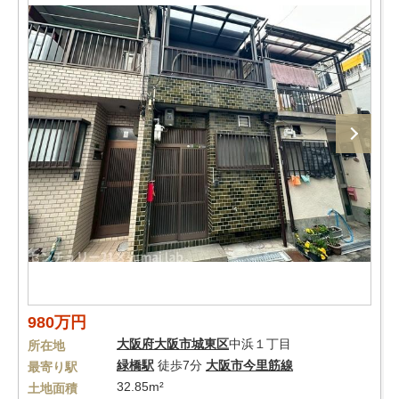
980万円
大阪府
大阪市城東区
中浜１丁目
所在地
緑橋駅
徒歩7分
大阪市今里筋線
最寄り駅
32.85m²
土地面積