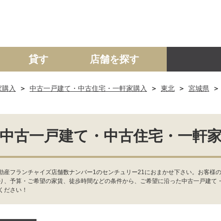
貸す
店舗を探す
家購入
中古一戸建て・中古住宅・一軒家購入
東北
宮城県
建て
マンション
土地
事業投資用
中古一戸建て・中古住宅・一軒
動産フランチャイズ店舗数ナンバー1のセンチュリー21におまかせ下さい。お客様
り、予算・ご希望の家賃、徒歩時間などの条件から、ご希望に沿った中古一戸建て
ください！