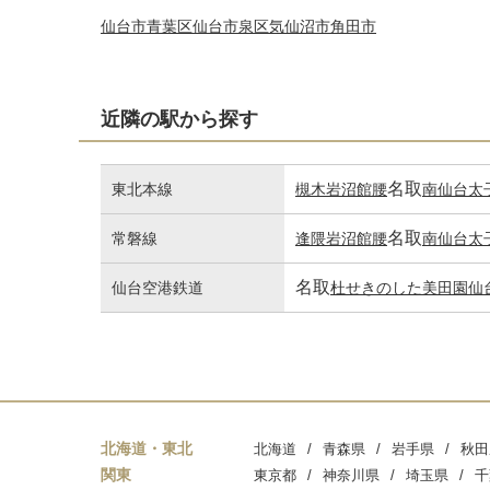
仙台市青葉区
仙台市泉区
気仙沼市
角田市
近隣の駅から探す
名取
東北本線
槻木
岩沼
館腰
南仙台
太
名取
常磐線
逢隈
岩沼
館腰
南仙台
太
名取
仙台空港鉄道
杜せきのした
美田園
仙
北海道・東北
北海道
青森県
岩手県
秋田
関東
東京都
神奈川県
埼玉県
千