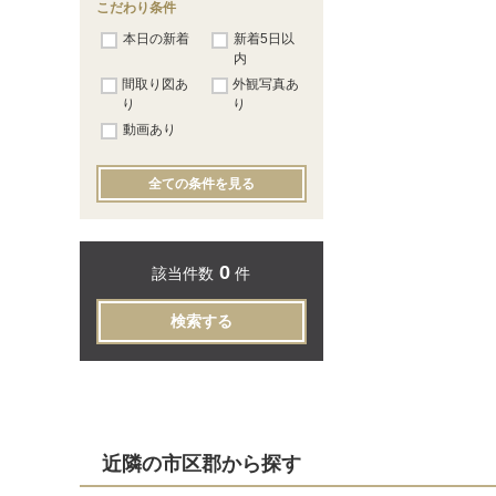
こだわり条件
本日の新着
新着5日以
内
間取り図あ
外観写真あ
り
り
動画あり
全ての条件を見る
0
該当件数
件
検索する
近隣の市区郡から探す