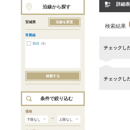
詳細表
沿線から探す
宮城県
沿線を変更
検索結果
常磐線
仙台
（3）
チェックし
検索する
チェックし
条件で絞り込む
価格
～