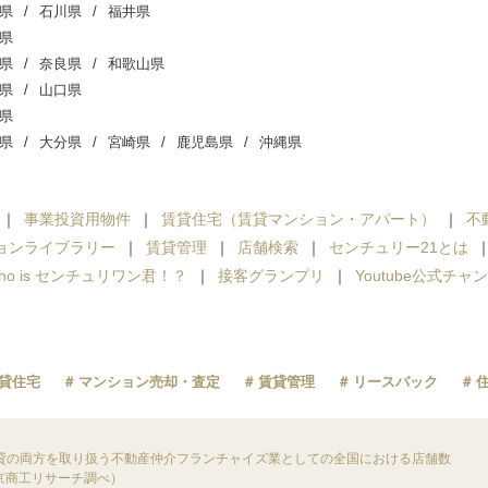
県
石川県
福井県
県
県
奈良県
和歌山県
県
山口県
県
県
大分県
宮崎県
鹿児島県
沖縄県
事業投資用物件
賃貸住宅（賃貸マンション・アパート）
不
ョンライブラリー
賃貸管理
店舗検索
センチュリー21とは
ho is センチュリワン君！？
接客グランプリ
Youtube公式チャ
貸住宅
マンション売却・査定
賃貸管理
リースバック
貸の両方を取り扱う不動産仲介フランチャイズ業としての全国における店舗数
東京商工リサーチ調べ）