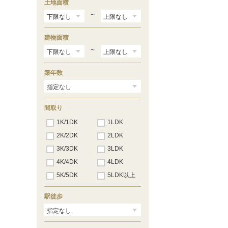
土地面積
～
建物面積
～
築年数
間取り
1K/1DK
1LDK
2K/2DK
2LDK
3K/3DK
3LDK
4K/4DK
4LDK
5K/5DK
5LDK以上
駅徒歩