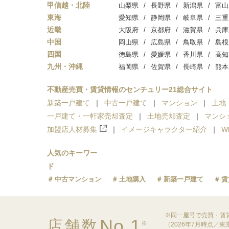
甲信越・北陸
山梨県
長野県
新潟県
富山
東海
愛知県
静岡県
岐阜県
三重
近畿
大阪府
京都府
滋賀県
兵庫
中国
岡山県
広島県
鳥取県
島根
四国
徳島県
愛媛県
香川県
高知
九州・沖縄
福岡県
佐賀県
長崎県
熊本
不動産売買・賃貸情報のセンチュリー21総合サイト
新築一戸建て
中古一戸建て
マンション
土地
一戸建て・一軒家売却査定
土地売却査定
マンシ
加盟店人材募集
イメージキャラクター紹介
W
人気のキーワー
ド
中古マンション
土地購入
新築一戸建て
賃
※同一屋号で売買・賃
No.1
店舗数
※
（2026年7月時点／