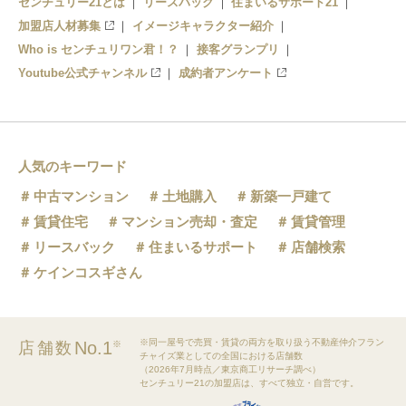
センチュリー21とは
リースバック
住まいるサポート21
加盟店人材募集
イメージキャラクター紹介
Who is センチュリワン君！？
接客グランプリ
Youtube公式チャンネル
成約者アンケート
人気のキーワード
中古マンション
土地購入
新築一戸建て
賃貸住宅
マンション売却・査定
賃貸管理
リースバック
住まいるサポート
店舗検索
ケインコスギさん
※同一屋号で売買・賃貸の両方を取り扱う不動産仲介フラン
No.1
店舗数
※
チャイズ業としての全国における店舗数
（2026年7月時点／東京商工リサーチ調べ）
センチュリー21の加盟店は、すべて独立・自営です。