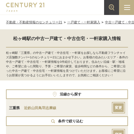
不動産・不動産情報のセンチュリー21
一戸建て・一軒家購入
中古一戸建て・中
松ヶ崎駅の中古一戸建て・中古住宅・一軒家購入情報
松ヶ崎駅「三重県」の中古一戸建て・中古住宅・一軒家をお探しなら不動産フランチャイ
ズ店舗数ナンバー1のセンチュリー21におまかせ下さい。お客様の住みたいエリア・条件の
中古一戸建て・中古住宅・一軒家情報を0件紹介しております。住みたい沿線・駅・地域
や、ご希望に合った間取り、予算・ご希望の家賃、徒歩時間などの条件から、ご希望に沿
った中古一戸建て・中古住宅・一軒家情報を見つけていただけます。お客様にご希望に沿
うお部屋が見つかるようにお手伝いいたしますので、お気軽にご相談ください！
沿線から探す
変更
三重県
近鉄山田鳥羽志摩線
条件で絞り込む