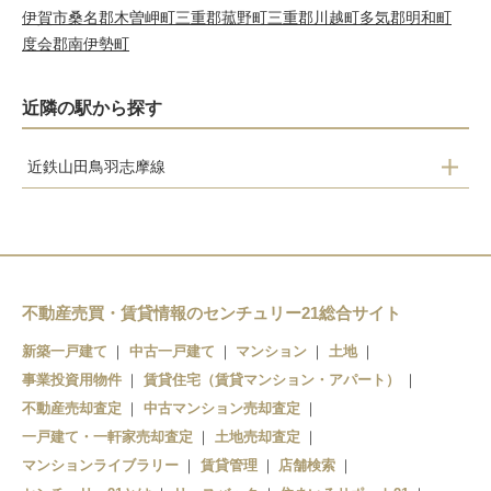
伊賀市
桑名郡木曽岬町
三重郡菰野町
三重郡川越町
多気郡明和町
度会郡南伊勢町
近隣の駅から探す
近鉄山田鳥羽志摩線
志摩横山
鵜方
志摩神明
賢島
不動産売買・賃貸情報のセンチュリー21総合サイト
新築一戸建て
中古一戸建て
マンション
土地
事業投資用物件
賃貸住宅（賃貸マンション・アパート）
不動産売却査定
中古マンション売却査定
一戸建て・一軒家売却査定
土地売却査定
マンションライブラリー
賃貸管理
店舗検索