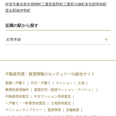
伊賀市
桑名郡木曽岬町
三重郡菰野町
三重郡川越町
多気郡明和町
度会郡南伊勢町
近隣の駅から探す
紀勢本線
紀伊市木
阿田和
紀伊井田
鵜殿
不動産売買・賃貸情報のセンチュリー21総合サイト
新築一戸建て
中古一戸建て
マンション
土地
事業投資用物件
賃貸住宅（賃貸マンション・アパート）
不動産売却査定
中古マンション売却査定
一戸建て・一軒家売却査定
土地売却査定
マンションライブラリー
賃貸管理
店舗検索