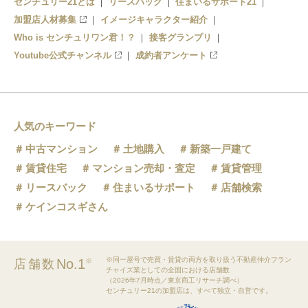
センチュリー21とは
リースバック
住まいるサポート21
加盟店人材募集
イメージキャラクター紹介
Who is センチュリワン君！？
接客グランプリ
Youtube公式チャンネル
成約者アンケート
人気のキーワード
中古マンション
土地購入
新築一戸建て
賃貸住宅
マンション売却・査定
賃貸管理
リースバック
住まいるサポート
店舗検索
ケインコスギさん
※同一屋号で売買・賃貸の両方を取り扱う不動産仲介フラン
No.1
店舗数
※
チャイズ業としての全国における店舗数
（2026年7月時点／東京商工リサーチ調べ）
センチュリー21の加盟店は、すべて独立・自営です。