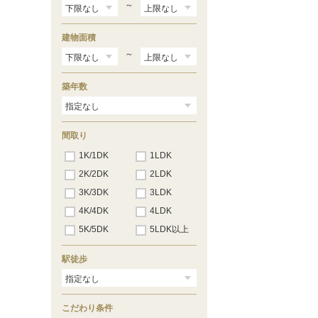
～
建物面積
～
築年数
間取り
1K/1DK
1LDK
2K/2DK
2LDK
3K/3DK
3LDK
4K/4DK
4LDK
5K/5DK
5LDK以上
駅徒歩
こだわり条件