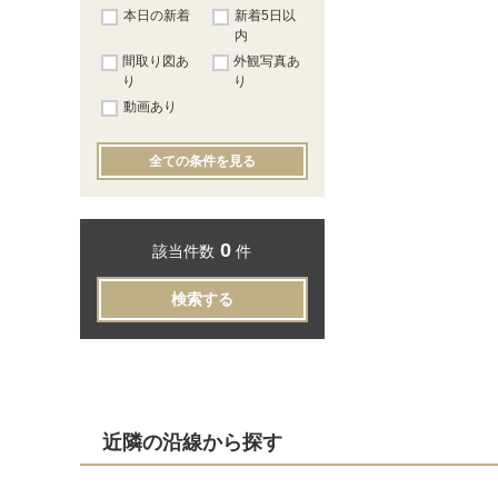
本日の新着
新着5日以
内
間取り図あ
外観写真あ
り
り
動画あり
全ての条件を見る
0
該当件数
件
検索する
近隣の沿線から探す