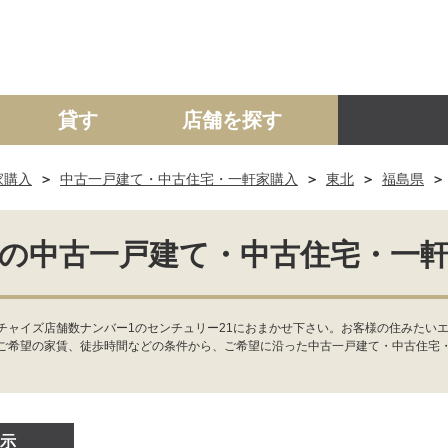
貸す
店舗を探す
家購入
中古一戸建て・中古住宅・一軒家購入
東北
福島県
建て
マンション
土地
事業投資用
の中古一戸建て・中古住宅・一
チャイズ店舗数ナンバー1のセンチュリー21におまかせ下さい。お客様の住みたい
ご希望の家賃、徒歩時間などの条件から、ご希望に沿った中古一戸建て・中古住宅
示