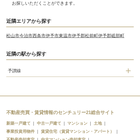
お探しいただくことができます。
近隣エリアから探す
松山市
今治市
西条市
伊予市
東温市
伊予郡松前町
伊予郡砥部町
近隣の駅から探す
予讃線
千丈駅
八幡浜駅
双岩駅
不動産売買・賃貸情報のセンチュリー21総合サイト
新築一戸建て
中古一戸建て
マンション
土地
事業投資用物件
賃貸住宅（賃貸マンション・アパート）
不動産売却査定
中古マンション売却査定