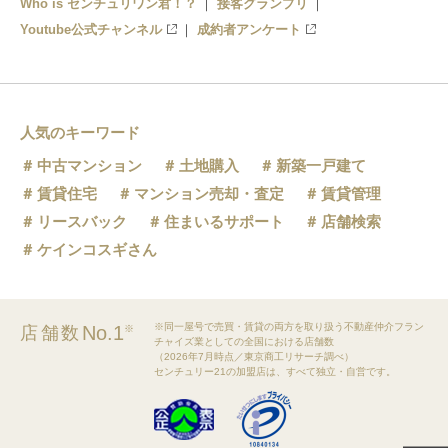
Who is センチュリワン君！？
接客グランプリ
Youtube公式チャンネル
成約者アンケート
人気のキーワード
中古マンション
土地購入
新築一戸建て
賃貸住宅
マンション売却・査定
賃貸管理
リースバック
住まいるサポート
店舗検索
ケインコスギさん
※同一屋号で売買・賃貸の両方を取り扱う不動産仲介フラン
No.1
店舗数
※
チャイズ業としての全国における店舗数
（2026年7月時点／東京商工リサーチ調べ）
センチュリー21の加盟店は、すべて独立・自営です。