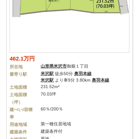
462.1万円
山形県
米沢市
御廟１丁目
所在地
米沢駅
徒歩50分
奥羽本線
最寄り駅
米沢駅
より車9分 3.80km
奥羽本線
231.52m²
土地面積
70.03坪
土地面積
（坪）
60％/200％
建ぺい/容積
率
第一種住居地域
用途地域
建築条件付
建築条件
更地