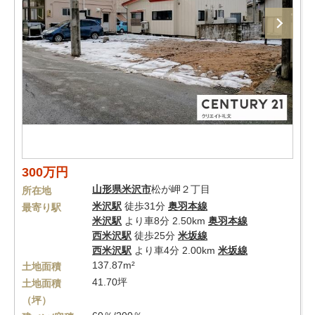
300万円
山形県
米沢市
松が岬２丁目
所在地
米沢駅
徒歩31分
奥羽本線
最寄り駅
米沢駅
より車8分 2.50km
奥羽本線
西米沢駅
徒歩25分
米坂線
西米沢駅
より車4分 2.00km
米坂線
137.87m²
土地面積
41.70坪
土地面積
（坪）