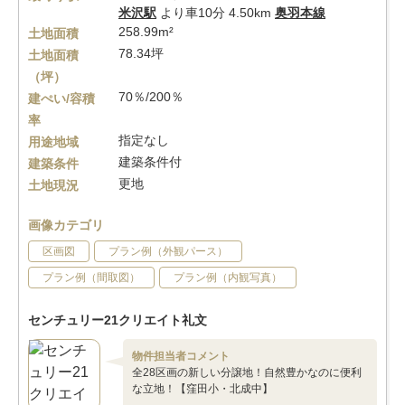
米沢駅
より車10分 4.50km
奥羽本線
258.99m²
土地面積
78.34坪
土地面積
（坪）
70％/200％
建ぺい/容積
率
指定なし
用途地域
建築条件付
建築条件
更地
土地現況
画像カテゴリ
区画図
プラン例（外観パース）
プラン例（間取図）
プラン例（内観写真）
センチュリー21クリエイト礼文
物件担当者コメント
全28区画の新しい分譲地！自然豊かなのに便利
な立地！【窪田小・北成中】