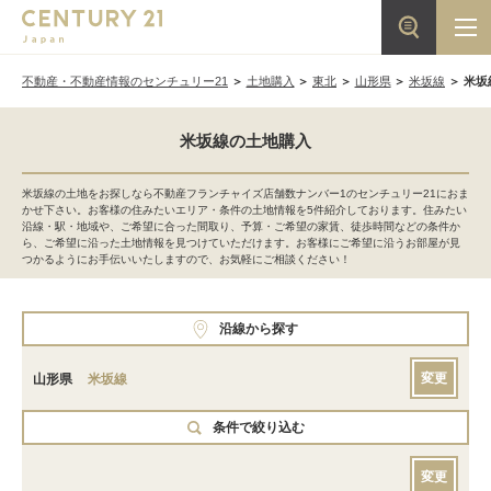
不動産・不動産情報のセンチュリー21
土地購入
東北
山形県
米坂線
米坂
米坂線の土地購入
米坂線の土地をお探しなら不動産フランチャイズ店舗数ナンバー1のセンチュリー21におま
かせ下さい。お客様の住みたいエリア・条件の土地情報を5件紹介しております。住みたい
沿線・駅・地域や、ご希望に合った間取り、予算・ご希望の家賃、徒歩時間などの条件か
ら、ご希望に沿った土地情報を見つけていただけます。お客様にご希望に沿うお部屋が見
つかるようにお手伝いいたしますので、お気軽にご相談ください！
沿線から探す
変更
山形県
米坂線
条件で絞り込む
変更