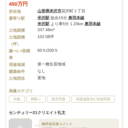
450万円
山形県
米沢市
花沢町１丁目
所在地
米沢駅
徒歩15分
奥羽本線
最寄り駅
米沢駅
より車5分 1.20km
奥羽本線
337.48m²
土地面積
102.08坪
土地面積
（坪）
60％/200％
建ぺい/容積
率
第一種住居地域
用途地域
なし
建築条件
更地
土地現況
画像カテゴリ
外観
間取り
航空写真
前面道路含む現地写真
センチュリー21クリエイト礼文
物件担当者コメント