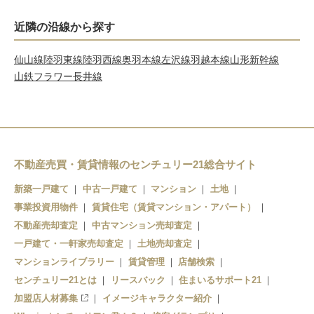
近隣の沿線から探す
仙山線
陸羽東線
陸羽西線
奥羽本線
左沢線
羽越本線
山形新幹線
山鉄フラワー長井線
不動産売買・賃貸情報のセンチュリー21総合サイト
新築一戸建て
中古一戸建て
マンション
土地
事業投資用物件
賃貸住宅（賃貸マンション・アパート）
不動産売却査定
中古マンション売却査定
一戸建て・一軒家売却査定
土地売却査定
マンションライブラリー
賃貸管理
店舗検索
センチュリー21とは
リースバック
住まいるサポート21
加盟店人材募集
イメージキャラクター紹介