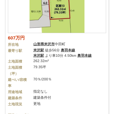
607万円
山形県
米沢市
中田町
所在地
米沢駅
徒歩56分
奥羽本線
最寄り駅
米沢駅
より車10分 4.50km
奥羽本線
262.32m²
土地面積
79.35坪
土地面積
（坪）
70％/200％
建ぺい/容積
率
指定なし
用途地域
建築条件付
建築条件
更地
土地現況