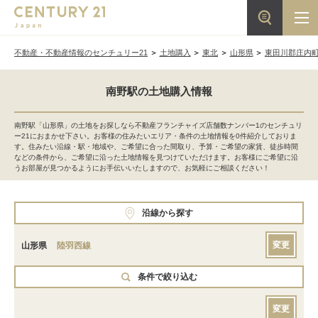
不動産・不動産情報のセンチュリー21
土地購入
東北
山形県
東田川郡庄内
南野駅の土地購入情報
南野駅「山形県」の土地をお探しなら不動産フランチャイズ店舗数ナンバー1のセンチュリ
ー21におまかせ下さい。お客様の住みたいエリア・条件の土地情報を0件紹介しておりま
す。住みたい沿線・駅・地域や、ご希望に合った間取り、予算・ご希望の家賃、徒歩時間
などの条件から、ご希望に沿った土地情報を見つけていただけます。お客様にご希望に沿
うお部屋が見つかるようにお手伝いいたしますので、お気軽にご相談ください！
沿線から探す
変更
山形県
陸羽西線
条件で絞り込む
変更