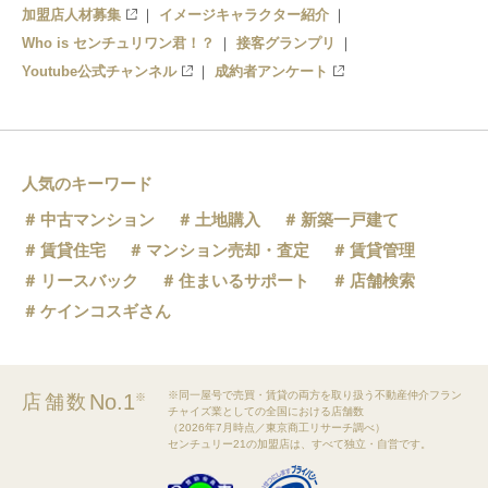
加盟店人材募集
イメージキャラクター紹介
Who is センチュリワン君！？
接客グランプリ
Youtube公式チャンネル
成約者アンケート
人気のキーワード
中古マンション
土地購入
新築一戸建て
賃貸住宅
マンション売却・査定
賃貸管理
リースバック
住まいるサポート
店舗検索
ケインコスギさん
※同一屋号で売買・賃貸の両方を取り扱う不動産仲介フラン
No.1
店舗数
※
チャイズ業としての全国における店舗数
（2026年7月時点／東京商工リサーチ調べ）
センチュリー21の加盟店は、すべて独立・自営です。