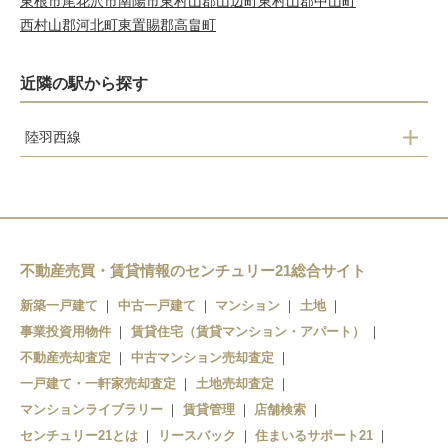
東根市
尾花沢市
南陽市
東村山郡山辺町
東村山郡中山町
西村山郡河北町
東置賜郡高畠町
近隣の駅から探す
陸羽西線
高屋
清川
狩川
南野
不動産売買・賃貸情報のセンチュリー21総合サイト
余目
新築一戸建て
中古一戸建て
マンション
土地
北余目
事業投資用物件
賃貸住宅（賃貸マンション・アパート）
不動産売却査定
中古マンション売却査定
砂越
一戸建て・一軒家売却査定
土地売却査定
マンションライブラリー
賃貸管理
店舗検索
センチュリー21とは
リースバック
住まいるサポート21