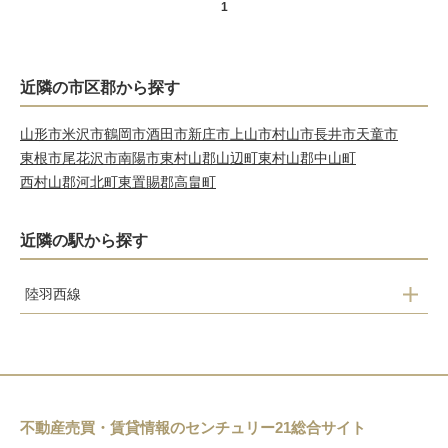
1
近隣の市区郡から探す
山形市
米沢市
鶴岡市
酒田市
新庄市
上山市
村山市
長井市
天童市
東根市
尾花沢市
南陽市
東村山郡山辺町
東村山郡中山町
西村山郡河北町
東置賜郡高畠町
近隣の駅から探す
陸羽西線
高屋
清川
狩川
南野
不動産売買・賃貸情報のセンチュリー21総合サイト
余目