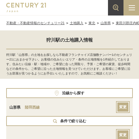
不動産・不動産情報のセンチュリー21
土地購入
東北
山形県
東田川郡庄内
狩川駅の土地購入情報
狩川駅「山形県」の土地をお探しなら不動産フランチャイズ店舗数ナンバー1のセンチュリ
ー21におまかせ下さい。お客様の住みたいエリア・条件の土地情報を1件紹介しておりま
す。住みたい沿線・駅・地域や、ご希望に合った間取り、予算・ご希望の家賃、徒歩時間
などの条件から、ご希望に沿った土地情報を見つけていただけます。お客様にご希望に沿
うお部屋が見つかるようにお手伝いいたしますので、お気軽にご相談ください！
沿線から探す
変更
山形県
陸羽西線
条件で絞り込む
変更