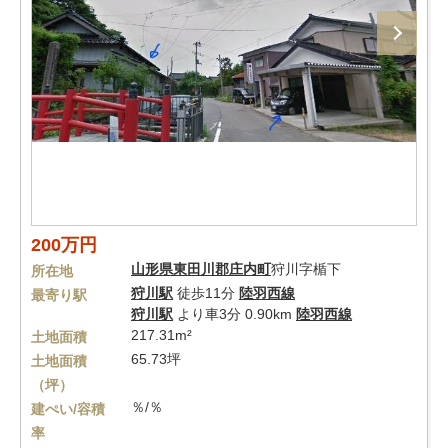
200万円
山形県
東田川郡庄内町
狩川字楯下
所在地
狩川駅
徒歩11分
陸羽西線
最寄り駅
狩川駅
より車3分 0.90km
陸羽西線
217.31m²
土地面積
65.73坪
土地面積
（坪）
％/％
建ぺい/容積
率