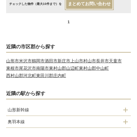
まとめてお問い合わせ
チェックした物件（最大10件まで）を
1
近隣の市区郡から探す
山形市
米沢市
鶴岡市
酒田市
新庄市
上山市
村山市
長井市
天童市
東根市
尾花沢市
南陽市
東村山郡山辺町
東村山郡中山町
西村山郡河北町
東田川郡庄内町
近隣の駅から探す
山形新幹線
奥羽本線
米沢
高畠
関根