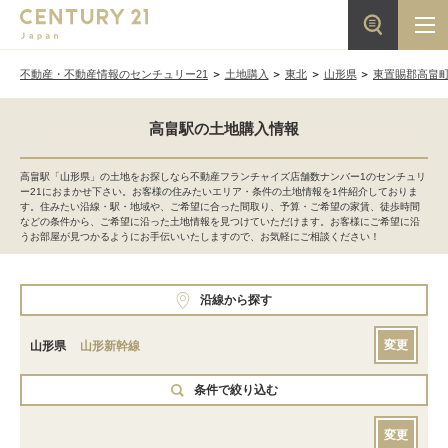
不動産・不動産情報のセンチュリー21
土地購入
東北
山形県
東置賜郡高畠
高畠駅の土地購入情報
高畠駅「山形県」の土地をお探しなら不動産フランチャイズ店舗数ナンバー1のセンチュリ
ー21におまかせ下さい。お客様の住みたいエリア・条件の土地情報を1件紹介しておりま
す。住みたい沿線・駅・地域や、ご希望に合った間取り、予算・ご希望の家賃、徒歩時間
などの条件から、ご希望に沿った土地情報を見つけていただけます。お客様にご希望に沿
うお部屋が見つかるようにお手伝いいたしますので、お気軽にご相談ください！
沿線から探す
変更
山形県
山形新幹線
条件で絞り込む
変更