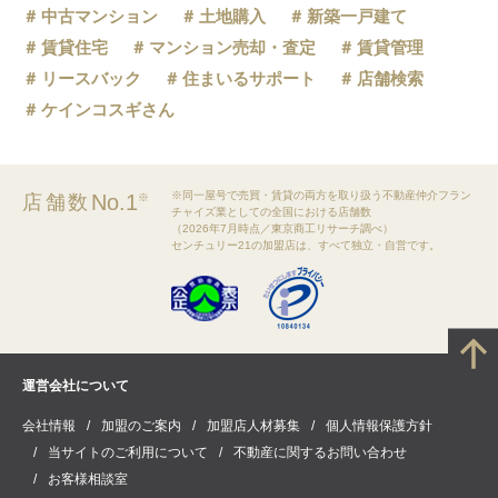
中古マンション
土地購入
新築一戸建て
賃貸住宅
マンション売却・査定
賃貸管理
リースバック
住まいるサポート
店舗検索
ケインコスギさん
※同一屋号で売買・賃貸の両方を取り扱う不動産仲介フラン
No.1
店舗数
※
チャイズ業としての全国における店舗数
（2026年7月時点／東京商工リサーチ調べ）
センチュリー21の加盟店は、すべて独立・自営です。
運営会社について
会社情報
加盟のご案内
加盟店人材募集
個人情報保護方針
当サイトのご利用について
不動産に関するお問い合わせ
お客様相談室