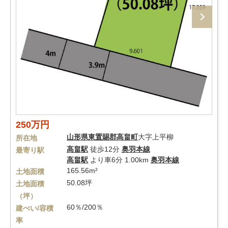
250万円
山形県
東置賜郡高畠町
大字上平柳
所在地
高畠駅
徒歩12分
奥羽本線
最寄り駅
高畠駅
より車6分 1.00km
奥羽本線
165.56m²
土地面積
50.08坪
土地面積
（坪）
60％/200％
建ぺい/容積
率