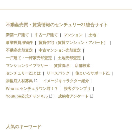
赤湯
米沢
かみのやま温泉
置賜
不動産売買・賃貸情報のセンチュリー21総合サイト
山形
高畠
新築一戸建て
中古一戸建て
マンション
土地
事業投資用物件
赤湯
賃貸住宅（賃貸マンション・アパート）
不動産売却査定
中古マンション売却査定
中川
一戸建て・一軒家売却査定
土地売却査定
マンションライブラリー
賃貸管理
店舗検索
羽前中山
センチュリー21とは
リースバック
住まいるサポート21
加盟店人材募集
イメージキャラクター紹介
Who is センチュリワン君！？
接客グランプリ
Youtube公式チャンネル
成約者アンケート
人気のキーワード