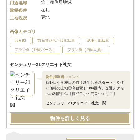
第一種住居地域
用途地域
なし
建築条件
更地
土地現況
画像カテゴリ
区画図
前面道路含む現地写真
現地土地写真
プラン例（外観パース）
プラン例（内観写真）
センチュリー21クリエイト礼文
物件担当者コメント
糠野目小学校目の前！新生活をスタートしやす
い価格の土地◎高畠駅も1km圏内。交通アクセ
スの利便性◎【糠野目小・高畠中エリア】
センチュリー21クリエイト礼文 関
物件を詳しく見る