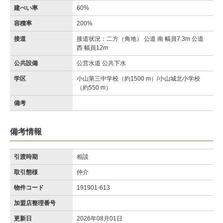
建ぺい率
60%
容積率
200%
接道
接道状況：二方（角地） 公道 南 幅員7.3m 公道
西 幅員12m
公共設備
公営水道 公共下水
学区
小山第三中学校（約1500 m）/小山城北小学校
（約550 m）
備考
備考情報
引渡時期
相談
取引態様
仲介
物件コード
191901-613
加盟店整理番号
更新日
2026年08月01日