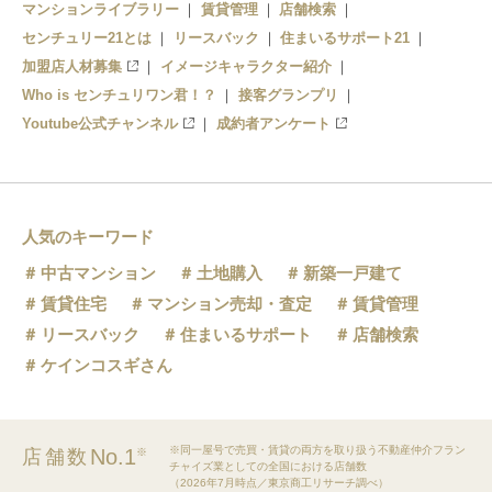
マンションライブラリー
賃貸管理
店舗検索
センチュリー21とは
リースバック
住まいるサポート21
加盟店人材募集
イメージキャラクター紹介
Who is センチュリワン君！？
接客グランプリ
Youtube公式チャンネル
成約者アンケート
人気のキーワード
中古マンション
土地購入
新築一戸建て
賃貸住宅
マンション売却・査定
賃貸管理
リースバック
住まいるサポート
店舗検索
ケインコスギさん
※同一屋号で売買・賃貸の両方を取り扱う不動産仲介フラン
No.1
店舗数
※
チャイズ業としての全国における店舗数
（2026年7月時点／東京商工リサーチ調べ）