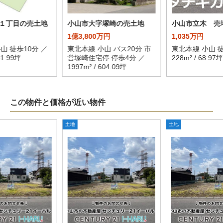
１丁目の売土地
小山市大字塚崎の売土地
小山市立木 売
1億3,800万円
1,035万円
山 徒歩10分 ／
東北本線 小山 バス20分 市
東北本線 小山 徒
51.99坪
営塚崎住宅停 停歩4分 ／
228m² / 68.97坪
1997m² / 604.09坪
この物件と価格が近い物件
土地
土地