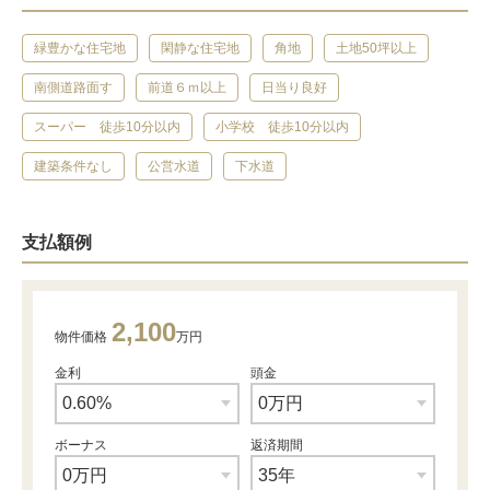
緑豊かな住宅地
閑静な住宅地
角地
土地50坪以上
南側道路面す
前道６ｍ以上
日当り良好
スーパー 徒歩10分以内
小学校 徒歩10分以内
建築条件なし
公営水道
下水道
支払額例
2,100
物件価格
万円
金利
頭金
ボーナス
返済期間