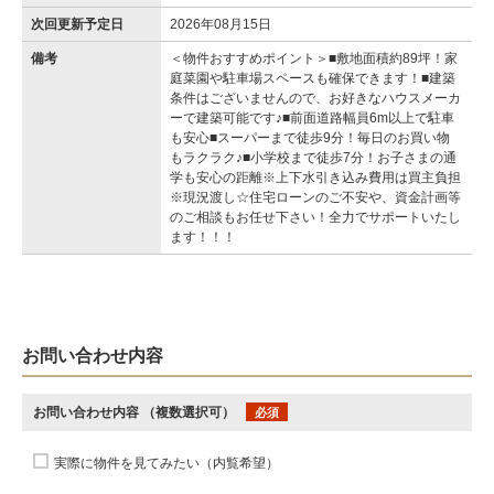
次回更新予定日
2026年08月15日
備考
＜物件おすすめポイント＞■敷地面積約89坪！家
庭菜園や駐車場スペースも確保できます！■建築
条件はございませんので、お好きなハウスメーカ
ーで建築可能です♪■前面道路幅員6m以上で駐車
も安心■スーパーまで徒歩9分！毎日のお買い物
もラクラク♪■小学校まで徒歩7分！お子さまの通
学も安心の距離※上下水引き込み費用は買主負担
※現況渡し☆住宅ローンのご不安や、資金計画等
のご相談もお任せ下さい！全力でサポートいたし
ます！！！
お問い合わせ内容
お問い合わせ内容
（複数選択可）
必須
実際に物件を見てみたい（内覧希望）