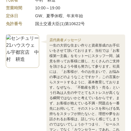
代表者
中村 耕造
営業時間
10:00～19:00
定休日
GW、夏季休暇、年末年始
免許番号
国土交通大臣(1)第10622号
店代表者メッセージ
一生の大切な住まい作りと資産形成のお手伝
いをさせて頂いております。当社では「お客
様第一主義」をモットーにスタッフ一同、誠
意を持ってお客様に接し、たくさんのご支持
を頂けるよう今後も努力して参ります。社員
には、「お客様が、今のお住まいで、お悩み
の事はどのようなことですか？」この言葉か
らスタートするように、基本教育しておりま
す。なぜなら、「不動産を買う・売る」とい
う行為は人生の中でとてもストレスが高くな
る瞬間ではないかと考えているからです。ま
ず、お客様が抱えている不満・問題点を一番
先にお伺いして、そのストレスを和らげる気
持ちをスタッフが持たないと、理想や夢をお
話されるお客様は、話しづらく感じてしまう
のではないでしょうか？つまり、「セールス
マン」でなく「カウンセラー」であれ、これ