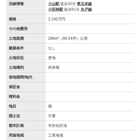
沿線情報
小山駅
徒歩32分
東北本線
小田林駅
徒歩61分
水戸線
価格
2,100万円
その他費用
土地面積
296m²（89.54坪）公簿
建築条件
なし
土地状況
更地
土地権利
所有権
借地期間/地代
保証金
権利金
地目
畑
国土法
不要
都市計画
市街化区域
用途地域
工業地域