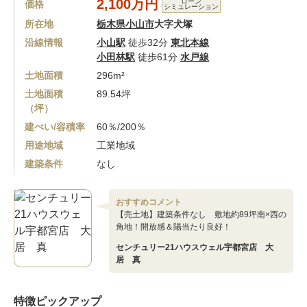
2,100万円
ローン
価格
シミュレーション
所在地
栃木県小山市
大字犬塚
沿線情報
小山駅
徒歩32分
東北本線
小田林駅
徒歩61分
水戸線
土地面積
296m²
土地面積
89.54坪
（坪）
建ぺい/容積率
60％/200％
用途地域
工業地域
建築条件
なし
おすすめコメント
【売土地】建築条件なし 敷地約89坪南×西の
角地！開放感＆陽当たり良好！
センチュリー21ハウスウェル宇都宮店 大
居 真
特徴ピックアップ