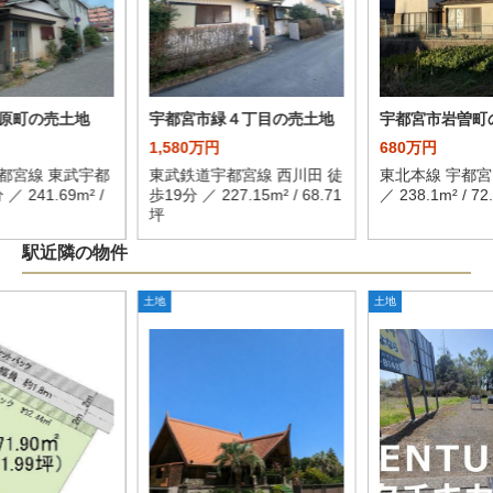
原町の売土地
宇都宮市緑４丁目の売土地
宇都宮市岩曽町
1,580万円
680万円
都宮線 東武宇都
東武鉄道宇都宮線 西川田 徒
東北本線 宇都宮
／ 241.69m² /
歩19分 ／ 227.15m² / 68.71
／ 238.1m² / 72
坪
駅近隣の物件
土地
土地