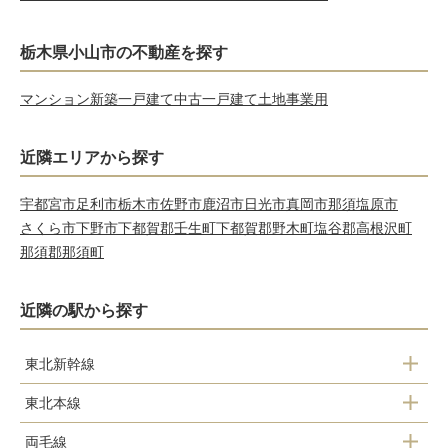
栃木県小山市の不動産を探す
マンション
新築一戸建て
中古一戸建て
土地
事業用
近隣エリアから探す
宇都宮市
足利市
栃木市
佐野市
鹿沼市
日光市
真岡市
那須塩原市
さくら市
下野市
下都賀郡壬生町
下都賀郡野木町
塩谷郡高根沢町
那須郡那須町
近隣の駅から探す
東北新幹線
東北本線
小山駅
両毛線
間々田駅