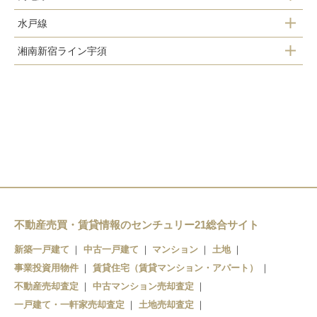
水戸線
小山駅
小山駅
湘南新宿ライン宇須
小山駅
思川駅
小山駅
間々田駅
不動産売買・賃貸情報のセンチュリー21総合サイト
新築一戸建て
中古一戸建て
マンション
土地
事業投資用物件
賃貸住宅（賃貸マンション・アパート）
不動産売却査定
中古マンション売却査定
一戸建て・一軒家売却査定
土地売却査定