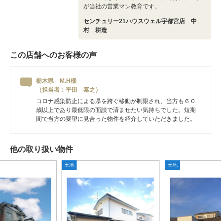
が当社の営業マン教育です。
センチュリー21ハウスウェル宇都宮店 中
村 耕造
この店舗へのお客様の声
栃木県 M.H様
（担当者：平田 泰之）
コロナ感染防止による県を跨ぐ移動が制限され、当方も６０
歳以上であり最低限の面談で済ませたい気持ちでした。短期
間で当方の要望に見合った物件を紹介していただきました。
他の取り扱い物件
土地
土地