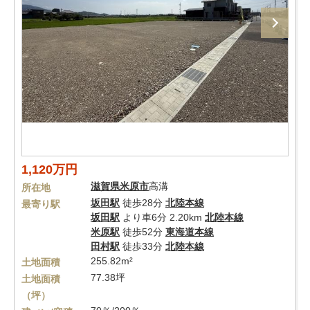
1,120万円
滋賀県
米原市
高溝
所在地
坂田駅
徒歩28分
北陸本線
最寄り駅
坂田駅
より車6分 2.20km
北陸本線
米原駅
徒歩52分
東海道本線
田村駅
徒歩33分
北陸本線
255.82m²
土地面積
77.38坪
土地面積
（坪）