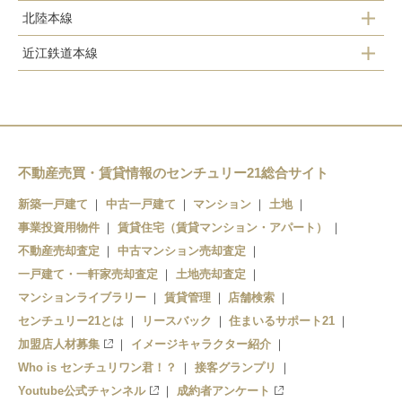
米原
北陸本線
近江長岡
彦根
米原
近江鉄道本線
醒ケ井
坂田
米原
南彦根
米原
フジテック前
田村
河瀬
鳥居本
長浜
不動産売買・賃貸情報のセンチュリー21総合サイト
彦根
新築一戸建て
中古一戸建て
マンション
土地
事業投資用物件
賃貸住宅（賃貸マンション・アパート）
不動産売却査定
中古マンション売却査定
一戸建て・一軒家売却査定
土地売却査定
マンションライブラリー
賃貸管理
店舗検索
センチュリー21とは
リースバック
住まいるサポート21
加盟店人材募集
イメージキャラクター紹介
Who is センチュリワン君！？
接客グランプリ
Youtube公式チャンネル
成約者アンケート