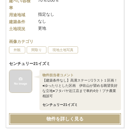
70％/200％
建ぺい/容積
率
指定なし
用途地域
なし
建築条件
更地
土地現況
画像カテゴリ
外観
間取り
現地土地写真
センチュリー21イズミ
物件担当者コメント
【建築条件なし】高溝ステージ1ラスト１区画！
●ゆったりとした区画 伊吹山が望める眺望良好
な立地●フタバヤ近江店まで車約4分！プチ農業
相談可
センチュリー21イズミ
物件を詳しく見る