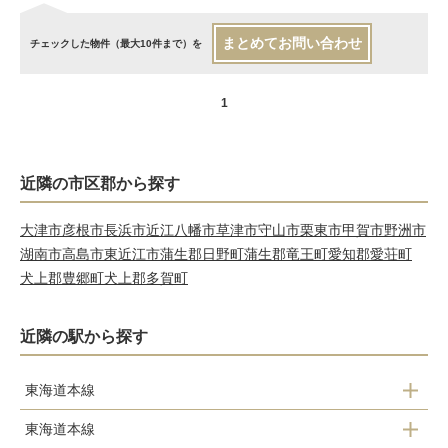
まとめてお問い合わせ
チェックした物件（最大10件まで）を
1
近隣の市区郡から探す
大津市
彦根市
長浜市
近江八幡市
草津市
守山市
栗東市
甲賀市
野洲市
湖南市
高島市
東近江市
蒲生郡日野町
蒲生郡竜王町
愛知郡愛荘町
犬上郡豊郷町
犬上郡多賀町
近隣の駅から探す
東海道本線
東海道本線
柏原